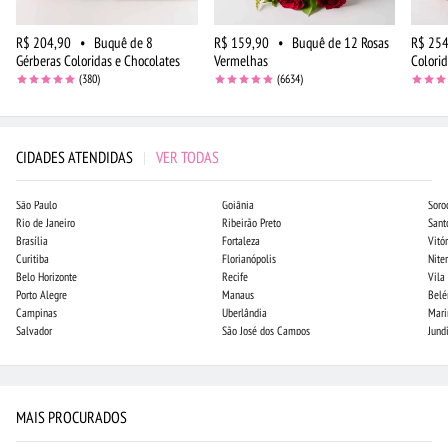
R$ 204,90
•
Buquê de 8
R$ 159,90
•
Buquê de 12 Rosas
R$ 254
Gérberas Coloridas e Chocolates
Vermelhas
Colori
(380)
(6634)
CIDADES ATENDIDAS
|
VER TODAS
São Paulo
Goiânia
Soro
Rio de Janeiro
Ribeirão Preto
Sant
Brasília
Fortaleza
Vitór
Curitiba
Florianópolis
Niter
Belo Horizonte
Recife
Vila
Porto Alegre
Manaus
Bel
Campinas
Uberlândia
Mari
Salvador
São José dos Campos
Jund
MAIS PROCURADOS