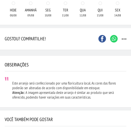
HOJE
AMANHÃ
SEG
TER
QUA
QUI
SEX
08/08
09/08
10/08
11/08
12/08
13/08
14/08
...
GOSTOU? COMPARTILHE!
OBSERVAÇÕES
Este arranjo será confeccionado por uma floricultura local. As cores das flores
poderão ser alteradas de acordo com disponibilidade em estoque.
Atenção:
A imagem apresentada deste arranjo é similar ao produto que será
oferecido, podendo haver variações em suas características.
VOCÊ TAMBÉM PODE GOSTAR