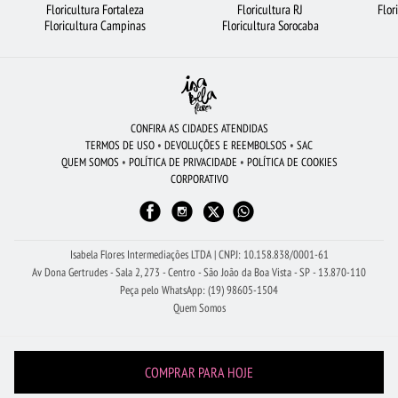
Floricultura Fortaleza
Floricultura RJ
Flor
FLORICULTURA MANAUS
FLORICULTURA BELÉM
FLORICULTURA JOÃO PESSOA
Floricultura Campinas
Floricultura Sorocaba
COROA DE FLORES
ROSAS VERMELHAS
CESTA DE CHOCOLATE
CIDADES MAIS PROCURADAS
FLORICULTURA GUARULHOS
FLORICULTURA SALVADOR
FLORICULTURA RJ
ROSAS BRANCAS
ROSAS
CONFIRA AS CIDADES ATENDIDAS
TERMOS DE USO
•
DEVOLUÇÕES E REEMBOLSOS
•
SAC
FLORICULTURA PORTO ALEGRE
FLORICULTURA RECIFE
QUEM SOMOS
•
POLÍTICA DE PRIVACIDADE
•
POLÍTICA DE COOKIES
CORPORATIVO
BUQUÊ DE 12 ROSAS VERMELHAS
FLORICULTURA GOIÂNIA
BUQUÊ DE 20 ROSAS VERMELHAS
FLORICULTURA SP
FLORICULTURA FORTALEZA
RAMALHETE DE FLORES
BUQUÊS DE FLORES
Isabela Flores Intermediações LTDA | CNPJ: 10.158.838/0001-61
Av Dona Gertrudes - Sala 2, 273 - Centro - São João da Boa Vista - SP - 13.870-110
Peça pelo WhatsApp: (19) 98605-1504
Quem Somos
COMPRAR PARA HOJE