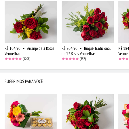
R$ 104,90
•
Arranjo de 3 Rosas
R$ 204,90
•
Buquê Tradicional
R$ 184
Vermelhas
de 17 Rosas Vermelhas
Vermel
(1208)
(557)
SUGERIMOS PARA VOCÊ