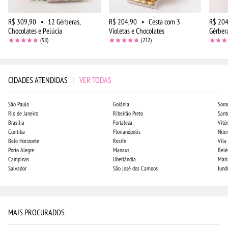
R$ 309,90
•
12 Gérberas,
R$ 204,90
•
Cesta com 3
R$ 204
Chocolates e Pelúcia
Violetas e Chocolates
Gérber
(98)
(212)
CIDADES ATENDIDAS
|
VER TODAS
São Paulo
Goiânia
Soro
Rio de Janeiro
Ribeirão Preto
Sant
Brasília
Fortaleza
Vitór
Curitiba
Florianópolis
Niter
Belo Horizonte
Recife
Vila
Porto Alegre
Manaus
Bel
Campinas
Uberlândia
Mari
Salvador
São José dos Campos
Jund
MAIS PROCURADOS