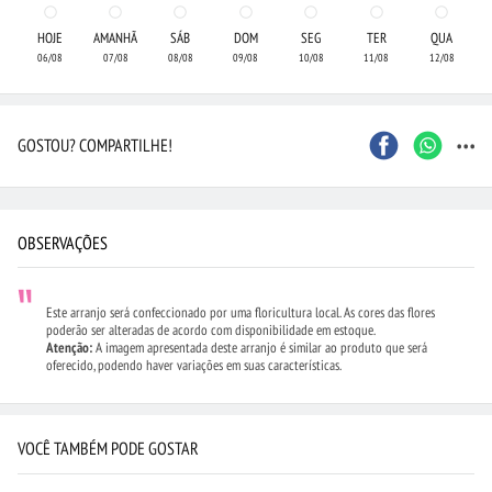
HOJE
AMANHÃ
SÁB
DOM
SEG
TER
QUA
06/08
07/08
08/08
09/08
10/08
11/08
12/08
...
GOSTOU? COMPARTILHE!
OBSERVAÇÕES
Este arranjo será confeccionado por uma floricultura local. As cores das flores
poderão ser alteradas de acordo com disponibilidade em estoque.
Atenção:
A imagem apresentada deste arranjo é similar ao produto que será
oferecido, podendo haver variações em suas características.
VOCÊ TAMBÉM PODE GOSTAR