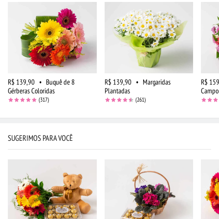
R$ 139,90
•
Buquê de 8
R$ 139,90
•
Margaridas
R$ 159
Gérberas Coloridas
Plantadas
Campo 
(317)
(261)
SUGERIMOS PARA VOCÊ