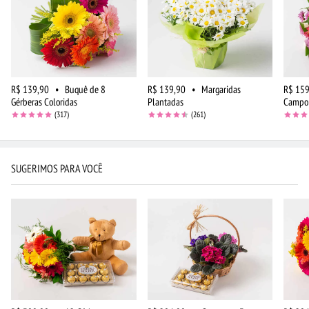
R$ 139,90
•
Buquê de 8
R$ 139,90
•
Margaridas
R$ 159
Gérberas Coloridas
Plantadas
Campo 
(317)
(261)
SUGERIMOS PARA VOCÊ