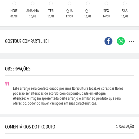
HOJE
AMANHÃ
TER
QUA
QUI
SEX
SÁB
09/08
10/08
11/08
12/08
13/08
14/08
15/08
...
GOSTOU? COMPARTILHE!
OBSERVAÇÕES
Este arranjo será confeccionado por uma floricultura local. As cores das flores
poderão ser alteradas de acordo com disponibilidade em estoque.
Atenção:
A imagem apresentada deste arranjo é similar ao produto que será
oferecido, podendo haver variações em suas características.
COMENTÁRIOS DO PRODUTO
1 AVALIAÇÃO