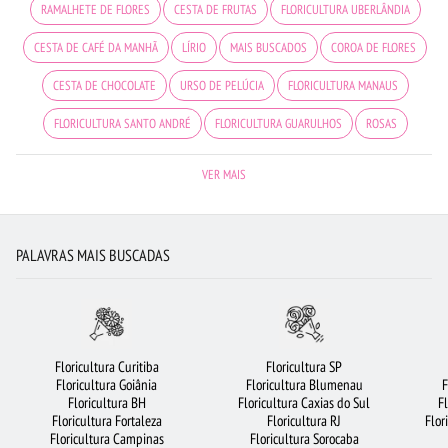
RAMALHETE DE FLORES
CESTA DE FRUTAS
FLORICULTURA UBERLÂNDIA
CESTA DE CAFÉ DA MANHÃ
LÍRIO
MAIS BUSCADOS
COROA DE FLORES
CESTA DE CHOCOLATE
URSO DE PELÚCIA
FLORICULTURA MANAUS
FLORICULTURA SANTO ANDRÉ
FLORICULTURA GUARULHOS
ROSAS
FLORICULTURA PORTO ALEGRE
ROSAS AMARELAS
FLORICULTURA JUNDIAÍ
VER MAIS
ROSAS BRANCAS
FLORICULTURA BH
FLORICULTURA OSASCO
BUQUÊ DE 20 ROSAS VERMELHAS
BUQUÊ DE ROSAS VERMELHAS
PALAVRAS MAIS BUSCADAS
FLORICULTURA CAMPINAS
FLORICULTURA CURITIBA
FLORICULTURA GOIÂNIA
FLORICULTURA SALVADOR
FLORICULTURA BARUERI
VIOLETA
FLORES BRANCAS
ORQUÍDEAS
BUQUÊS DE FLORES
Floricultura Curitiba
Floricultura SP
Floricultura Goiânia
Floricultura Blumenau
F
FLORICULTURA SÃO JOSÉ DOS CAMPOS
ROSAS VERMELHAS
Floricultura BH
Floricultura Caxias do Sul
F
Floricultura Fortaleza
Floricultura RJ
Flor
FLORICULTURA BRASÍLIA
FLORES COLORIDAS
FLORICULTURA JOÃO PESSOA
Floricultura Campinas
Floricultura Sorocaba