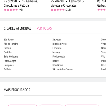
R$ 309,90
•
12 Gérberas,
R$ 204,90
•
Cesta com 3
R$ 204
Chocolates e Pelúcia
Violetas e Chocolates
Gérber
(98)
(212)
CIDADES ATENDIDAS
|
VER TODAS
São Paulo
Salvador
Soro
Rio de Janeiro
Ribeirão Preto
Vitór
Brasília
Fortaleza
Niter
Curitiba
Manaus
Sant
Belo Horizonte
Florianópolis
Vila
Porto Alegre
Recife
Mari
Campinas
Uberlândia
Bel
Goiânia
São José dos Campos
Jund
MAIS PROCURADOS