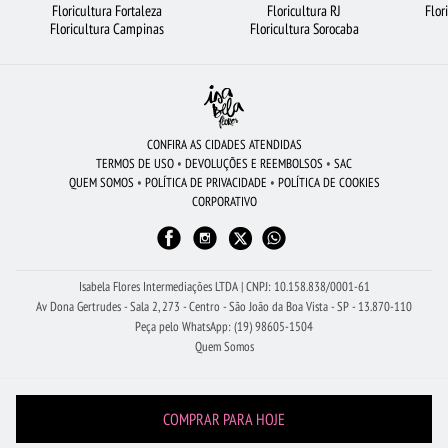
Floricultura Fortaleza
Floricultura RJ
Flor
FLORICULTURA JUNDIAÍ
CESTA DE CHOCOLATE
ROSAS BRANCAS
Floricultura Campinas
Floricultura Sorocaba
ROSAS AMARELAS
CESTA DE CAFÉ DA MANHÃ
FLORICULTURA CURITIBA
FLORICULTURA BH
FLORICULTURA FORTALEZA
FLORICULTURA RJ
FLORES DO CAMPO
FLORICULTURA SÃO JOSÉ DOS CAMPOS
CONFIRA AS CIDADES ATENDIDAS
TERMOS DE USO
•
DEVOLUÇÕES E REEMBOLSOS
•
SAC
FLORICULTURA UBERLÂNDIA
BUQUÊ DE 12 ROSAS VERMELHAS
VIOLETA
QUEM SOMOS
•
POLÍTICA DE PRIVACIDADE
•
POLÍTICA DE COOKIES
CORPORATIVO
CESTA DE FRUTAS
FLORES
BUQUÊS DE FLORES
FLORICULTURA SÃO BERNARDO DO CAMPO
Isabela Flores Intermediações LTDA | CNPJ: 10.158.838/0001-61
Av Dona Gertrudes - Sala 2, 273 - Centro - São João da Boa Vista - SP - 13.870-110
Peça pelo WhatsApp: (19) 98605-1504
Quem Somos
COMPRAR PARA HOJE