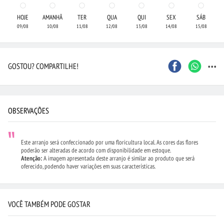
HOJE
AMANHÃ
TER
QUA
QUI
SEX
SÁB
09/08
10/08
11/08
12/08
13/08
14/08
15/08
...
GOSTOU? COMPARTILHE!
OBSERVAÇÕES
Este arranjo será confeccionado por uma floricultura local. As cores das flores
poderão ser alteradas de acordo com disponibilidade em estoque.
Atenção:
A imagem apresentada deste arranjo é similar ao produto que será
oferecido, podendo haver variações em suas características.
VOCÊ TAMBÉM PODE GOSTAR