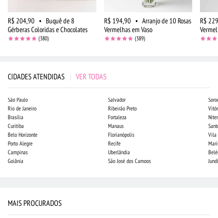
R$ 204,90
•
Buquê de 8
R$ 194,90
•
Arranjo de 10 Rosas
R$ 229
Gérberas Coloridas e Chocolates
Vermelhas em Vaso
Vermel
(380)
(389)
CIDADES ATENDIDAS
|
VER TODAS
São Paulo
Salvador
Soro
Rio de Janeiro
Ribeirão Preto
Vitór
Brasília
Fortaleza
Niter
Curitiba
Manaus
Sant
Belo Horizonte
Florianópolis
Vila
Porto Alegre
Recife
Mari
Campinas
Uberlândia
Bel
Goiânia
São José dos Campos
Jund
MAIS PROCURADOS