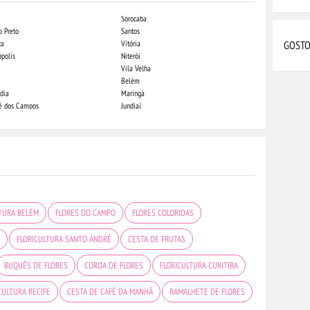
Sorocaba
Campo Grande
o Preto
Santos
Indaiatuba
za
Vitória
Londrina
GOSTO
ópolis
Niterói
Piracicaba
Vila Velha
Juiz de Fora
Belém
São Luis
dia
Maringá
São José do Rio
sé dos Campos
Jundiaí
João Pessoa
LTURA BELÉM
FLORES DO CAMPO
FLORES COLORIDAS
E
FLORICULTURA SANTO ANDRÉ
CESTA DE FRUTAS
BUQUÊS DE FLORES
COROA DE FLORES
FLORICULTURA CURITIBA
CULTURA RECIFE
CESTA DE CAFÉ DA MANHÃ
RAMALHETE DE FLORES