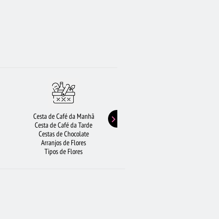
Cesta de Café da Manhã
Buquê de Girassol
Cesta de Café da Tarde
Presentes de Aniversário
Cestas de Chocolate
Buquê de Rosas Vermelhas
Arranjos de Flores
Rosas Amarelas
Tipos de Flores
Lírios