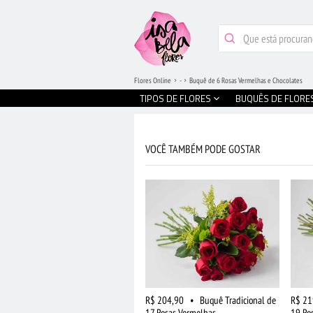
Flores Online
-
Buquê de 6 Rosas Vermelhas e Chocolates
TIPOS DE FLORES
BUQUÊS DE FLORE
VOCÊ TAMBÉM PODE GOSTAR
R$ 204,90
•
Buquê Tradicional de
R$ 21
17 Rosas Vermelhas
19 Ro