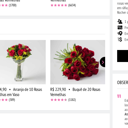
rosas v
(1700)
(6634)
em ráfi
Rocher o
1 
Fr
En
Em
OBSER
4,90
•
Arranjo de 10 Rosas
R$ 229,90
•
Buquê de 20 Rosas
R$ 254,90
lhas em Vaso
Vermelhas
Brancas e E
(389)
(1182)
Es
lo
ac
At
ao
va