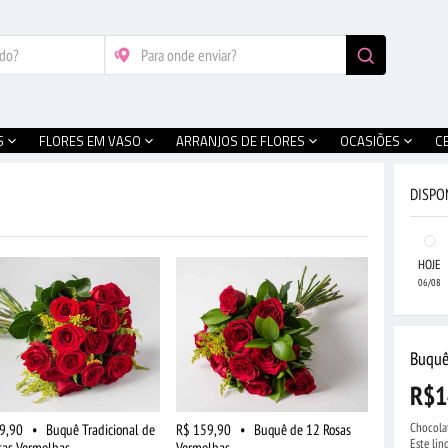
S
FLORES EM VASO
ARRANJOS DE FLORES
OCASIÕES
C
DISPO
HOJE
06/08
Buquê
R$1
Chocola
9,90
•
Buquê Tradicional de
R$ 159,90
•
Buquê de 12 Rosas
Este li
sas Vermelhas
Vermelhas