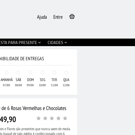
Ajuda
Entre
ESTA PARA PRESENTE
CIDADES
NIBILIDADE DE ENTREGAS
AMANHÃ
SÁB
DOM
SEG
TER
QUA
07/08
08/08
09/08
10/08
11/08
12/08
 de 6 Rosas Vermelhas e Chocolates
49,90
tes e Flores são presentes que nunca saem de moda.
ndo buquê de talo médio é confeccionado com 6