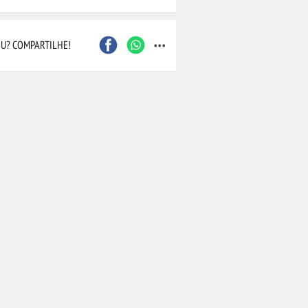
Caxias do Sul
São Bernardo do Camp
...
Contagem
Maceió
Joinville
Santo André
U? COMPARTILHE!
Barueri
Cascavel
Osasco
Itajaí
Nova Iguaçu
Taubaté
 Preto
Bauru
Aracaju
Marília
Macaé