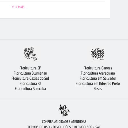
UQUÊ DE 12 ROSAS VERMELHAS
FLORICULTURA SÃO JOSÉ DOS CAMPOS
VER MAIS
HAS
LÍRIO
FLORICULTURA JOÃO PESSOA
FLORES BRANCAS
RA GUARULHOS
FLORICULTURA RIBEIRÃO PRETO
MAIS BUSCADOS
URA BARUERI
FLORICULTURA FORTALEZA
FLORICULTURA SALVADOR
SANTOS
FLORICULTURA GOIÂNIA
BUQUÊ DE ROSAS VERMELHAS
LORICULTURA JUNDIAÍ
FLORES
FLORICULTURA BRASÍLIA
ROSAS
Floricultura SP
Floricultura Canoas
BUQUÊ DE 20 ROSAS VERMELHAS
FLORICULTURA NITERÓI
Floricultura Blumenau
Floricultura Araraquara
Floricultura Caxias do Sul
Floricultura em Salvador
S
ROSAS AMARELAS
FLORICULTURA OSASCO
Floricultura RJ
Floricultura em Ribeirão Preto
Floricultura Sorocaba
Rosas
CONFIRA AS CIDADES ATENDIDAS
TERMOS DE USO
•
DEVOLUÇÕES E REEMBOLSOS
•
SAC