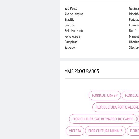
São Paulo
Goiânia
Rio de Janeiro
Ribeirã
Brasília
Fortale
Curitiba
Florian
Belo Horizonte
Recife
Porto Alegre
Manaus
Campinas
Uberlân
Salvador
São Jo
MAIS PROCURADOS
FLORICULTURA SP
FLORICU
FLORICULTURA PORTO ALEGR
FLORICULTURA SÃO BERNARDO DO CAMPO
VIOLETA
FLORICULTURA MANAUS
FLORI