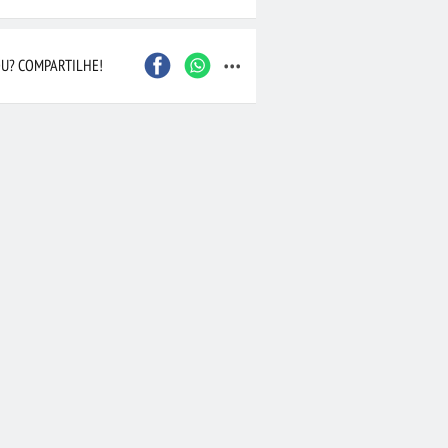
Caxias do Sul
São Bernardo do Camp
...
Contagem
Maceió
Joinville
Santo André
U? COMPARTILHE!
Barueri
Cascavel
Osasco
Itajaí
Nova Iguaçu
Taubaté
 Preto
Bauru
Aracaju
Marília
Macaé