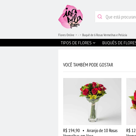
Flores Online
-
Buquê de 6 Rosas Vermelhas e Pelúcia
TIPOS DE FLORES
BUQUÊS DE FLORE
VOCÊ TAMBÉM PODE GOSTAR
R$ 194,90
•
Arranjo de 10 Rosas
R$ 12
Vermelhas em Vaso
Verme