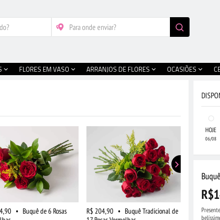
S
FLORES EM VASO
ARRANJOS DE FLORES
OCASIÕES
C
DISPO
HOJE
06/08
Buquê
R$1
Present
4,90
•
Buquê de 6 Rosas
R$ 204,90
•
Buquê Tradicional de
R$ 219,90
belíssim
lhas
17 Rosas Vermelhas
19 Rosas Ve