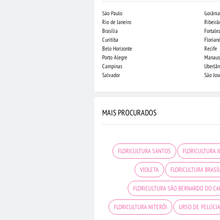
São Paulo
Goiânia
Rio de Janeiro
Ribeirã
Brasília
Fortale
Curitiba
Florian
Belo Horizonte
Recife
Porto Alegre
Manaus
Campinas
Uberlân
Salvador
São Jo
MAIS PROCURADOS
FLORICULTURA SANTOS
FLORICULTURA 
VIOLETA
FLORICULTURA BRASÍL
FLORICULTURA SÃO BERNARDO DO C
FLORICULTURA NITERÓI
URSO DE PELÚCIA