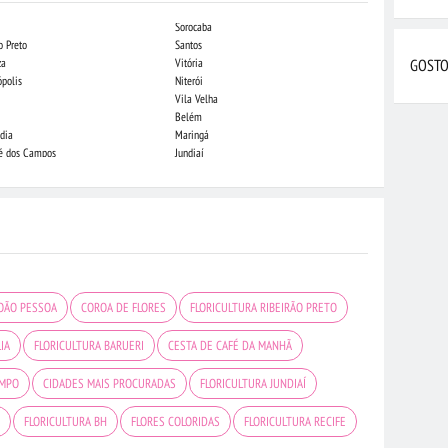
Sorocaba
Campo Grande
o Preto
Santos
Indaiatuba
za
Vitória
Londrina
GOSTO
ópolis
Niterói
Piracicaba
Vila Velha
Juiz de Fora
Belém
São Luis
dia
Maringá
São José do Rio
sé dos Campos
Jundiaí
João Pessoa
JOÃO PESSOA
COROA DE FLORES
FLORICULTURA RIBEIRÃO PRETO
IA
FLORICULTURA BARUERI
CESTA DE CAFÉ DA MANHÃ
AMPO
CIDADES MAIS PROCURADAS
FLORICULTURA JUNDIAÍ
FLORICULTURA BH
FLORES COLORIDAS
FLORICULTURA RECIFE