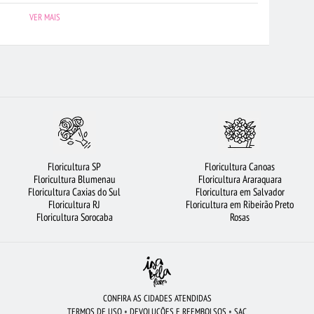
ELAS
FLORES VERMELHAS
CESTA DE FRUTAS
LÍRIO
VER MAIS
E ROSAS VERMELHAS
ROSAS VERMELHAS
FLORICULTURA RJ
SÃO JOSÉ DOS CAMPOS
FLORES DO CAMPO
FLORICULTURA MANAUS
BERLÂNDIA
FLORICULTURA CURITIBA
ROSAS
ORQUÍDEAS
LATE
FLORICULTURA PORTO ALEGRE
RAMALHETE DE FLORES
LTURA SANTO ANDRÉ
FLORICULTURA GOIÂNIA
FLORICULTURA BELÉM
Floricultura SP
Floricultura Canoas
FLORICULTURA GUARULHOS
FLORES
MAIS BUSCADOS
Floricultura Blumenau
Floricultura Araraquara
Floricultura Caxias do Sul
Floricultura em Salvador
DE FLORES
FLORICULTURA SALVADOR
BUQUÊS DE FLORES
Floricultura RJ
Floricultura em Ribeirão Preto
Floricultura Sorocaba
Rosas
CONFIRA AS CIDADES ATENDIDAS
TERMOS DE USO
•
DEVOLUÇÕES E REEMBOLSOS
•
SAC