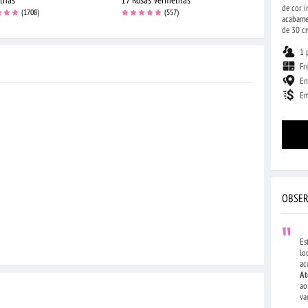
de cor i
(1708)
(557)
acabame
de 30 c
1 
Fr
En
Em
OBSER
Es
lo
ac
At
ao
va