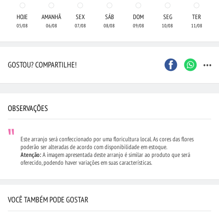
HOJE
AMANHÃ
SEX
SÁB
DOM
SEG
TER
05/08
06/08
07/08
08/08
09/08
10/08
11/08
...
GOSTOU? COMPARTILHE!
OBSERVAÇÕES
Este arranjo será confeccionado por uma floricultura local. As cores das flores
poderão ser alteradas de acordo com disponibilidade em estoque.
Atenção:
A imagem apresentada deste arranjo é similar ao produto que será
oferecido, podendo haver variações em suas características.
VOCÊ TAMBÉM PODE GOSTAR