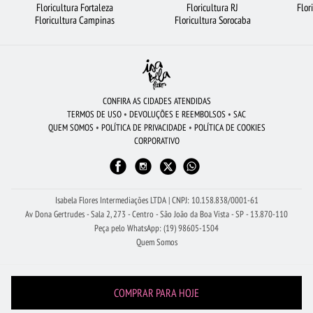
Floricultura Fortaleza
Floricultura RJ
Flor
FLORES COLORIDAS
ARRANJO DE FLORES
COROA DE FLORES
Floricultura Campinas
Floricultura Sorocaba
FLORICULTURA SANTO ANDRÉ
FLORICULTURA GUARULHOS
BUQUÊ DE 12 ROSAS VERMELHAS
ROSAS
CIDADES MAIS PROCURADAS
FLORICULTURA JUNDIAÍ
FLORES
ROSAS AMARELAS
CONFIRA AS CIDADES ATENDIDAS
TERMOS DE USO
•
DEVOLUÇÕES E REEMBOLSOS
•
SAC
FLORICULTURA UBERLÂNDIA
FLORICULTURA FORTALEZA
ORQUÍDEAS
QUEM SOMOS
•
POLÍTICA DE PRIVACIDADE
•
POLÍTICA DE COOKIES
CORPORATIVO
FLORICULTURA SANTOS
FLORES DO CAMPO
ROSAS VERMELHAS
FLORICULTURA SALVADOR
BUQUÊ DE ROSAS VERMELHAS
FLORICULTURA BH
Isabela Flores Intermediações LTDA | CNPJ: 10.158.838/0001-61
Av Dona Gertrudes - Sala 2, 273 - Centro - São João da Boa Vista - SP - 13.870-110
Peça pelo WhatsApp: (19) 98605-1504
Quem Somos
COMPRAR PARA HOJE