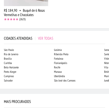
R$ 184,90
•
Buquê de 6 Rosas
Vermelhas e Chocolates
(2623)
CIDADES ATENDIDAS
|
VER TODAS
São Paulo
Goiânia
Soro
Rio de Janeiro
Ribeirão Preto
Sant
Brasília
Fortaleza
Vitór
Curitiba
Florianópolis
Niter
Belo Horizonte
Recife
Vila
Porto Alegre
Manaus
Bel
Campinas
Uberlândia
Mari
Salvador
São José dos Campos
Jund
MAIS PROCURADOS