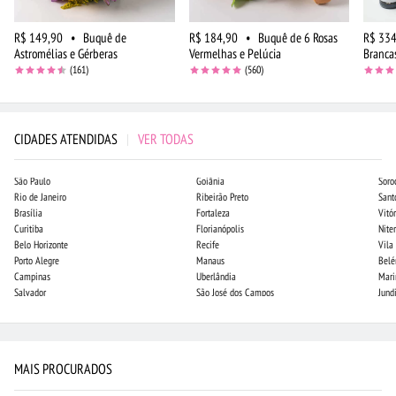
R$ 149,90
•
Buquê de
R$ 184,90
•
Buquê de 6 Rosas
R$ 334
Astromélias e Gérberas
Vermelhas e Pelúcia
Branca
(161)
(560)
CIDADES ATENDIDAS
|
VER TODAS
São Paulo
Goiânia
Soro
Rio de Janeiro
Ribeirão Preto
Sant
Brasília
Fortaleza
Vitór
Curitiba
Florianópolis
Niter
Belo Horizonte
Recife
Vila
Porto Alegre
Manaus
Bel
Campinas
Uberlândia
Mari
Salvador
São José dos Campos
Jund
MAIS PROCURADOS