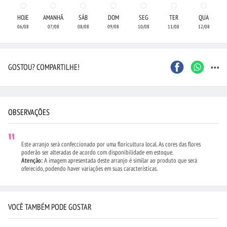
HOJE
AMANHÃ
SÁB
DOM
SEG
TER
QUA
06/08
07/08
08/08
09/08
10/08
11/08
12/08
...
GOSTOU? COMPARTILHE!
OBSERVAÇÕES
Este arranjo será confeccionado por uma floricultura local. As cores das flores
poderão ser alteradas de acordo com disponibilidade em estoque.
Atenção:
A imagem apresentada deste arranjo é similar ao produto que será
oferecido, podendo haver variações em suas características.
VOCÊ TAMBÉM PODE GOSTAR