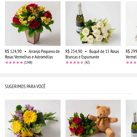
R$ 124,90
•
Arranjo Pequeno de
R$ 254,90
•
Buquê de 15 Rosas
R$ 299
Rosas Vermelhas e Astromélias
Brancas e Espumante
Vermel
(1348)
(42)
SUGERIMOS PARA VOCÊ