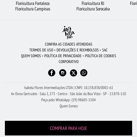
Floricultura Fortaleza
Floricultura RJ
Flor
FLORICULTURA GOIÂNIA
COROA DE FLORES
FLORICULTURA PORTO ALEGRE
Floricultura Campinas
Floricultura Sorocaba
FLORICULTURA RECIFE
RAMALHETE DE FLORES
ROSAS VERMELHAS
CESTA DE CAFÉ DA MANHÃ
VIOLETA
MAIS BUSCADOS
ROSAS AMARELAS
BUQUÊ DE 20 ROSAS VERMELHAS
CONFIRA AS CIDADES ATENDIDAS
TERMOS DE USO
•
DEVOLUÇÕES E REEMBOLSOS
•
SAC
FLORICULTURA BARUERI
FLORICULTURA SANTO ANDRÉ
QUEM SOMOS
•
POLÍTICA DE PRIVACIDADE
•
POLÍTICA DE COOKIES
CORPORATIVO
FLORICULTURA SÃO JOSÉ DOS CAMPOS
FLORICULTURA UBERLÂNDIA
ARRANJO DE FLORES
FLORICULTURA CURITIBA
FLORES DO CAMPO
Isabela Flores Intermediações LTDA | CNPJ: 10.158.838/0001-61
Av Dona Gertrudes - Sala 2, 273 - Centro - São João da Boa Vista - SP - 13.870-110
Peça pelo WhatsApp: (19) 98605-1504
Quem Somos
COMPRAR PARA HOJE