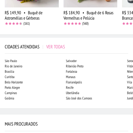
R$ 149,90
•
Buquê de
R$ 184,90
•
Buquê de 6 Rosas
R$ 334
Astromélias e Gérberas
Vermelhas e Pelúcia
Branca
(161)
(560)
CIDADES ATENDIDAS
|
VER TODAS
São Paulo
Salvador
Soro
Rio de Janeiro
Ribeirão Preto
Vitór
Brasília
Fortaleza
Niter
Curitiba
Manaus
Sant
Belo Horizonte
Florianópolis
Vila
Porto Alegre
Recife
Mari
Campinas
Uberlândia
Bel
Goiânia
São José dos Campos
Jund
MAIS PROCURADOS