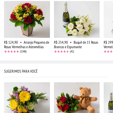
R$ 124,90
•
Arranjo Pequeno de
R$ 254,90
•
Buquê de 15 Rosas
R$ 299
Rosas Vermelhas e Astromélias
Brancas e Espumante
Vermel
(1348)
(42)
SUGERIMOS PARA VOCÊ