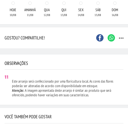
HOJE
AMANHÃ
QUA
QUI
SEX
SÁB
DOM
10/08
11/08
12/08
13/08
14/08
15/08
16/08
...
GOSTOU? COMPARTILHE!
OBSERVAÇÕES
Este arranjo será confeccionado por uma floricultura local. As cores das flores
poderão ser alteradas de acordo com disponibilidade em estoque.
Atenção:
A imagem apresentada deste arranjo é similar ao produto que será
oferecido, podendo haver variações em suas características.
VOCÊ TAMBÉM PODE GOSTAR