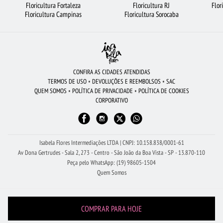
Floricultura Fortaleza
Floricultura RJ
Flor
FLORICULTURA FORTALEZA
FLORICULTURA RECIFE
FLORICULTURA BARUERI
Floricultura Campinas
Floricultura Sorocaba
FLORICULTURA BRASÍLIA
FLORES COLORIDAS
FLORICULTURA MANAUS
CESTA DE FRUTAS
RAMALHETE DE FLORES
FLORICULTURA BH
FLORICULTURA RIBEIRÃO PRETO
FLORICULTURA GUARULHOS
ROSAS
CONFIRA AS CIDADES ATENDIDAS
TERMOS DE USO
•
DEVOLUÇÕES E REEMBOLSOS
•
SAC
BUQUÊ DE 20 ROSAS VERMELHAS
CIDADES MAIS PROCURADAS
QUEM SOMOS
•
POLÍTICA DE PRIVACIDADE
•
POLÍTICA DE COOKIES
CORPORATIVO
FLORES DO CAMPO
COROA DE FLORES
FLORICULTURA JUNDIAÍ
ROSAS BRANCAS
FLORES BRANCAS
Isabela Flores Intermediações LTDA | CNPJ: 10.158.838/0001-61
Av Dona Gertrudes - Sala 2, 273 - Centro - São João da Boa Vista - SP - 13.870-110
Peça pelo WhatsApp: (19) 98605-1504
Quem Somos
COMPRAR PARA HOJE