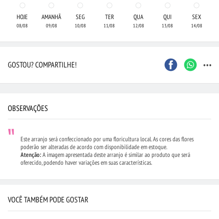
HOJE
AMANHÃ
SEG
TER
QUA
QUI
SEX
08/08
09/08
10/08
11/08
12/08
13/08
14/08
...
GOSTOU? COMPARTILHE!
OBSERVAÇÕES
Este arranjo será confeccionado por uma floricultura local. As cores das flores
poderão ser alteradas de acordo com disponibilidade em estoque.
Atenção:
A imagem apresentada deste arranjo é similar ao produto que será
oferecido, podendo haver variações em suas características.
VOCÊ TAMBÉM PODE GOSTAR