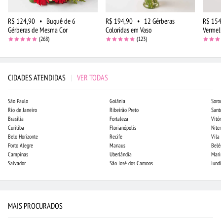
R$ 124,90
•
Buquê de 6
R$ 194,90
•
12 Gérberas
R$ 154
Gérberas de Mesma Cor
Coloridas em Vaso
Vermel
(268)
(123)
CIDADES ATENDIDAS
|
VER TODAS
São Paulo
Goiânia
Soro
Rio de Janeiro
Ribeirão Preto
Sant
Brasília
Fortaleza
Vitór
Curitiba
Florianópolis
Niter
Belo Horizonte
Recife
Vila
Porto Alegre
Manaus
Bel
Campinas
Uberlândia
Mari
Salvador
São José dos Campos
Jund
MAIS PROCURADOS