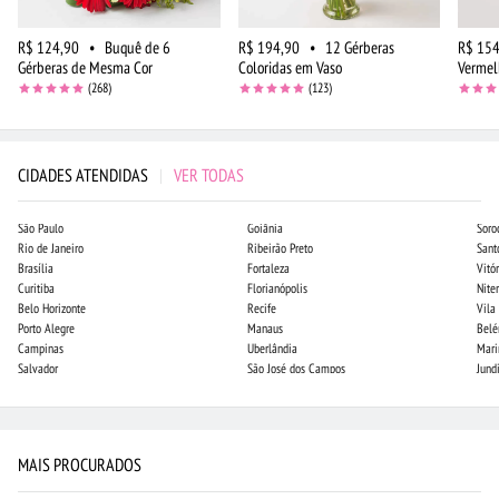
R$ 124,90
•
Buquê de 6
R$ 194,90
•
12 Gérberas
R$ 154
Gérberas de Mesma Cor
Coloridas em Vaso
Vermel
(268)
(123)
CIDADES ATENDIDAS
|
VER TODAS
São Paulo
Goiânia
Soro
Rio de Janeiro
Ribeirão Preto
Sant
Brasília
Fortaleza
Vitór
Curitiba
Florianópolis
Niter
Belo Horizonte
Recife
Vila
Porto Alegre
Manaus
Bel
Campinas
Uberlândia
Mari
Salvador
São José dos Campos
Jund
MAIS PROCURADOS