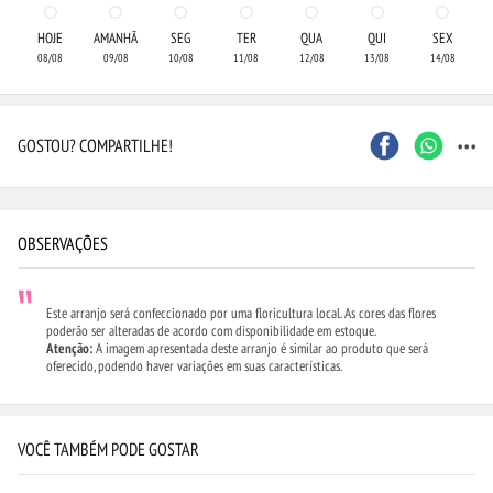
HOJE
AMANHÃ
SEG
TER
QUA
QUI
SEX
08/08
09/08
10/08
11/08
12/08
13/08
14/08
...
GOSTOU? COMPARTILHE!
OBSERVAÇÕES
Este arranjo será confeccionado por uma floricultura local. As cores das flores
poderão ser alteradas de acordo com disponibilidade em estoque.
Atenção:
A imagem apresentada deste arranjo é similar ao produto que será
oferecido, podendo haver variações em suas características.
VOCÊ TAMBÉM PODE GOSTAR