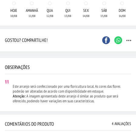
HOJE
AMANHÃ
QUA
QUI
SEX
SÁB
DOM
10/08
11/08
12/08
13/08
14/08
15/08
16/08
...
GOSTOU? COMPARTILHE!
OBSERVAÇÕES
Este arranjo será confeccionado por uma floricultura local. As cores das flores
poderão ser alteradas de acordo com disponibilidade em estoque.
Atenção:
A imagem apresentada deste arranjo é similar ao produto que será
oferecido, podendo haver variações em suas características.
COMENTÁRIOS DO PRODUTO
4 AVALIAÇÕES