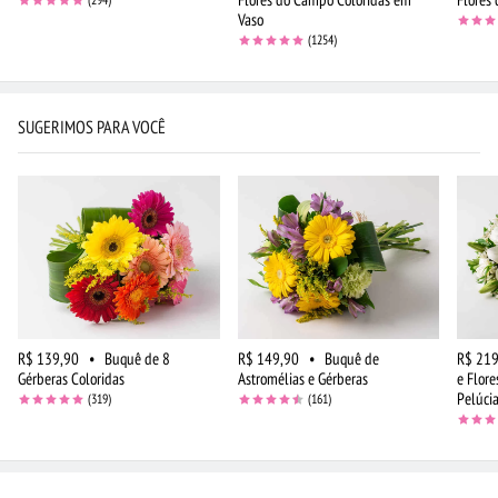
Vaso
(1254)
SUGERIMOS PARA VOCÊ
R$ 139,90
•
Buquê de 8
R$ 149,90
•
Buquê de
R$ 219
Gérberas Coloridas
Astromélias e Gérberas
e Flor
Pelúci
(319)
(161)