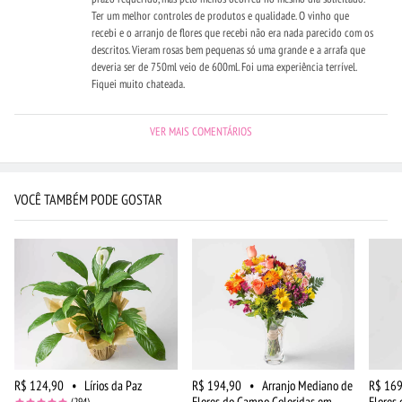
Ter um melhor controles de produtos e qualidade. O vinho que
recebi e o arranjo de flores que recebi não era nada parecido com os
descritos. Vieram rosas bem pequenas só uma grande e a arrafa que
deveria ser de 750ml veio de 600ml. Foi uma experiência terrível.
Fiquei muito chateada.
VER MAIS COMENTÁRIOS
VOCÊ TAMBÉM PODE GOSTAR
R$ 124,90
•
Lírios da Paz
R$ 194,90
•
Arranjo Mediano de
R$ 169
Flores do Campo Coloridas em
Flores
(294)