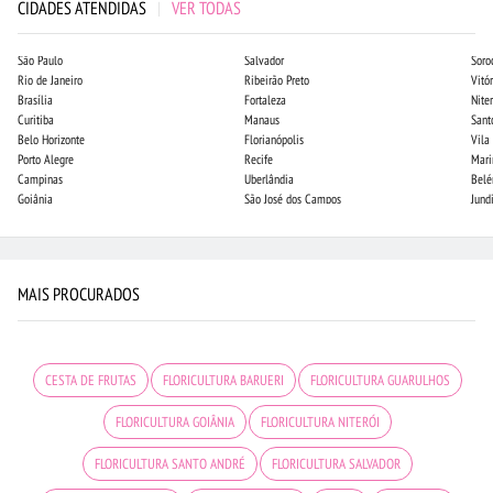
CIDADES ATENDIDAS
|
VER TODAS
São Paulo
Salvador
Soro
Rio de Janeiro
Ribeirão Preto
Vitór
Brasília
Fortaleza
Niter
Curitiba
Manaus
Sant
Belo Horizonte
Florianópolis
Vila
Porto Alegre
Recife
Mari
Campinas
Uberlândia
Bel
Goiânia
São José dos Campos
Jund
MAIS PROCURADOS
CESTA DE FRUTAS
FLORICULTURA BARUERI
FLORICULTURA GUARULHOS
FLORICULTURA GOIÂNIA
FLORICULTURA NITERÓI
FLORICULTURA SANTO ANDRÉ
FLORICULTURA SALVADOR