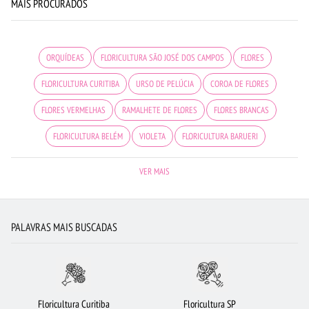
MAIS PROCURADOS
ORQUÍDEAS
FLORICULTURA SÃO JOSÉ DOS CAMPOS
FLORES
FLORICULTURA CURITIBA
URSO DE PELÚCIA
COROA DE FLORES
FLORES VERMELHAS
RAMALHETE DE FLORES
FLORES BRANCAS
FLORICULTURA BELÉM
VIOLETA
FLORICULTURA BARUERI
FLORICULTURA CAMPINAS
MAIS BUSCADOS
FLORICULTURA JOÃO PESSOA
VER MAIS
FLORICULTURA OSASCO
FLORICULTURA GOIÂNIA
ROSAS
FLORICULTURA GUARULHOS
BUQUÊ DE 12 ROSAS VERMELHAS
PALAVRAS MAIS BUSCADAS
FLORICULTURA PORTO ALEGRE
BUQUÊ DE ROSAS VERMELHAS
FLORES DO CAMPO
FLORICULTURA NITERÓI
FLORICULTURA SALVADOR
CESTA DE FRUTAS
CIDADES MAIS PROCURADAS
ROSAS VERMELHAS
Floricultura Curitiba
Floricultura SP