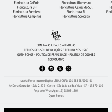
Floricultura Goiânia
Floricultura Blumenau
F
FLORICULTURA RECIFE
CESTA DE CHOCOLATE
FLORICULTURA BH
Floricultura BH
Floricultura Caxias do Sul
F
Floricultura Fortaleza
Floricultura RJ
Flor
FLORICULTURA SANTOS
FLORICULTURA FORTALEZA
Floricultura Campinas
Floricultura Sorocaba
FLORICULTURA SANTO ANDRÉ
ARRANJO DE FLORES
ROSAS BRANCAS
FLORICULTURA BRASÍLIA
FLORICULTURA UBERLÂNDIA
BUQUÊ DE 20 ROSAS VERMELHAS
FLORICULTURA MANAUS
CONFIRA AS CIDADES ATENDIDAS
TERMOS DE USO
•
DEVOLUÇÕES E REEMBOLSOS
•
SAC
ROSAS AMARELAS
LÍRIO
CESTA DE CAFÉ DA MANHÃ
FLORES COLORIDAS
QUEM SOMOS
•
POLÍTICA DE PRIVACIDADE
•
POLÍTICA DE COOKIES
CORPORATIVO
FLORICULTURA SP
FLORICULTURA RIBEIRÃO PRETO
BUQUÊS DE FLORES
FLORICULTURA SÃO BERNARDO DO CAMPO
FLORICULTURA JUNDIAÍ
FLORICULTURA RJ
Isabela Flores Intermediações LTDA | CNPJ: 10.158.838/0001-61
Av Dona Gertrudes - Sala 2, 273 - Centro - São João da Boa Vista - SP - 13.870-110
Peça pelo WhatsApp: (19) 98605-1504
Quem Somos