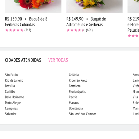
R$ 139,90
•
Buquê de 8
R$ 149,90
•
Buquê de
R$ 219
Gérberas Coloridas
Astromélias e Gérberas
e Flor
Pelúci
(317)
(161)
CIDADES ATENDIDAS
|
VER TODAS
São Paulo
Goiânia
Soro
Rio de Janeiro
Ribeirão Preto
Sant
Brasília
Fortaleza
Vitór
Curitiba
Florianópolis
Niter
Belo Horizonte
Recife
Vila
Porto Alegre
Manaus
Bel
Campinas
Uberlândia
Mari
Salvador
São José dos Campos
Jund