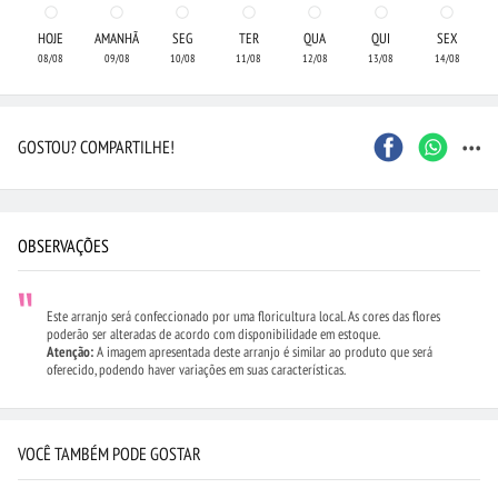
HOJE
AMANHÃ
SEG
TER
QUA
QUI
SEX
08/08
09/08
10/08
11/08
12/08
13/08
14/08
...
GOSTOU? COMPARTILHE!
OBSERVAÇÕES
Este arranjo será confeccionado por uma floricultura local. As cores das flores
poderão ser alteradas de acordo com disponibilidade em estoque.
Atenção:
A imagem apresentada deste arranjo é similar ao produto que será
oferecido, podendo haver variações em suas características.
VOCÊ TAMBÉM PODE GOSTAR