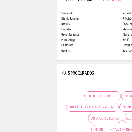
São Paulo
Salvado
Rio de Janeiro
Ribeirã
Brasília
Fortale
Curitiba
Manaus
Belo Horizonte
Florian
Porto Alegre
Recife
Campinas
Uberlân
Goiânia
São Jo
MAIS PROCURADOS
FLORICULTURA RECIFE
FLOR
BUQUÊ DE 12 ROSAS VERMELHAS
FLORI
ARRANJO DE FLORES
CES
FLORICULTURA SÃO BERN