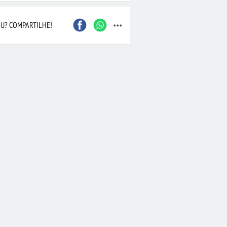
...
João Pessoa
São Bernardo do Camp
U? COMPARTILHE!
Contagem
Itajaí
Osasco
Santo André
Barueri
Maceió
Nova Iguaçu
Duque de Caxias
Joinville
Cascavel
 Preto
Marília
Taubaté
Bauru
Aracaju