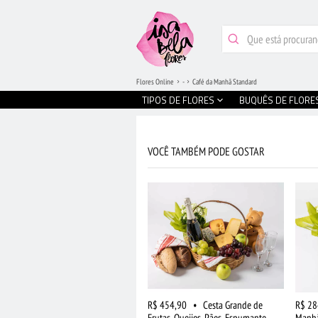
Flores Online
-
Café da Manhã Standard
TIPOS DE FLORES
BUQUÊS DE FLORE
VOCÊ TAMBÉM PODE GOSTAR
R$ 454,90
•
Cesta Grande de
R$ 28
Frutas, Queijos, Pães, Espumante,
Manhã