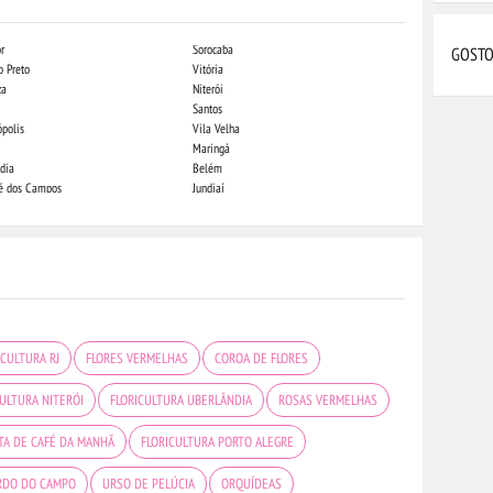
r
Sorocaba
Indaiatuba
GOSTO
o Preto
Vitória
Campo Grande
za
Niterói
Piracicaba
Santos
Londrina
ópolis
Vila Velha
Juiz de Fora
Maringá
São Luis
dia
Belém
São José do Rio
sé dos Campos
Jundiaí
Caxias do Sul
ICULTURA RJ
FLORES VERMELHAS
COROA DE FLORES
CULTURA NITERÓI
FLORICULTURA UBERLÂNDIA
ROSAS VERMELHAS
TA DE CAFÉ DA MANHÃ
FLORICULTURA PORTO ALEGRE
ARDO DO CAMPO
URSO DE PELÚCIA
ORQUÍDEAS