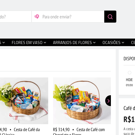
S
FLORES EM VASO
ARRANJOS DE FLORES
OCASIÕES
C
DISPO
HOJE
09/08
Café 
R$1
A cesta 
4,90
•
Cesta de Café da
R$ 314,90
•
Cesta de Café com
R$ 519,90
suco de 
 Clássica
Chocolate e Flores
Frutas, Choc