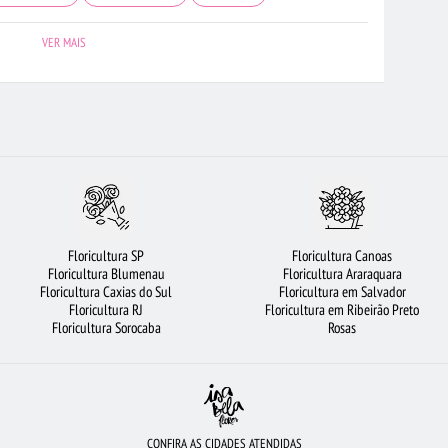
FLORICULTURA CAMPINAS
FLORICULTURA RIBEIRÃO PRETO
VER MAIS
URA GUARULHOS
FLORES DO CAMPO
FLORICULTURA GOIÂNIA
A MANAUS
FLORICULTURA BELÉM
RAMALHETE DE FLORES
FLORICULTURA SALVADOR
BUQUÊ DE ROSAS VERMELHAS
TA
FLORICULTURA CURITIBA
FLORES
CESTA DE FRUTAS
FLORICULTURA JOÃO PESSOA
LÍRIO
CESTA DE CHOCOLATE
Floricultura SP
Floricultura Canoas
OLORIDAS
FLORICULTURA BH
FLORICULTURA SANTO ANDRÉ
Floricultura Blumenau
Floricultura Araraquara
Floricultura Caxias do Sul
Floricultura em Salvador
BRASÍLIA
BUQUÊS DE FLORES
ROSAS
MAIS BUSCADOS
Floricultura RJ
Floricultura em Ribeirão Preto
Floricultura Sorocaba
Rosas
ANCAS
FLORICULTURA JUNDIAÍ
FLORICULTURA SANTOS
CONFIRA AS CIDADES ATENDIDAS