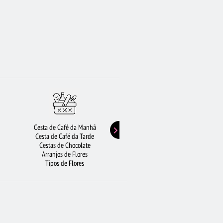
Cesta de Café da Manhã
Buquê de Girassol
Cesta de Café da Tarde
Presentes de Aniversário
Cestas de Chocolate
Buquê de Rosas Vermelhas
Arranjos de Flores
Rosas Amarelas
Tipos de Flores
Lírios