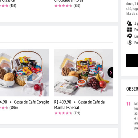
doce, 1 
(436)
(532)
chá, iog
fita de 
2 
Fr
En
Em
OBSER
4,90
•
Cesta de Café Coração
R$ 409,90
•
Cesta de Café da
R$ 449,90
Es
Manhã Especial
Manhã Espec
(1026)
lo
(221)
ac
e 
ar
po