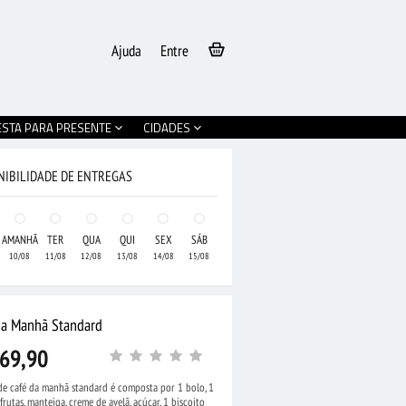
Ajuda
Entre
ESTA PARA PRESENTE
CIDADES
NIBILIDADE DE ENTREGAS
AMANHÃ
TER
QUA
QUI
SEX
SÁB
10/08
11/08
12/08
13/08
14/08
15/08
da Manhã Standard
69,90
de café da manhã standard é composta por 1 bolo, 1
•
Cesta Grande de
frutas, manteiga, creme de avelã, açúcar, 1 biscoito
olate e Pelúcia