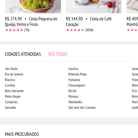
R$ 274,90
•
Cesta Pequena de
R$ 344,90
•
Cesta de Café
R$ 409
Queijo, Vinho e Fruta
Coração
Manhã 
(76)
(1026)
CIDADES ATENDIDAS
|
VER TODAS
São Paulo
Goiânia
Soro
Rio de Janeiro
Ribeirão Preto
Sant
Brasília
Fortaleza
Vitór
Curitiba
Florianópolis
Niter
Belo Horizonte
Recife
Vila
Porto Alegre
Manaus
Bel
Campinas
Uberlândia
Mari
Salvador
São José dos Campos
Jund
MAIS PROCURADOS