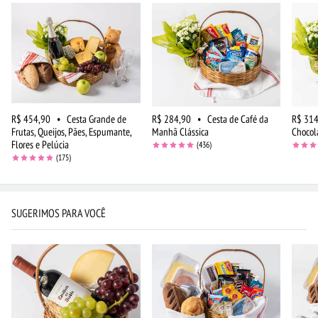
R$ 454,90
•
Cesta Grande de
R$ 284,90
•
Cesta de Café da
R$ 314
Frutas, Queijos, Pães, Espumante,
Manhã Clássica
Chocola
Flores e Pelúcia
(436)
(175)
SUGERIMOS PARA VOCÊ