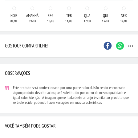
HOJE
AMANHÃ
SEG
TER
QUA
QUI
SEX
08/08
09/08
10/08
11/08
12/08
13/08
14/08
...
GOSTOU? COMPARTILHE!
OBSERVAÇÕES
Este produto será confeccionado por uma parceira local. Não sendo encontrado
algum produto descrito acima, será substituído por outro de mesma qualidade e
igual valor. Atenção: A imagem apresentada deste arranjo é similar ao produto que
será oferecido, podendo haver variações em suas características.
VOCÊ TAMBÉM PODE GOSTAR