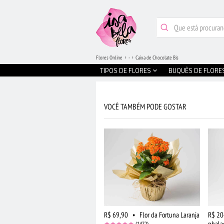
Flores Online
-
Caixa de Chocolate Bis
TIPOS DE FLORES
BUQUÊS DE FLORE
VOCÊ TAMBÉM PODE GOSTAR
R$ 69,90
•
Flor da Fortuna Laranja
R$ 20
phala
(1472)