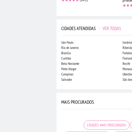
CIDADES ATENDIDAS
|
VER TODAS
São Paulo
Goiânia
Rio de Janeiro
Ribeirã
Brasília
Fortale
Curitiba
Florian
Belo Horizonte
Recife
Porto Alegre
Manaus
Campinas
Uberlân
Salvador
São Jo
MAIS PROCURADOS
CIDADES MAIS PROCURADAS