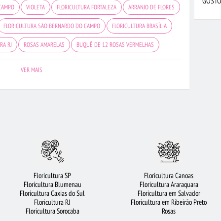
GOSTO
CAMPO
VIOLETA
FLORICULTURA FORTALEZA
ARRANJO DE FLORES
FLORICULTURA SÃO BERNARDO DO CAMPO
FLORICULTURA BRASÍLIA
RA RJ
ROSAS AMARELAS
BUQUÊ DE 12 ROSAS VERMELHAS
OSAS BRANCAS
CESTA DE FRUTAS
FLORES
FLORES VERMELHAS
VER MAIS
LEGRE
FLORICULTURA CAMPINAS
FLORICULTURA BELÉM
LÍRIO
 BARUERI
FLORICULTURA OSASCO
FLORICULTURA CURITIBA
FLORICULTURA GOIÂNIA
FLORICULTURA SP
FLORICULTURA BH
DOR
CESTA DE CAFÉ DA MANHÃ
FLORICULTURA GUARULHOS
IA
FLORICULTURA UBERLÂNDIA
BUQUÊ DE 20 ROSAS VERMELHAS
Floricultura SP
Floricultura Canoas
E DE FLORES
FLORICULTURA NITERÓI
ROSAS VERMELHAS
Floricultura Blumenau
Floricultura Araraquara
Floricultura Caxias do Sul
Floricultura em Salvador
LORICULTURA JUNDIAÍ
FLORICULTURA JOÃO PESSOA
Floricultura RJ
Floricultura em Ribeirão Preto
Floricultura Sorocaba
Rosas