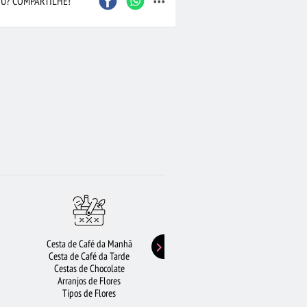
U? COMPARTILHE!
Cesta de Café da Manhã
Buquê de Girassol
Cesta de Café da Tarde
Presentes de Aniversário
Cestas de Chocolate
Buquê de Rosas Vermelhas
Arranjos de Flores
Rosas Amarelas
Tipos de Flores
Lírios