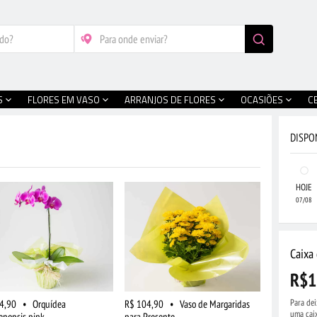
S
FLORES EM VASO
ARRANJOS DE FLORES
OCASIÕES
C
DISPO
HOJE
07/08
Caixa 
R$1
Para dei
4,90
•
Orquídea
R$ 104,90
•
Vaso de Margaridas
uma cai
enopsis pink
para Presente