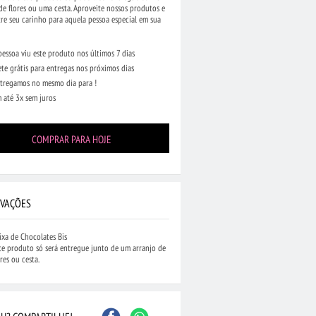
de flores ou uma cesta. Aproveite nossos produtos e
e seu carinho para aquela pessoa especial em sua
pessoa viu este produto nos últimos 7 dias
ete grátis para entregas nos próximos dias
tregamos no mesmo dia para !
 até 3x sem juros
Caxias do Sul
São Bernardo do Camp
Contagem
Maceió
Joinville
Santo André
COMPRAR PARA HOJE
Barueri
Cascavel
Osasco
Itajaí
Nova Iguaçu
Taubaté
 Preto
Bauru
Aracaju
Marília
Macaé
VAÇÕES
ixa de Chocolates Bis
te produto só será entregue junto de um arranjo de
ores ou cesta.
...