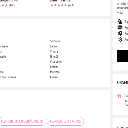
arranjo 
(1407)
(466)
demonstr
vida!
1 
Fr
En
Em
Sorocaba
Campo Grande
o Preto
Santos
Indaiatuba
za
Vitória
Londrina
ópolis
Niterói
Piracicaba
Vila Velha
Juiz de Fora
Belém
São Luis
dia
Maringá
São José do Rio
sé dos Campos
Jundiaí
João Pessoa
OBSER
Ca
Es
fl
FLORICULTURA RIBEIRÃO PRETO
FLORICULTURA SANTOS