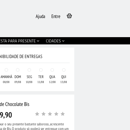
Ajuda
Entre
ESTA PARA PRESENTE
CIDADES
NIBILIDADE DE ENTREGAS
AMANHÃ
DOM
SEG
TER
QUA
QUI
08/08
09/08
10/08
11/08
12/08
13/08
de Chocolate Bis
9,90
xar o seu presente bastante saboroso, acrescente
xa de Bis. O produto só poderá ser entregue com um