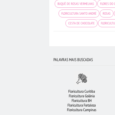
BUQUÊ DE ROSAS VERMELHAS
FLORES DO 
FLORICULTURA SANTO ANDRÉ
ROSAS
CESTA DE CHOCOLATE
FLORICULTU
FLORES COLORIDAS
FLORES BRANCAS
R
MAIS BUSCADOS
FLORICULTURA PORTO A
COROA DE FLORES
FLORICULTURA
PALAVRAS MAIS BUSCADAS
FLORICULTURA SÃO JOSÉ DOS CAMPOS
ORQUÍDEAS
FLORICULTURA SALVA
FLORICULTURA MANAUS
URSO DE PELÚC
Floricultura Curitiba
FLORICULTURA RECIFE
RAMALHET
Floricultura Goiânia
Floricultura BH
BUQUÊS DE FLORES
F
Floricultura Fortaleza
Floricultura Campinas