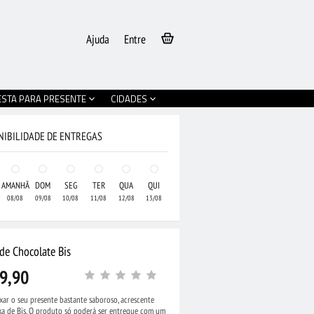
Ajuda
Entre
ESTA PARA PRESENTE
CIDADES
NIBILIDADE DE ENTREGAS
AMANHÃ
DOM
SEG
TER
QUA
QUI
08/08
09/08
10/08
11/08
12/08
13/08
de Chocolate Bis
9,90
xar o seu presente bastante saboroso, acrescente
xa de Bis. O produto só poderá ser entregue com um