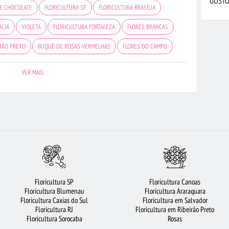
GOSTO
DE CHOCOLATE
FLORICULTURA SP
FLORICULTURA BRASÍLIA
ÚCIA
VIOLETA
FLORICULTURA FORTALEZA
FLORES BRANCAS
IRÃO PRETO
BUQUÊ DE ROSAS VERMELHAS
FLORES DO CAMPO
URA UBERLÂNDIA
FLORICULTURA CAMPINAS
ORQUÍDEAS
FLORES
VER MAIS
ERMELHAS
FLORICULTURA JOÃO PESSOA
FLORICULTURA BH
 COLORIDAS
FLORICULTURA JUNDIAÍ
FLORICULTURA SANTO ANDRÉ
 DE FLORES
ROSAS BRANCAS
FLORICULTURA GUARULHOS
CESTA DE CAFÉ DA MANHÃ
FLORICULTURA RJ
COROA DE FLORES
ORICULTURA CURITIBA
BUQUÊ DE 12 ROSAS VERMELHAS
Floricultura SP
Floricultura Canoas
A PORTO ALEGRE
ROSAS
ROSAS VERMELHAS
CESTA DE FRUTAS
Floricultura Blumenau
Floricultura Araraquara
Floricultura Caxias do Sul
Floricultura em Salvador
ULTURA SÃO JOSÉ DOS CAMPOS
FLORICULTURA SALVADOR
Floricultura RJ
Floricultura em Ribeirão Preto
Floricultura Sorocaba
Rosas