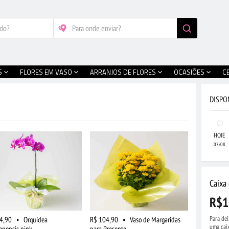
S
FLORES EM VASO
ARRANJOS DE FLORES
OCASIÕES
C
DISPO
HOJE
07/08
Caixa 
R$1
Para dei
4,90
•
Orquídea
R$ 104,90
•
Vaso de Margaridas
uma cai
enopsis pink
para Presente