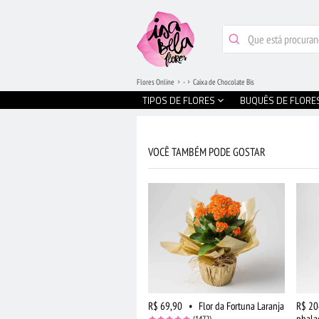
Flores Online
-
Caixa de Chocolate Bis
TIPOS DE FLORES
BUQUÊS DE FLORE
VOCÊ TAMBÉM PODE GOSTAR
R$ 69,90
•
Flor da Fortuna Laranja
R$ 20
phala
(1472)