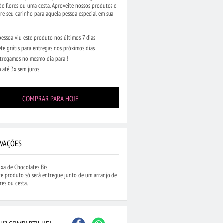
de flores ou uma cesta. Aproveite nossos produtos e
e seu carinho para aquela pessoa especial em sua
pessoa viu este produto nos últimos 7 dias
ete grátis para entregas nos próximos dias
tregamos no mesmo dia para !
 até 3x sem juros
Caxias do Sul
São Bernardo do Camp
Contagem
Maceió
Joinville
Santo André
COMPRAR PARA HOJE
Barueri
Cascavel
Osasco
Itajaí
Nova Iguaçu
Taubaté
 Preto
Bauru
Aracaju
Marília
Macaé
VAÇÕES
ixa de Chocolates Bis
te produto só será entregue junto de um arranjo de
ores ou cesta.
...