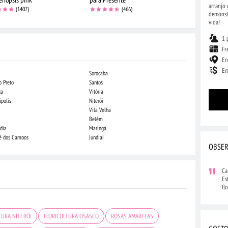
arranjo 
(1407)
(466)
demonstr
vida!
1 
Fr
En
Em
Sorocaba
Campo Grande
o Preto
Santos
Indaiatuba
za
Vitória
Londrina
ópolis
Niterói
Piracicaba
Vila Velha
Juiz de Fora
Belém
São Luis
dia
Maringá
São José do Rio
sé dos Campos
Jundiaí
João Pessoa
OBSER
Ca
Es
fl
TURA NITERÓI
FLORICULTURA OSASCO
ROSAS AMARELAS