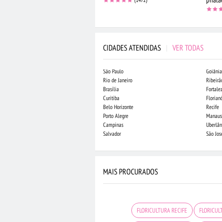
CIDADES ATENDIDAS
|
VER TODAS
São Paulo
Goiânia
Rio de Janeiro
Ribeirã
Brasília
Fortale
Curitiba
Florian
Belo Horizonte
Recife
Porto Alegre
Manaus
Campinas
Uberlân
Salvador
São Jo
MAIS PROCURADOS
FLORICULTURA RECIFE
FLORICUL