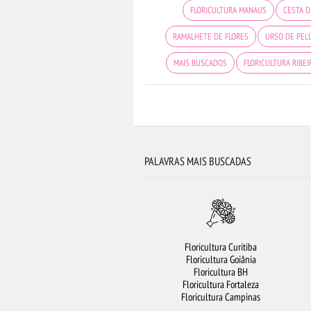
FLORICULTURA MANAUS
CESTA 
RAMALHETE DE FLORES
URSO DE PEL
MAIS BUSCADOS
FLORICULTURA RIBE
FLORICULTURA BELÉM
LÍRIO
FLORICULT
FLORICULTURA SANTOS
FLORES V
BUQUÊ DE 20 ROSAS VERMELHAS
FLORES
PALAVRAS MAIS BUSCADAS
FLORICULTURA GOIÂNIA
ARRANJO
FLORICULTURA SÃO BERNARDO DO CAMPO
FLORICULTURA BARUERI
FL
Floricultura Curitiba
CIDADES MAIS PROCURADAS
FLORICULTUR
Floricultura Goiânia
Floricultura BH
BUQUÊS DE FLORES
FLORIC
Floricultura Fortaleza
Floricultura Campinas