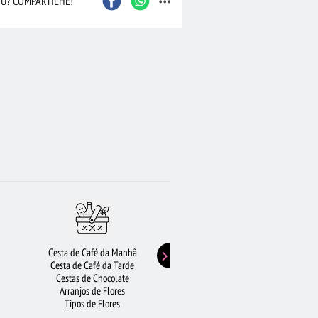
U? COMPARTILHE!
Cesta de Café da Manhã
Buquê de Girassol
Cesta de Café da Tarde
Presentes de Aniversário
Cestas de Chocolate
Buquê de Rosas Vermelhas
Arranjos de Flores
Rosas Amarelas
Tipos de Flores
Lírios