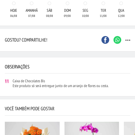
HOJE
AMANHÃ
SÁB
DOM
SEG
TER
QUA
06/08
07/08
08/08
09/08
10/08
11/08
12/08
...
GOSTOU? COMPARTILHE!
OBSERVAÇÕES
Caixa de Chocolates Bis
Este produto só será entregue junto de um arranjo de flores ou cesta.
VOCÊ TAMBÉM PODE GOSTAR