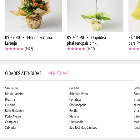
R$ 69,90
•
Flor da Fortuna
R$ 204,90
•
Orquídea
R$ 104
Laranja
phalaenopsis pink
para P
(1472)
(1407)
CIDADES ATENDIDAS
|
VER TODAS
São Paulo
Goiânia
Soro
Rio de Janeiro
Ribeirão Preto
Sant
Brasília
Fortaleza
Vitór
Curitiba
Florianópolis
Niter
Belo Horizonte
Recife
Vila
Porto Alegre
Manaus
Bel
Campinas
Uberlândia
Mari
Salvador
São José dos Campos
Jund