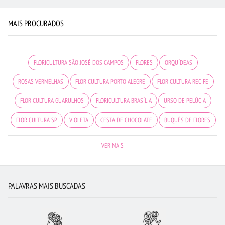
MAIS PROCURADOS
FLORICULTURA SÃO JOSÉ DOS CAMPOS
FLORES
ORQUÍDEAS
ROSAS VERMELHAS
FLORICULTURA PORTO ALEGRE
FLORICULTURA RECIFE
FLORICULTURA GUARULHOS
FLORICULTURA BRASÍLIA
URSO DE PELÚCIA
FLORICULTURA SP
VIOLETA
CESTA DE CHOCOLATE
BUQUÊS DE FLORES
FLORICULTURA SANTO ANDRÉ
MAIS BUSCADOS
FLORICULTURA OSASCO
VER MAIS
FLORES COLORIDAS
FLORICULTURA NITERÓI
FLORICULTURA UBERLÂNDIA
FLORICULTURA SANTOS
BUQUÊ DE 20 ROSAS VERMELHAS
PALAVRAS MAIS BUSCADAS
ROSAS AMARELAS
FLORICULTURA BARUERI
ROSAS BRANCAS
BUQUÊ DE ROSAS VERMELHAS
ARRANJO DE FLORES