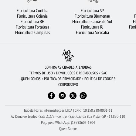
FLORICULTURA RIBEIRÃO PRETO
ROSAS
FLORICULTURA JUNDIAÍ
Floricultura Curitiba
Floricultura SP
Floricultura Goiânia
Floricultura Blumenau
F
FLORICULTURA CURITIBA
FLORES BRANCAS
RAMALHETE DE FLORES
Floricultura BH
Floricultura Caxias do Sul
F
Floricultura Fortaleza
Floricultura RJ
Flor
FLORICULTURA SALVADOR
COROA DE FLORES
FLORES DO CAMPO
Floricultura Campinas
Floricultura Sorocaba
FLORICULTURA GOIÂNIA
CESTA DE FRUTAS
FLORICULTURA CAMPINAS
LÍRIO
FLORICULTURA RJ
FLORICULTURA BELÉM
FLORICULTURA SÃO BERNARDO DO CAMPO
FLORICULTURA JOÃO PESSOA
CONFIRA AS CIDADES ATENDIDAS
TERMOS DE USO
•
DEVOLUÇÕES E REEMBOLSOS
•
SAC
FLORES VERMELHAS
CESTA DE CAFÉ DA MANHÃ
FLORICULTURA MANAUS
QUEM SOMOS
•
POLÍTICA DE PRIVACIDADE
•
POLÍTICA DE COOKIES
CORPORATIVO
FLORICULTURA FORTALEZA
FLORICULTURA BH
CIDADES MAIS PROCURADAS
BUQUÊ DE 12 ROSAS VERMELHAS
Isabela Flores Intermediações LTDA | CNPJ: 10.158.838/0001-61
Av Dona Gertrudes - Sala 2, 273 - Centro - São João da Boa Vista - SP - 13.870-110
Peça pelo WhatsApp: (19) 98605-1504
Quem Somos