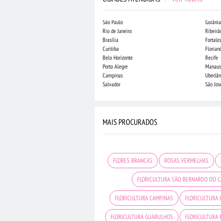
São Paulo
Goiânia
Rio de Janeiro
Ribeirã
Brasília
Fortale
Curitiba
Florian
Belo Horizonte
Recife
Porto Alegre
Manaus
Campinas
Uberlân
Salvador
São Jo
MAIS PROCURADOS
FLORES BRANCAS
ROSAS VERMELHAS
FLORICULTURA SÃO BERNARDO DO 
FLORICULTURA CAMPINAS
FLORICULTURA 
FLORICULTURA GUARULHOS
FLORICULTURA 