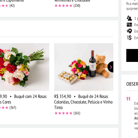
fica mai
(42)
(150)
surpreen
1 
Fr
En
Em
OBSER
9,90
•
Buquê com 24 Rosas
R$ 354,90
•
Buquê de 24 Rosas
R$ 309,90
s Cores
Coloridas, Chocolate, Pelúcia e Vinho
Vermelhas e
Es
Tinto
(367)
lo
(161)
ac
At
ao
va