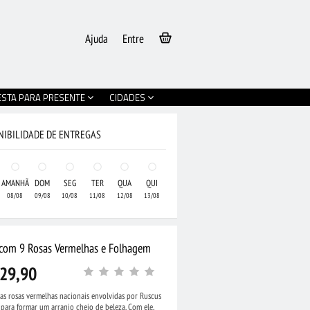
Ajuda
Entre
ESTA PARA PRESENTE
CIDADES
NIBILIDADE DE ENTREGAS
AMANHÃ
DOM
SEG
TER
QUA
QUI
08/08
09/08
10/08
11/08
12/08
13/08
 com 9 Rosas Vermelhas e Folhagem
29,90
as rosas vermelhas nacionais envolvidas por Ruscus
•
Cesta com 15 Rosas
para formar um arranjo cheio de beleza. Com ele,