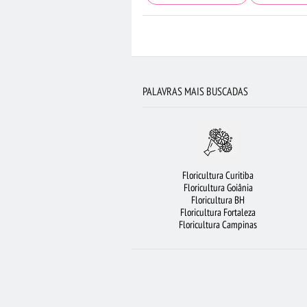
FLORICULTURA BARUERI
FLORICULTURA
FLORICULTURA PORTO ALEGRE
FLORICULTU
FLORICULTURA SALVADOR
FLORES
PALAVRAS MAIS BUSCADAS
ARRANJO DE FLORES
ORQUÍDEAS
FLORICULTURA RIBEIRÃO PRETO
ROS
FLORICULTURA RJ
FLORICULTURA UB
Floricultura Curitiba
FLORICULTURA SANTO ANDRÉ
Floricultura Goiânia
Floricultura BH
CIDADES MAIS PROCUR
Floricultura Fortaleza
Floricultura Campinas