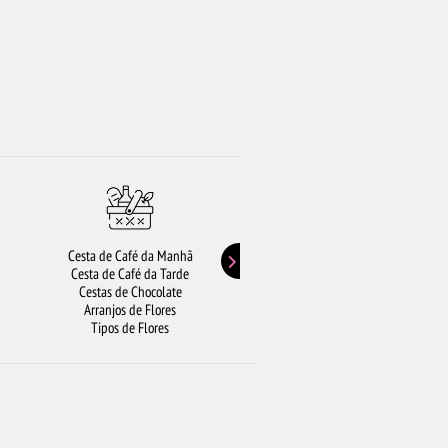
Cesta de Café da Manhã
Buquê de Girassol
Cesta de Café da Tarde
Presentes de Aniversário
Cestas de Chocolate
Buquê de Rosas Vermelhas
Arranjos de Flores
Rosas Amarelas
Tipos de Flores
Lírios