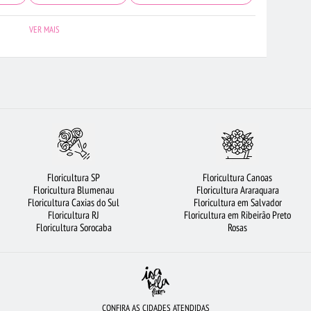
 BH
FLORICULTURA SANTOS
FLORICULTURA RECIFE
VIOLETA
VER MAIS
RA SP
CESTA DE CHOCOLATE
FLORICULTURA SÃO JOSÉ DOS CAMPOS
 DO CAMPO
FLORICULTURA NITERÓI
RAMALHETE DE FLORES
MAIS BUSCADOS
COROA DE FLORES
FLORES COLORIDAS
AS BRANCAS
FLORICULTURA CURITIBA
FLORICULTURA OSASCO
ERLÂNDIA
FLORICULTURA MANAUS
CESTA DE CAFÉ DA MANHÃ
Floricultura SP
Floricultura Canoas
FLORES
FLORICULTURA JUNDIAÍ
FLORES VERMELHAS
Floricultura Blumenau
Floricultura Araraquara
Floricultura Caxias do Sul
Floricultura em Salvador
ADAS
BUQUÊS DE FLORES
CESTA DE FRUTAS
Floricultura RJ
Floricultura em Ribeirão Preto
Floricultura Sorocaba
Rosas
CONFIRA AS CIDADES ATENDIDAS