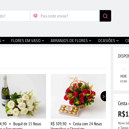
S
FLORES EM VASO
ARRANJOS DE FLORES
OCASIÕES
C
DISPO
HOJE
07/08
Cesta
R$1
Nove lid
4,90
•
Buquê de 15 Rosas
R$ 309,90
•
Cesta com 24 Rosas
R$ 204,90
e Tango 
as e Espumante
Vermelhas e Chocolate
Brancas