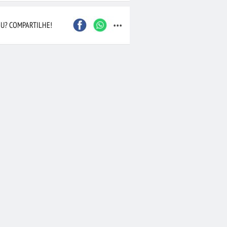
...
Caxias do Sul
São Bernardo do Camp
U? COMPARTILHE!
Contagem
Maceió
Joinville
Santo André
Barueri
Cascavel
Osasco
Itajaí
Nova Iguaçu
Taubaté
 Preto
Bauru
Aracaju
Marília
Macaé