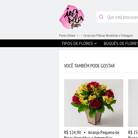
Flores Online
-
Cesta com 9 Rosas Vermelhas e Folhagem
TIPOS DE FLORES
BUQUÊS DE FLORE
VOCÊ TAMBÉM PODE GOSTAR
R$ 124,90
•
Arranjo Pequeno de
R$ 25
Rosas Vermelhas e Astromélias
Branc