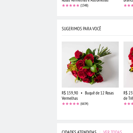
(1348)
SUGERIMOS PARA VOCÊ
R$ 159,90
•
Buquê de 12 Rosas
R$ 23
Vermelhas
de Trê
(6634)
CIDADES ATENDIDAS
|
VER TODAS