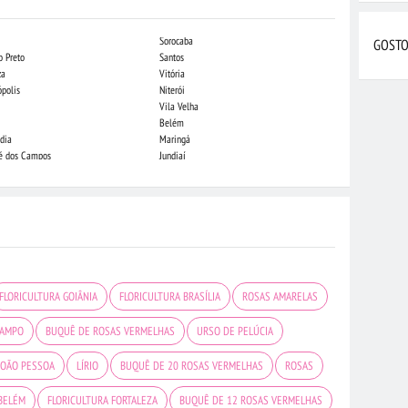
Sorocaba
Campo Grande
GOSTO
o Preto
Santos
Indaiatuba
za
Vitória
Londrina
ópolis
Niterói
Piracicaba
Vila Velha
Juiz de Fora
Belém
São Luis
dia
Maringá
São José do Rio
sé dos Campos
Jundiaí
João Pessoa
FLORICULTURA GOIÂNIA
FLORICULTURA BRASÍLIA
ROSAS AMARELAS
CAMPO
BUQUÊ DE ROSAS VERMELHAS
URSO DE PELÚCIA
JOÃO PESSOA
LÍRIO
BUQUÊ DE 20 ROSAS VERMELHAS
ROSAS
BELÉM
FLORICULTURA FORTALEZA
BUQUÊ DE 12 ROSAS VERMELHAS