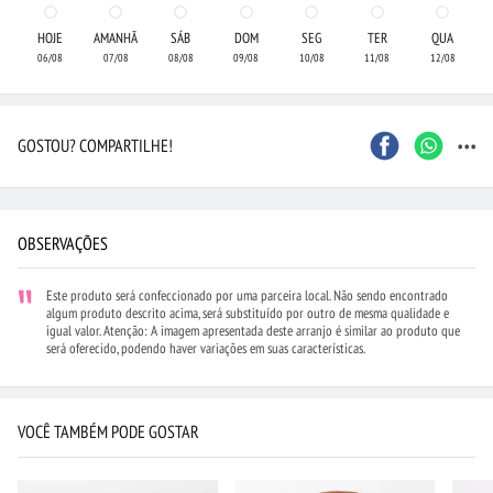
HOJE
AMANHÃ
SÁB
DOM
SEG
TER
QUA
06/08
07/08
08/08
09/08
10/08
11/08
12/08
...
GOSTOU? COMPARTILHE!
OBSERVAÇÕES
Este produto será confeccionado por uma parceira local. Não sendo encontrado
algum produto descrito acima, será substituído por outro de mesma qualidade e
igual valor. Atenção: A imagem apresentada deste arranjo é similar ao produto que
será oferecido, podendo haver variações em suas características.
VOCÊ TAMBÉM PODE GOSTAR