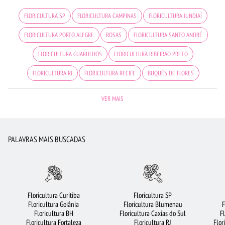
FLORICULTURA SP
FLORICULTURA CAMPINAS
FLORICULTURA JUNDIAÍ
FLORICULTURA PORTO ALEGRE
ROSAS
FLORICULTURA SANTO ANDRÉ
FLORICULTURA GUARULHOS
FLORICULTURA RIBEIRÃO PRETO
FLORICULTURA RJ
FLORICULTURA RECIFE
BUQUÊS DE FLORES
BUQUÊ DE 12 ROSAS VERMELHAS
FLORES COLORIDAS
VER MAIS
FLORICULTURA SÃO BERNARDO DO CAMPO
COROA DE FLORES
CESTA DE CHOCOLATE
BUQUÊ DE 20 ROSAS VERMELHAS
FLORICULTURA BH
PALAVRAS MAIS BUSCADAS
VIOLETA
FLORICULTURA JOÃO PESSOA
FLORES DO CAMPO
FLORICULTURA FORTALEZA
FLORICULTURA BARUERI
FLORICULTURA SANTOS
FLORICULTURA SÃO JOSÉ DOS CAMPOS
ARRANJO DE FLORES
Floricultura Curitiba
Floricultura SP
Floricultura Goiânia
Floricultura Blumenau
F
FLORICULTURA OSASCO
FLORICULTURA UBERLÂNDIA
FLORES BRANCAS
Floricultura BH
Floricultura Caxias do Sul
F
Floricultura Fortaleza
Floricultura RJ
Flor