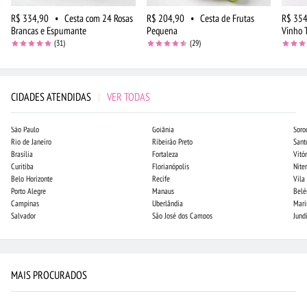
R$ 334,90
•
Cesta com 24 Rosas
R$ 204,90
•
Cesta de Frutas
R$ 354
Brancas e Espumante
Pequena
Vinho 
(31)
(29)
CIDADES ATENDIDAS
|
VER TODAS
São Paulo
Goiânia
Soro
Rio de Janeiro
Ribeirão Preto
Sant
Brasília
Fortaleza
Vitór
Curitiba
Florianópolis
Niter
Belo Horizonte
Recife
Vila
Porto Alegre
Manaus
Bel
Campinas
Uberlândia
Mari
Salvador
São José dos Campos
Jund
MAIS PROCURADOS