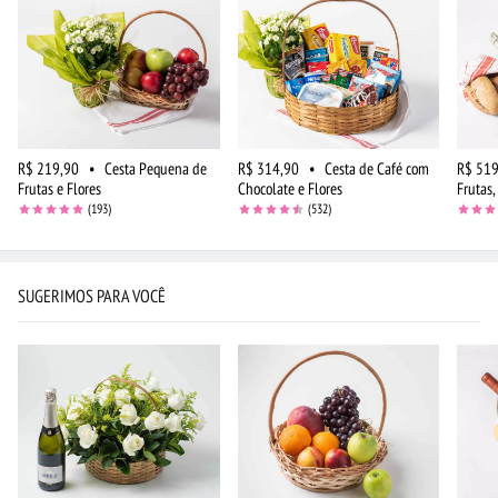
R$ 219,90
•
Cesta Pequena de
R$ 314,90
•
Cesta de Café com
R$ 519
Frutas e Flores
Chocolate e Flores
Frutas,
(193)
(532)
SUGERIMOS PARA VOCÊ