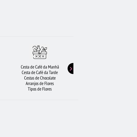
Cesta de Café da Manhã
Buquê de Girassol
Cesta de Café da Tarde
Presentes de Aniversário
Cestas de Chocolate
Buquê de Rosas Vermelhas
Arranjos de Flores
Rosas Amarelas
Tipos de Flores
Lírios