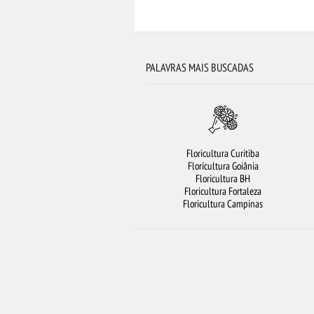
FLORICULTURA RECIFE
ROSAS 
FLORICULTURA GUARULHOS
VIOLETA
RO
PALAVRAS MAIS BUSCADAS
LÍRIO
FLORICULTURA BH
FLOR
FLORES BRANCAS
RAMALHETE DE
FLORICULTURA SANTOS
BUQUÊ DE 20 RO
Floricultura Curitiba
FLORICULTURA BARUERI
ROSAS BRANCA
Floricultura Goiânia
Floricultura BH
URSO DE PELÚCIA
CIDADES MAIS PROCUR
Floricultura Fortaleza
Floricultura Campinas