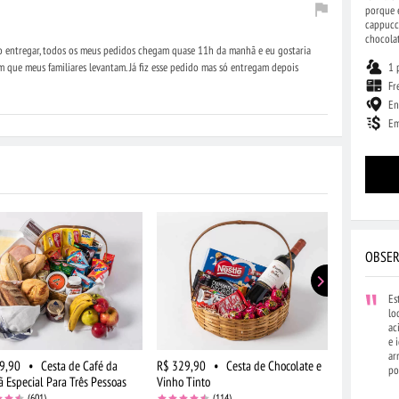
porque e
cappucci
chocolat
 entregar, todos os meus pedidos chegam quase 11h da manhã e eu gostaria
1 
m que meus familiares levantam. Já fiz esse pedido mas só entregam depois
Fr
En
Em
OBSER
Es
lo
ac
e 
ar
9,90
•
Cesta de Café da
R$ 329,90
•
Cesta de Chocolate e
R$ 519,90
po
 Especial Para Três Pessoas
Vinho Tinto
Frutas, Choc
(601)
(114)