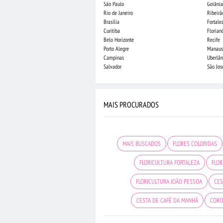
São Paulo
Goiânia
Rio de Janeiro
Ribeirã
Brasília
Fortale
Curitiba
Florian
Belo Horizonte
Recife
Porto Alegre
Manaus
Campinas
Uberlân
Salvador
São Jo
MAIS PROCURADOS
MAIS BUSCADOS
FLORES COLORIDAS
FLORICULTURA FORTALEZA
FLOR
FLORICULTURA JOÃO PESSOA
CES
CESTA DE CAFÉ DA MANHÃ
CORO
FLORICULTURA MANAUS
CESTA 