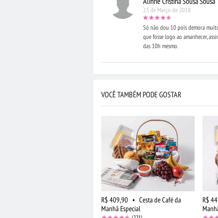
Alinne Cristina Sousa Sousa
23 de Março de 2018
Só não dou 10 pois demora muito
que fosse logo ao amanhecer, assi
das 10h mesmo.
VOCÊ TAMBÉM PODE GOSTAR
R$ 409,90
•
Cesta de Café da
R$ 44
Manhã Especial
Manhã
(221)