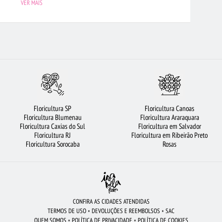
VER MAIS
AMARELAS
FLORICULTURA CAMPINAS
FLORES DO CAMPO
SAS
ARRANJO DE FLORES
FLORICULTURA SÃO BERNARDO DO CAMPO
ICULTURA BELÉM
FLORES
FLORICULTURA RIBEIRÃO PRETO
 FLORES
FLORICULTURA OSASCO
FLORICULTURA CURITIBA
SAS VERMELHAS
FLORICULTURA UBERLÂNDIA
BUQUÊS DE FLORES
Floricultura SP
Floricultura Canoas
S
FLORICULTURA SÃO JOSÉ DOS CAMPOS
FLORICULTURA NITERÓI
Floricultura Blumenau
Floricultura Araraquara
Floricultura Caxias do Sul
Floricultura em Salvador
ADAS
BUQUÊ DE ROSAS VERMELHAS
FLORICULTURA SANTO ANDRÉ
Floricultura RJ
Floricultura em Ribeirão Preto
Floricultura Sorocaba
Rosas
CONFIRA AS CIDADES ATENDIDAS
TERMOS DE USO
•
DEVOLUÇÕES E REEMBOLSOS
•
SAC
QUEM SOMOS
•
POLÍTICA DE PRIVACIDADE
•
POLÍTICA DE COOKIES