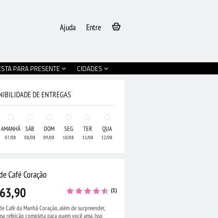
Ajuda
Entre
ESTA PARA PRESENTE
CIDADES
NIBILIDADE DE ENTREGAS
AMANHÃ
SÁB
DOM
SEG
TER
QUA
07/08
08/08
09/08
10/08
11/08
12/08
 de Café Coração
63,90
(1)
de Café da Manhã Coração, além de surpreender,
ma refeição completa para quem você ama. Isso