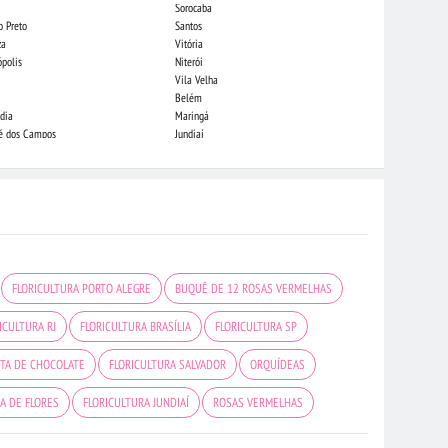
Sorocaba
Campo Grande
o Preto
Santos
Indaiatuba
za
Vitória
Londrina
ópolis
Niterói
Piracicaba
Vila Velha
Juiz de Fora
Belém
São Luis
dia
Maringá
São José do Rio
sé dos Campos
Jundiaí
João Pessoa
FLORICULTURA PORTO ALEGRE
BUQUÊ DE 12 ROSAS VERMELHAS
ICULTURA RJ
FLORICULTURA BRASÍLIA
FLORICULTURA SP
TA DE CHOCOLATE
FLORICULTURA SALVADOR
ORQUÍDEAS
A DE FLORES
FLORICULTURA JUNDIAÍ
ROSAS VERMELHAS
DE FRUTAS
FLORICULTURA GOIÂNIA
FLORES VERMELHAS