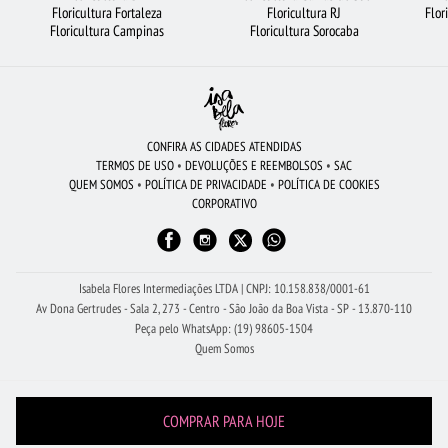
Floricultura Fortaleza
Floricultura RJ
Flor
FLORICULTURA SANTO ANDRÉ
FLORICULTURA RIBEIRÃO PRETO
Floricultura Campinas
Floricultura Sorocaba
BUQUÊ DE ROSAS VERMELHAS
FLORICULTURA BH
FLORES BRANCAS
FLORES VERMELHAS
CESTA DE CHOCOLATE
FLORICULTURA GUARULHOS
COROA DE FLORES
FLORICULTURA NITERÓI
FLORICULTURA CURITIBA
CONFIRA AS CIDADES ATENDIDAS
TERMOS DE USO
•
DEVOLUÇÕES E REEMBOLSOS
•
SAC
FLORICULTURA UBERLÂNDIA
FLORES
BUQUÊS DE FLORES
QUEM SOMOS
•
POLÍTICA DE PRIVACIDADE
•
POLÍTICA DE COOKIES
CORPORATIVO
URSO DE PELÚCIA
FLORICULTURA PORTO ALEGRE
FLORICULTURA SÃO BERNARDO DO CAMPO
Isabela Flores Intermediações LTDA | CNPJ: 10.158.838/0001-61
Av Dona Gertrudes - Sala 2, 273 - Centro - São João da Boa Vista - SP - 13.870-110
Peça pelo WhatsApp: (19) 98605-1504
Quem Somos
COMPRAR PARA HOJE