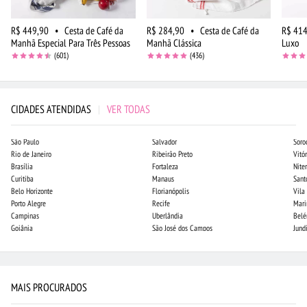
R$ 449,90
•
Cesta de Café da
R$ 284,90
•
Cesta de Café da
R$ 414
Manhã Especial Para Três Pessoas
Manhã Clássica
Luxo
(601)
(436)
CIDADES ATENDIDAS
|
VER TODAS
São Paulo
Salvador
Soro
Rio de Janeiro
Ribeirão Preto
Vitór
Brasília
Fortaleza
Niter
Curitiba
Manaus
Sant
Belo Horizonte
Florianópolis
Vila
Porto Alegre
Recife
Mari
Campinas
Uberlândia
Bel
Goiânia
São José dos Campos
Jund
MAIS PROCURADOS