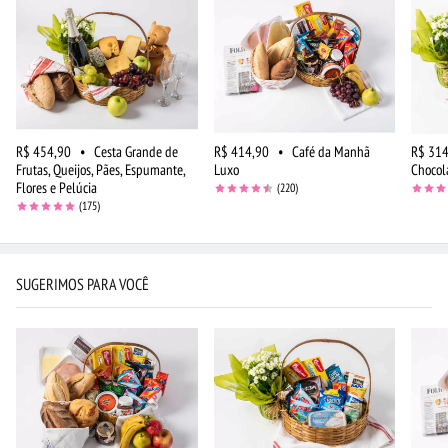
R$ 454,90
•
Cesta Grande de
R$ 414,90
•
Café da Manhã
R$ 314
Frutas, Queijos, Pães, Espumante,
Luxo
Chocola
Flores e Pelúcia
(220)
(175)
SUGERIMOS PARA VOCÊ