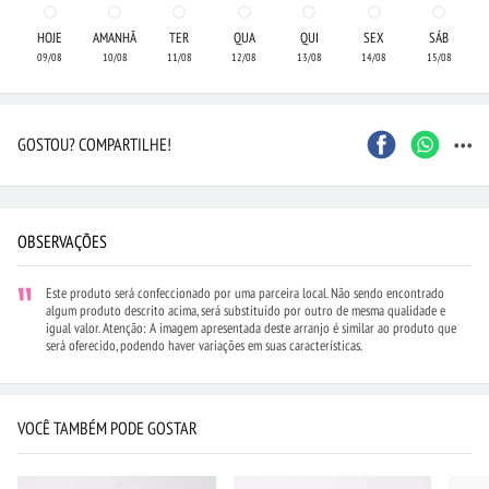
HOJE
AMANHÃ
TER
QUA
QUI
SEX
SÁB
09/08
10/08
11/08
12/08
13/08
14/08
15/08
...
GOSTOU? COMPARTILHE!
OBSERVAÇÕES
Este produto será confeccionado por uma parceira local. Não sendo encontrado
algum produto descrito acima, será substituído por outro de mesma qualidade e
igual valor. Atenção: A imagem apresentada deste arranjo é similar ao produto que
será oferecido, podendo haver variações em suas características.
VOCÊ TAMBÉM PODE GOSTAR