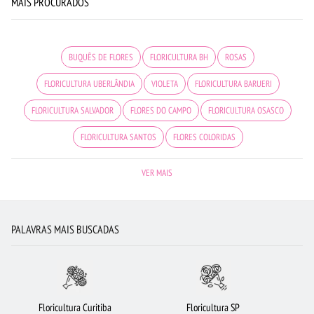
MAIS PROCURADOS
BUQUÊS DE FLORES
FLORICULTURA BH
ROSAS
FLORICULTURA UBERLÂNDIA
VIOLETA
FLORICULTURA BARUERI
FLORICULTURA SALVADOR
FLORES DO CAMPO
FLORICULTURA OSASCO
FLORICULTURA SANTOS
FLORES COLORIDAS
FLORICULTURA SÃO JOSÉ DOS CAMPOS
FLORES BRANCAS
VER MAIS
FLORICULTURA RECIFE
FLORES
FLORICULTURA BRASÍLIA
BUQUÊ DE 20 ROSAS VERMELHAS
FLORICULTURA GUARULHOS
ORQUÍDEAS
PALAVRAS MAIS BUSCADAS
FLORICULTURA FORTALEZA
FLORICULTURA CAMPINAS
FLORICULTURA CURITIBA
FLORES VERMELHAS
FLORICULTURA JUNDIAÍ
ARRANJO DE FLORES
FLORICULTURA SANTO ANDRÉ
Floricultura Curitiba
Floricultura SP