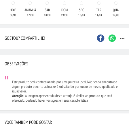
HOJE
AMANHÃ
SÁB
DOM
SEG
TER
QUA
06/08
07/08
08/08
09/08
10/08
11/08
12/08
...
GOSTOU? COMPARTILHE!
OBSERVAÇÕES
Este produto será confeccionado por uma parceira local. Não sendo encontrado
algum produto descrito acima, será substituído por outro de mesma qualidade e
igual valor.
Atenção:
A imagem apresentada deste arranjo é similar ao produto que será
oferecido, podendo haver variações em suas característica
VOCÊ TAMBÉM PODE GOSTAR