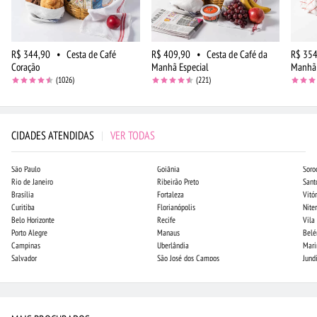
R$ 344,90
•
Cesta de Café
R$ 409,90
•
Cesta de Café da
R$ 354
Coração
Manhã Especial
Manhã 
(1026)
(221)
CIDADES ATENDIDAS
|
VER TODAS
São Paulo
Goiânia
Soro
Rio de Janeiro
Ribeirão Preto
Sant
Brasília
Fortaleza
Vitór
Curitiba
Florianópolis
Niter
Belo Horizonte
Recife
Vila
Porto Alegre
Manaus
Bel
Campinas
Uberlândia
Mari
Salvador
São José dos Campos
Jund