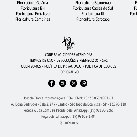
Floricultura Goiânia
Floricultura Blumenau
F
CIDADES MAIS PROCURADAS
ROSAS AMARELAS
Floricultura BH
Floricultura Caxias do Sul
F
Floricultura Fortaleza
Floricultura RJ
Flor
BUQUÊ DE ROSAS VERMELHAS
RAMALHETE DE FLORES
Floricultura Campinas
Floricultura Sorocaba
FLORICULTURA RIBEIRÃO PRETO
ROSAS VERMELHAS
FLORICULTURA JOÃO PESSOA
FLORICULTURA SÃO BERNARDO DO CAMPO
URSO DE PELÚCIA
FLORICULTURA SP
ROSAS BRANCAS
CONFIRA AS CIDADES ATENDIDAS
TERMOS DE USO
•
DEVOLUÇÕES E REEMBOLSOS
•
SAC
FLORICULTURA BELÉM
FLORICULTURA RJ
FLORICULTURA GOIÂNIA
QUEM SOMOS
•
POLÍTICA DE PRIVACIDADE
•
POLÍTICA DE COOKIES
CORPORATIVO
MAIS BUSCADOS
CESTA DE FRUTAS
CESTA DE CAFÉ DA MANHÃ
BUQUÊ DE 12 ROSAS VERMELHAS
COROA DE FLORES
LÍRIO
FLORICULTURA PORTO ALEGRE
CESTA DE CHOCOLATE
Isabela Flores Intermediações LTDA | CNPJ: 10.158.838/0001-61
Av Dona Gertrudes - Sala 2, 273 - Centro - São João da Boa Vista - SP - 13.870-110
FLORICULTURA MANAUS
FLORICULTURA NITERÓI
Receba Ajuda Com Seu Pedido pelo WhatsApp: (19) 99150-8261
Peça pelo WhatsApp: (19) 98605-1504
Quem Somos