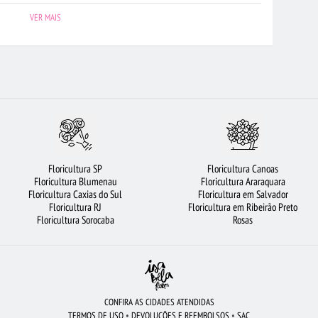
ORICULTURA BH
FLORICULTURA SANTO ANDRÉ
LÍRIO
VER MAIS
ICULTURA PORTO ALEGRE
FLORICULTURA SÃO BERNARDO DO CAMPO
A GUARULHOS
FLORICULTURA NITERÓI
ARRANJO DE FLORES
FLORES COLORIDAS
ROSAS VERMELHAS
CESTA DE FRUTAS
FLORICULTURA BELÉM
BUQUÊ DE ROSAS VERMELHAS
VIOLETA
ES DO CAMPO
ROSAS AMARELAS
FLORICULTURA OSASCO
Floricultura SP
Floricultura Canoas
ULTURA UBERLÂNDIA
FLORICULTURA SÃO JOSÉ DOS CAMPOS
Floricultura Blumenau
Floricultura Araraquara
Floricultura Caxias do Sul
Floricultura em Salvador
RA JUNDIAÍ
FLORICULTURA MANAUS
FLORICULTURA SANTOS
Floricultura RJ
Floricultura em Ribeirão Preto
Floricultura Sorocaba
Rosas
CONFIRA AS CIDADES ATENDIDAS
TERMOS DE USO
•
DEVOLUÇÕES E REEMBOLSOS
•
SAC