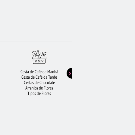
Cesta de Café da Manhã
Buquê de Girassol
Cesta de Café da Tarde
Presentes de Aniversário
Cestas de Chocolate
Buquê de Rosas Vermelhas
Arranjos de Flores
Rosas Amarelas
Tipos de Flores
Lírios