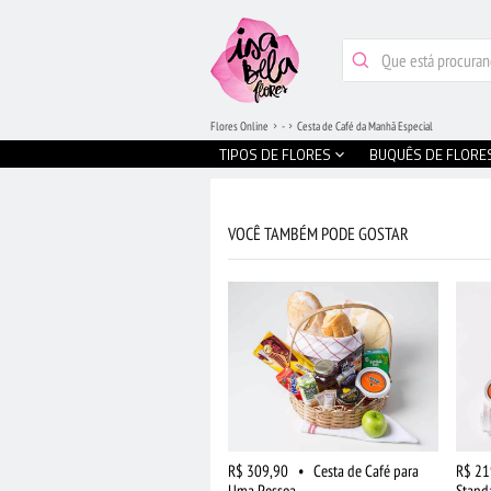
Flores Online
-
Cesta de Café da Manhã Especial
TIPOS DE FLORES
BUQUÊS DE FLORE
VOCÊ TAMBÉM PODE GOSTAR
R$ 309,90
•
Cesta de Café para
R$ 21
Uma Pessoa
Stand