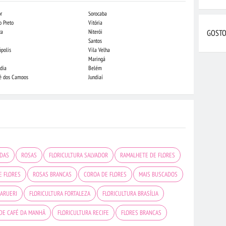
r
Sorocaba
Indaiatuba
o Preto
Vitória
Campo Grande
za
Niterói
Piracicaba
GOSTO
Santos
Londrina
ópolis
Vila Velha
Juiz de Fora
Maringá
São Luis
dia
Belém
São José do Rio
sé dos Campos
Jundiaí
Caxias do Sul
ADAS
ROSAS
FLORICULTURA SALVADOR
RAMALHETE DE FLORES
E FLORES
ROSAS BRANCAS
COROA DE FLORES
MAIS BUSCADOS
BARUERI
FLORICULTURA FORTALEZA
FLORICULTURA BRASÍLIA
 DE CAFÉ DA MANHÃ
FLORICULTURA RECIFE
FLORES BRANCAS