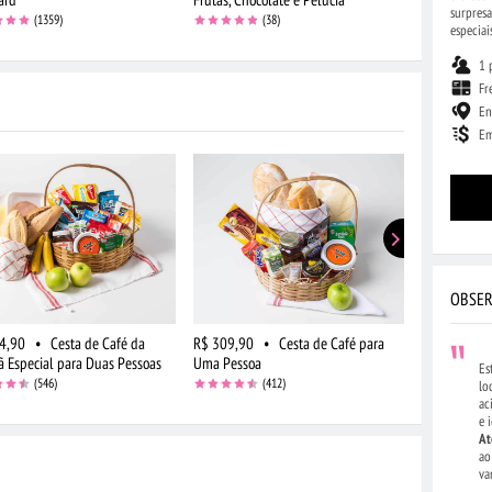
surpresa
(1359)
(38)
especiai
1 
Fr
En
Em
OBSER
4,90
•
Cesta de Café da
R$ 309,90
•
Cesta de Café para
R$ 284,90
 Especial para Duas Pessoas
Uma Pessoa
Manhã Cláss
Es
(546)
(412)
lo
ac
e 
At
ao
va