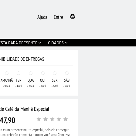
Ajuda
Entre
ESTA PARA PRESENTE
CIDADES
NIBILIDADE DE ENTREGAS
AMANHÃ
TER
QUA
QUI
SEX
SÁB
10/08
11/08
12/08
13/08
14/08
15/08
 de Café da Manhã Especial
47,90
ta é um presente muito especial, pois ela consegue
r uma refeição completa a quem você ama. Com essa