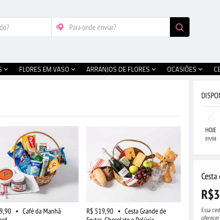
S
FLORES EM VASO
ARRANJOS DE FLORES
OCASIÕES
C
DISPO
HOJE
09/08
Cesta
R$3
Essa ces
9,90
•
Café da Manhã
R$ 519,90
•
Cesta Grande de
oferece
ard
Frutas, Chocolate e Pelúcia