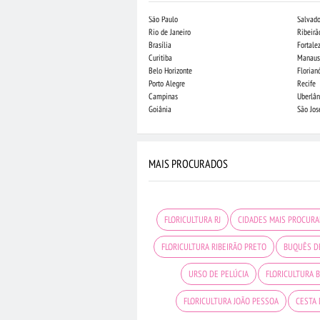
São Paulo
Salvado
Rio de Janeiro
Ribeirã
Brasília
Fortale
Curitiba
Manaus
Belo Horizonte
Florian
Porto Alegre
Recife
Campinas
Uberlân
Goiânia
São Jo
MAIS PROCURADOS
FLORICULTURA RJ
CIDADES MAIS PROCUR
FLORICULTURA RIBEIRÃO PRETO
BUQUÊS D
URSO DE PELÚCIA
FLORICULTURA 
FLORICULTURA JOÃO PESSOA
CESTA