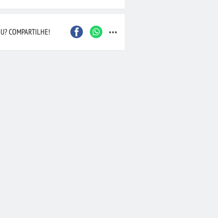
João Pessoa
São Bernardo do Camp
...
Contagem
Itajaí
Osasco
Santo André
U? COMPARTILHE!
Barueri
Maceió
Nova Iguaçu
Duque de Caxias
Joinville
Cascavel
 Preto
Marília
Taubaté
Bauru
Aracaju