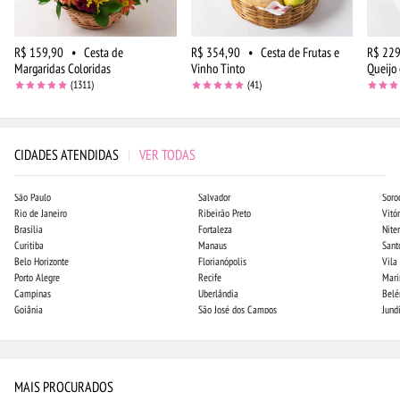
R$ 159,90
•
Cesta de
R$ 354,90
•
Cesta de Frutas e
R$ 229
Margaridas Coloridas
Vinho Tinto
Queijo 
(1311)
(41)
CIDADES ATENDIDAS
|
VER TODAS
São Paulo
Salvador
Soro
Rio de Janeiro
Ribeirão Preto
Vitór
Brasília
Fortaleza
Niter
Curitiba
Manaus
Sant
Belo Horizonte
Florianópolis
Vila
Porto Alegre
Recife
Mari
Campinas
Uberlândia
Bel
Goiânia
São José dos Campos
Jund
MAIS PROCURADOS