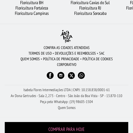
Floricultura BH
Floricultura Caxias do Sul
F
Floricultura Fortaleza
Floricultura RJ
Flor
FLORICULTURA BRASÍLIA
FLORICULTURA JUNDIAÍ
Floricultura Campinas
Floricultura Sorocaba
BUQUÊ DE ROSAS VERMELHAS
FLORICULTURA GUARULHOS
FLORES DO CAMPO
LÍRIO
FLORICULTURA SP
FLORICULTURA FORTALEZA
FLORES COLORIDAS
ROSAS BRANCAS
ROSAS VERMELHAS
CONFIRA AS CIDADES ATENDIDAS
TERMOS DE USO
•
DEVOLUÇÕES E REEMBOLSOS
•
SAC
FLORICULTURA CAMPINAS
FLORICULTURA BH
FLORICULTURA BELÉM
QUEM SOMOS
•
POLÍTICA DE PRIVACIDADE
•
POLÍTICA DE COOKIES
CORPORATIVO
FLORICULTURA UBERLÂNDIA
FLORICULTURA NITERÓI
FLORICULTURA MANAUS
CESTA DE CAFÉ DA MANHÃ
BUQUÊ DE 12 ROSAS VERMELHAS
CIDADES MAIS PROCURADAS
Isabela Flores Intermediações LTDA | CNPJ: 10.158.838/0001-61
Av Dona Gertrudes - Sala 2, 273 - Centro - São João da Boa Vista - SP - 13.870-110
Peça pelo WhatsApp: (19) 98605-1504
Quem Somos
COMPRAR PARA HOJE