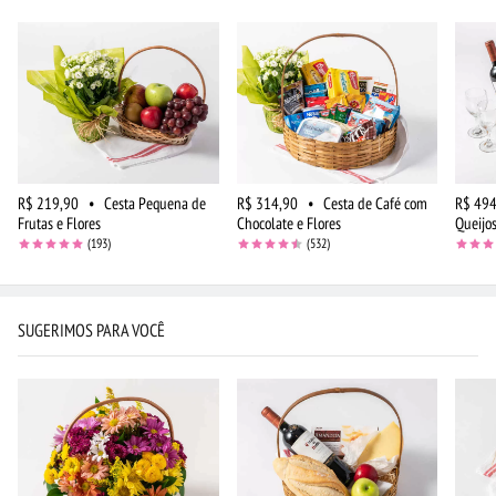
R$ 219,90
•
Cesta Pequena de
R$ 314,90
•
Cesta de Café com
R$ 494
Frutas e Flores
Chocolate e Flores
Queijos
(193)
(532)
SUGERIMOS PARA VOCÊ