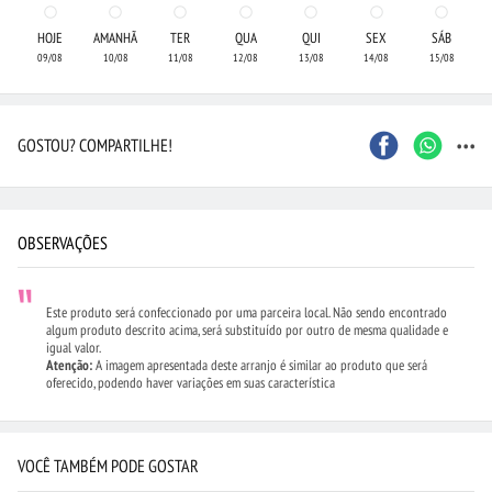
HOJE
AMANHÃ
TER
QUA
QUI
SEX
SÁB
09/08
10/08
11/08
12/08
13/08
14/08
15/08
...
GOSTOU? COMPARTILHE!
OBSERVAÇÕES
Este produto será confeccionado por uma parceira local. Não sendo encontrado
algum produto descrito acima, será substituído por outro de mesma qualidade e
igual valor.
Atenção:
A imagem apresentada deste arranjo é similar ao produto que será
oferecido, podendo haver variações em suas característica
VOCÊ TAMBÉM PODE GOSTAR