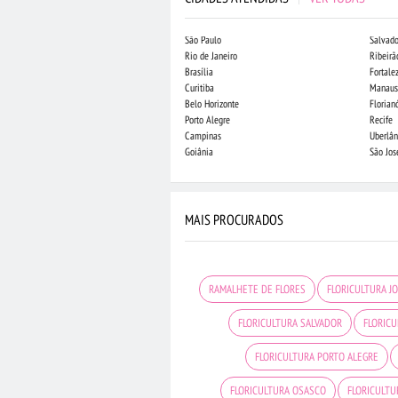
São Paulo
Salvado
Rio de Janeiro
Ribeirã
Brasília
Fortale
Curitiba
Manaus
Belo Horizonte
Florian
Porto Alegre
Recife
Campinas
Uberlân
Goiânia
São Jo
MAIS PROCURADOS
RAMALHETE DE FLORES
FLORICULTURA J
FLORICULTURA SALVADOR
FLORICU
FLORICULTURA PORTO ALEGRE
FLORICULTURA OSASCO
FLORICULTU