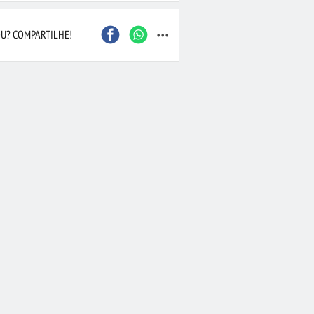
...
João Pessoa
São Bernardo do Camp
U? COMPARTILHE!
Contagem
Itajaí
Osasco
Santo André
Barueri
Maceió
Nova Iguaçu
Duque de Caxias
Joinville
Cascavel
 Preto
Marília
Taubaté
Bauru
Aracaju