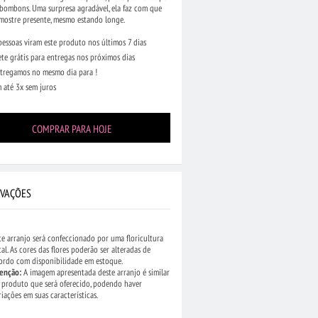
bombons. Uma surpresa agradável, ela faz com que
 mostre presente, mesmo estando longe.
pessoas viram este produto nos últimos 7 dias
ete grátis para entregas nos próximos dias
tregamos no mesmo dia para !
 até 3x sem juros
COMPRAR PARA HOJE
VAÇÕES
•
Buquê de 12 Rosas
R$ 434,90
•
Cesta com 39 Rosas
R$ 309,90
•
Ces
e Espumante
Vermelhas e 1 Rosa Solitária de Outra
Brancas e Chocola
te arranjo será confeccionado por uma floricultura
Cor e Chocolates
(44)
(50)
cal. As cores das flores poderão ser alteradas de
(104)
ordo com disponibilidade em estoque.
enção:
A imagem apresentada deste arranjo é similar
 produto que será oferecido, podendo haver
riações em suas características.