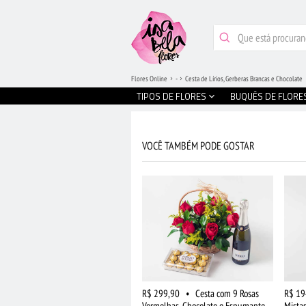
Flores Online
-
Cesta de Lírios, Gerberas Brancas e Chocolate
TIPOS DE FLORES
BUQUÊS DE FLORE
VOCÊ TAMBÉM PODE GOSTAR
R$ 299,90
•
Cesta com 9 Rosas
R$ 19
Vermelhas, Chocolate e Espumante
Mista