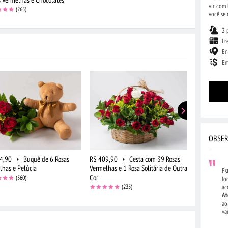
vir com 
(265)
você se
2 
Fr
En
Em
OBSER
4,90
•
Buquê de 6 Rosas
R$ 409,90
•
Cesta com 39 Rosas
R$ 264,90
lhas e Pelúcia
Vermelhas e 1 Rosa Solitária de Outra
Vermelhas 
Es
Cor
(560)
lo
(235)
ac
At
ao
va