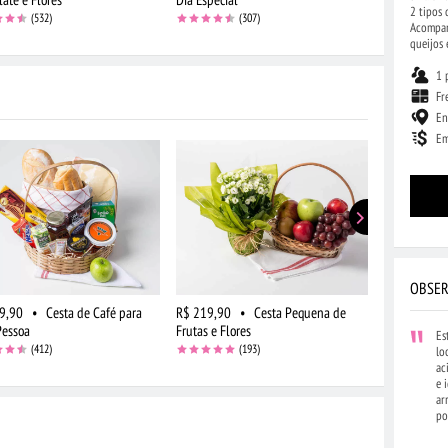
2 tipos 
(532)
(307)
Acompan
queijos 
1 
Fr
En
Em
OBSER
9,90
•
Cesta de Café para
R$ 219,90
•
Cesta Pequena de
R$ 274,90
essoa
Frutas e Flores
Pelúcia
Es
(412)
(193)
lo
ac
e 
ar
po