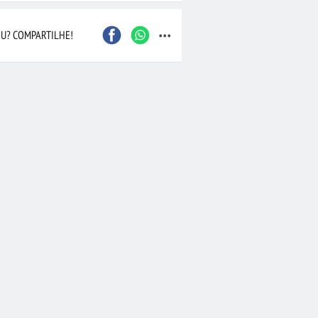
...
Caxias do Sul
São Bernardo do Camp
Contagem
Maceió
U? COMPARTILHE!
Joinville
Santo André
Barueri
Cascavel
Osasco
Itajaí
Nova Iguaçu
Taubaté
 Preto
Bauru
Aracaju
Marília
Macaé