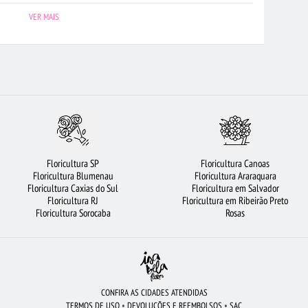
FLORICULTURA JOÃO PESSOA
CESTA DE CAFÉ DA MANHÃ
VER MAIS
ARRANJO DE FLORES
FLORICULTURA MANAUS
MAIS BUSCADOS
RETO
CESTA DE FRUTAS
FLORICULTURA SALVADOR
LÍRIO
ROSAS
FLORICULTURA JUNDIAÍ
FLORICULTURA NITERÓI
CESTA DE CHOCOLATE
FLORICULTURA BH
FLORICULTURA SP
ROSAS BRANCAS
FLORICULTURA GOIÂNIA
FLORICULTURA BRASÍLIA
Floricultura SP
Floricultura Canoas
S VERMELHAS
URSO DE PELÚCIA
FLORICULTURA OSASCO
Floricultura Blumenau
Floricultura Araraquara
Floricultura Caxias do Sul
Floricultura em Salvador
TE DE FLORES
ROSAS VERMELHAS
FLORICULTURA FORTALEZA
Floricultura RJ
Floricultura em Ribeirão Preto
Floricultura Sorocaba
Rosas
CONFIRA AS CIDADES ATENDIDAS
TERMOS DE USO
•
DEVOLUÇÕES E REEMBOLSOS
•
SAC