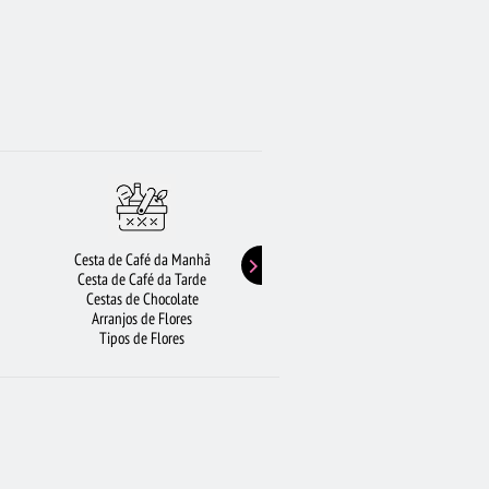
Cesta de Café da Manhã
Buquê de Girassol
Cesta de Café da Tarde
Presentes de Aniversário
Cestas de Chocolate
Buquê de Rosas Vermelhas
Arranjos de Flores
Rosas Amarelas
Tipos de Flores
Lírios