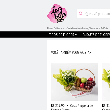
Flores Online
-
Cesta Grande de Frutas, Chocolate e Pelúcia
TIPOS DE FLORES
BUQUÊS DE FLORE
VOCÊ TAMBÉM PODE GOSTAR
R$ 219,90
•
Cesta Pequena de
R$ 31
Frutas e Flores
Chocol