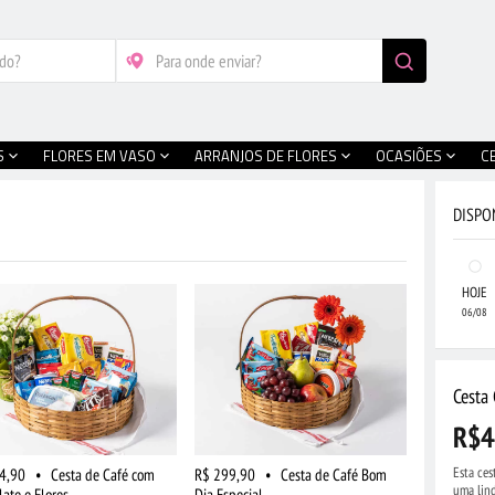
S
FLORES EM VASO
ARRANJOS DE FLORES
OCASIÕES
C
DISPO
HOJE
06/08
Cesta 
R$4
Esta ces
4,90
•
Cesta de Café com
R$ 299,90
•
Cesta de Café Bom
uma lind
ate e Flores
Dia Especial