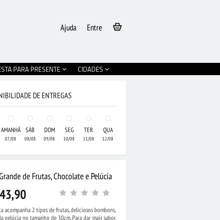
Ajuda
Entre
ESTA PARA PRESENTE
CIDADES
NIBILIDADE DE ENTREGAS
AMANHÃ
SÁB
DOM
SEG
TER
QUA
07/08
08/08
09/08
10/08
11/08
12/08
Grande de Frutas, Chocolate e Pelúcia
43,90
ta acompanha 2 tipos de frutas, deliciosos bombons,
a pelúcia no tamanho de 30cm. Para dar mais sabor,