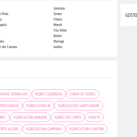
Sorocaba
Campo Grande
o Preto
Santos
Indaiatuba
GOSTO
za
Vitória
Londrina
ópolis
Niterói
Piracicaba
Vila Velha
Juiz de Fora
Belém
São Luis
dia
Maringá
São José do Rio
sé dos Campos
Jundiaí
João Pessoa
 ROSAS VERMELHAS
FLORES COLORIDAS
COROA DE FLORES
 PROCURADAS
FLORICULTURA RJ
FLORICULTURA SANTO ANDRÉ
ORES
FLORICULTURA BARUERI
FLORES DO CAMPO
VIOLETA
ORTO ALEGRE
FLORICULTURA CAMPINAS
FLORICULTURA CURITIBA