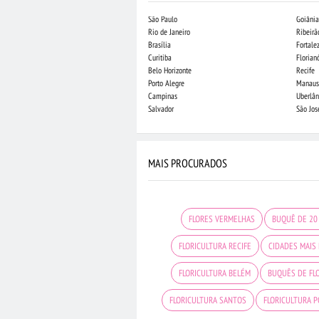
São Paulo
Goiânia
Rio de Janeiro
Ribeirã
Brasília
Fortale
Curitiba
Florian
Belo Horizonte
Recife
Porto Alegre
Manaus
Campinas
Uberlân
Salvador
São Jo
MAIS PROCURADOS
FLORES VERMELHAS
BUQUÊ DE 20
FLORICULTURA RECIFE
CIDADES MAIS
FLORICULTURA BELÉM
BUQUÊS DE FL
FLORICULTURA SANTOS
FLORICULTURA P