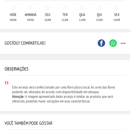
HOJE
AMANHÃ
SEG
TER
QUA
QUI
SEX
08/08
09/08
10/08
11/08
12/08
13/08
14/08
...
GOSTOU? COMPARTILHE!
OBSERVAÇÕES
Este arranjo será confeccionado por uma floricultura local. As cores das flores
poderão ser alteradas de acordo com disponibilidade em estoque.
Atenção:
A imagem apresentada deste arranjo é similar ao produto que será
oferecido, podendo haver variações em suas características.
VOCÊ TAMBÉM PODE GOSTAR