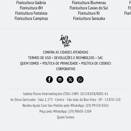
Floricultura Goiânia
Floricultura Blumenau
F
FLORES COLORIDAS
FLORICULTURA BARUERI
FLORICULTURA SANTO ANDRÉ
Floricultura BH
Floricultura Caxias do Sul
F
Floricultura Fortaleza
Floricultura RJ
Flor
CIDADES MAIS PROCURADAS
ORQUÍDEAS
FLORES DO CAMPO
Floricultura Campinas
Floricultura Sorocaba
FLORICULTURA SANTOS
BUQUÊ DE 12 ROSAS VERMELHAS
FLORICULTURA SÃO JOSÉ DOS CAMPOS
FLORICULTURA PORTO ALEGRE
FLORICULTURA GOIÂNIA
FLORES VERMELHAS
FLORICULTURA FORTALEZA
CONFIRA AS CIDADES ATENDIDAS
TERMOS DE USO
•
DEVOLUÇÕES E REEMBOLSOS
•
SAC
FLORICULTURA MANAUS
CESTA DE CAFÉ DA MANHÃ
FLORICULTURA SP
QUEM SOMOS
•
POLÍTICA DE PRIVACIDADE
•
POLÍTICA DE COOKIES
CORPORATIVO
LÍRIO
FLORICULTURA JUNDIAÍ
BUQUÊS DE FLORES
FLORICULTURA RECIFE
RAMALHETE DE FLORES
ARRANJO DE FLORES
Isabela Flores Intermediações LTDA | CNPJ: 10.158.838/0001-61
Av Dona Gertrudes - Sala 2, 273 - Centro - São João da Boa Vista - SP - 13.870-110
Receba Ajuda Com Seu Pedido pelo WhatsApp: (19) 99150-8261
Peça pelo WhatsApp: (19) 98605-1504
Quem Somos