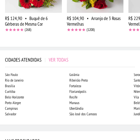
R$ 124,90
•
Buquê de 6
R$ 104,90
•
Arranjo de 3 Rosas
R$ 229
Gérberas de Mesma Cor
Vermelhas
Vermel
(268)
(1208)
CIDADES ATENDIDAS
|
VER TODAS
São Paulo
Goiânia
Soro
Rio de Janeiro
Ribeirão Preto
Sant
Brasília
Fortaleza
Vitór
Curitiba
Florianópolis
Niter
Belo Horizonte
Recife
Vila
Porto Alegre
Manaus
Bel
Campinas
Uberlândia
Mari
Salvador
São José dos Campos
Jund