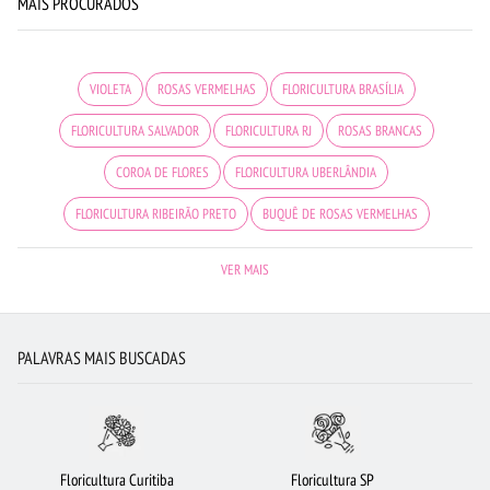
MAIS PROCURADOS
VIOLETA
ROSAS VERMELHAS
FLORICULTURA BRASÍLIA
FLORICULTURA SALVADOR
FLORICULTURA RJ
ROSAS BRANCAS
COROA DE FLORES
FLORICULTURA UBERLÂNDIA
FLORICULTURA RIBEIRÃO PRETO
BUQUÊ DE ROSAS VERMELHAS
FLORICULTURA CURITIBA
ROSAS
URSO DE PELÚCIA
ROSAS AMARELAS
VER MAIS
FLORICULTURA GUARULHOS
FLORICULTURA BH
FLORICULTURA NITERÓI
FLORICULTURA BELÉM
FLORES BRANCAS
CESTA DE FRUTAS
PALAVRAS MAIS BUSCADAS
FLORICULTURA OSASCO
FLORICULTURA SÃO BERNARDO DO CAMPO
FLORES
FLORICULTURA JOÃO PESSOA
MAIS BUSCADOS
FLORICULTURA CAMPINAS
CESTA DE CHOCOLATE
BUQUÊ DE 20 ROSAS VERMELHAS
Floricultura Curitiba
Floricultura SP