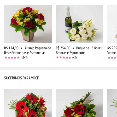
R$ 124,90
•
Arranjo Pequeno de
R$ 254,90
•
Buquê de 15 Rosas
R$ 299
Rosas Vermelhas e Astromélias
Brancas e Espumante
Vermel
(1348)
(42)
SUGERIMOS PARA VOCÊ