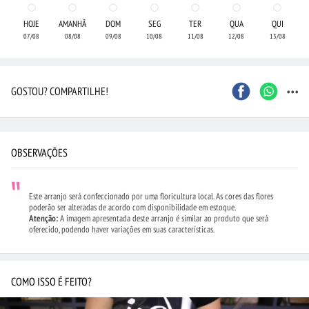
HOJE
AMANHÃ
DOM
SEG
TER
QUA
QUI
07/08
08/08
09/08
10/08
11/08
12/08
13/08
...
GOSTOU? COMPARTILHE!
OBSERVAÇÕES
Este arranjo será confeccionado por uma floricultura local. As cores das flores
poderão ser alteradas de acordo com disponibilidade em estoque.
Atenção:
A imagem apresentada deste arranjo é similar ao produto que será
oferecido, podendo haver variações em suas características.
COMO ISSO É FEITO?