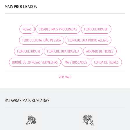
MAIS PROCURADOS
ROSAS
CIDADES MAIS PROCURADAS
FLORICULTURA BH
FLORICULTURA JOÃO PESSOA
FLORICULTURA PORTO ALEGRE
FLORICULTURA RJ
FLORICULTURA BRASÍLIA
ARRANJO DE FLORES
BUQUÊ DE 20 ROSAS VERMELHAS
MAIS BUSCADOS
COROA DE FLORES
RAMALHETE DE FLORES
ORQUÍDEAS
FLORICULTURA MANAUS
VER MAIS
FLORICULTURA BELÉM
ROSAS AMARELAS
FLORICULTURA CAMPINAS
VIOLETA
FLORICULTURA SANTOS
FLORICULTURA SÃO JOSÉ DOS CAMPOS
PALAVRAS MAIS BUSCADAS
FLORICULTURA GOIÂNIA
ROSAS VERMELHAS
FLORICULTURA JUNDIAÍ
FLORICULTURA SP
FLORICULTURA UBERLÂNDIA
FLORICULTURA CURITIBA
FLORES BRANCAS
CESTA DE CAFÉ DA MANHÃ