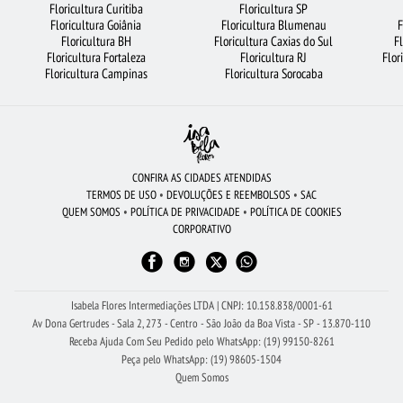
Floricultura Curitiba
Floricultura SP
Floricultura Goiânia
Floricultura Blumenau
F
FLORICULTURA RIBEIRÃO PRETO
FLORICULTURA OSASCO
Floricultura BH
Floricultura Caxias do Sul
F
Floricultura Fortaleza
Floricultura RJ
Flor
FLORICULTURA BARUERI
FLORES VERMELHAS
CESTA DE CHOCOLATE
Floricultura Campinas
Floricultura Sorocaba
FLORICULTURA SANTO ANDRÉ
FLORICULTURA GUARULHOS
LÍRIO
BUQUÊ DE ROSAS VERMELHAS
CESTA DE FRUTAS
FLORES
FLORICULTURA NITERÓI
FLORICULTURA FORTALEZA
CONFIRA AS CIDADES ATENDIDAS
TERMOS DE USO
•
DEVOLUÇÕES E REEMBOLSOS
•
SAC
FLORICULTURA SÃO BERNARDO DO CAMPO
ROSAS BRANCAS
QUEM SOMOS
•
POLÍTICA DE PRIVACIDADE
•
POLÍTICA DE COOKIES
CORPORATIVO
BUQUÊS DE FLORES
FLORES DO CAMPO
FLORES COLORIDAS
FLORICULTURA RECIFE
BUQUÊ DE 12 ROSAS VERMELHAS
FLORICULTURA SALVADOR
URSO DE PELÚCIA
Isabela Flores Intermediações LTDA | CNPJ: 10.158.838/0001-61
Av Dona Gertrudes - Sala 2, 273 - Centro - São João da Boa Vista - SP - 13.870-110
Receba Ajuda Com Seu Pedido pelo WhatsApp: (19) 99150-8261
Peça pelo WhatsApp: (19) 98605-1504
Quem Somos