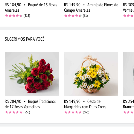
R$ 184,90
•
Buquê de 15 Rosas
R$ 149,90
•
Arranjo de Flores do
R$ 309
Amarelas
Campo Amarelas
Vermel
(212)
(31)
SUGERIMOS PARA VOCÊ
R$ 204,90
•
Buquê Tradicional
R$ 149,90
•
Cesta de
R$ 254
de 17 Rosas Vermelhas
Margaridas com Duas Cores
Branca
(556)
(366)