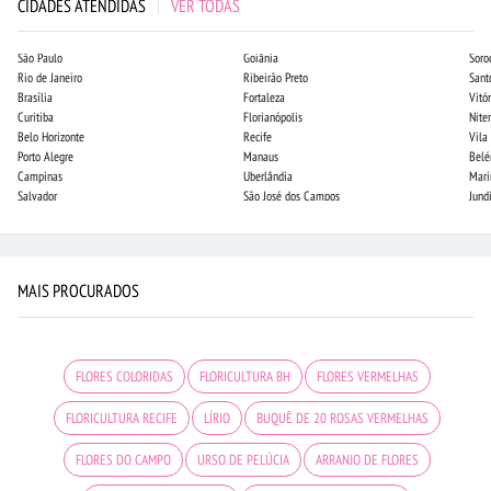
CIDADES ATENDIDAS
|
VER TODAS
São Paulo
Goiânia
Soro
Rio de Janeiro
Ribeirão Preto
Sant
Brasília
Fortaleza
Vitór
Curitiba
Florianópolis
Niter
Belo Horizonte
Recife
Vila
Porto Alegre
Manaus
Bel
Campinas
Uberlândia
Mari
Salvador
São José dos Campos
Jund
MAIS PROCURADOS
FLORES COLORIDAS
FLORICULTURA BH
FLORES VERMELHAS
FLORICULTURA RECIFE
LÍRIO
BUQUÊ DE 20 ROSAS VERMELHAS
FLORES DO CAMPO
URSO DE PELÚCIA
ARRANJO DE FLORES