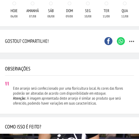
HOJE
AMANHÃ
SÁB
DOM
SEG
TER
QUA
06/08
07/08
08/08
09/08
10/08
11/08
12/08
...
GOSTOU? COMPARTILHE!
OBSERVAÇÕES
Este arranjo será confeccionado por uma floricultura local. As cores das flores
poderão ser alteradas de acordo com disponibilidade em estoque.
Atenção:
A imagem apresentada deste arranjo é similar ao produto que será
oferecido, podendo haver variações em suas características.
COMO ISSO É FEITO?