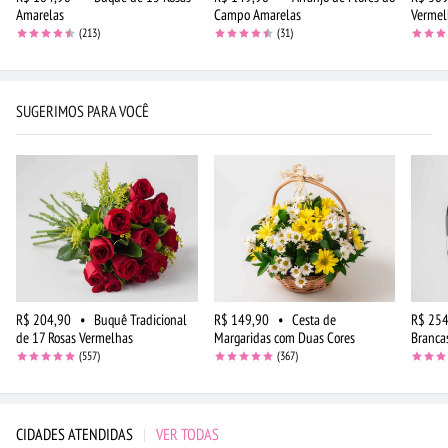
Amarelas
Campo Amarelas
Vermel
(213)
(31)
SUGERIMOS PARA VOCÊ
R$ 204,90
•
Buquê Tradicional
R$ 149,90
•
Cesta de
R$ 254
de 17 Rosas Vermelhas
Margaridas com Duas Cores
Branca
(557)
(367)
CIDADES ATENDIDAS
|
VER TODAS