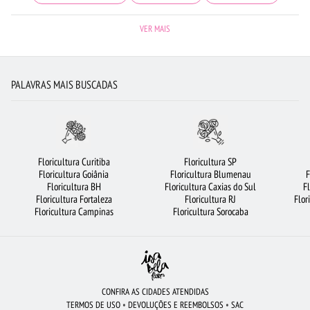
CESTA DE CHOCOLATE
FLORES VERMELHAS
FLORICULTURA GUARULHOS
VER MAIS
BUQUÊS DE FLORES
FLORICULTURA GOIÂNIA
ROSAS
CESTA DE CAFÉ DA MANHÃ
ARRANJO DE FLORES
PALAVRAS MAIS BUSCADAS
FLORICULTURA JOÃO PESSOA
ROSAS VERMELHAS
FLORICULTURA RIBEIRÃO PRETO
FLORICULTURA SÃO BERNARDO DO CAMPO
FLORES
LÍRIO
FLORICULTURA CURITIBA
FLORICULTURA RJ
Floricultura Curitiba
Floricultura SP
Floricultura Goiânia
Floricultura Blumenau
F
FLORICULTURA CAMPINAS
FLORICULTURA NITERÓI
FLORICULTURA BH
Floricultura BH
Floricultura Caxias do Sul
F
Floricultura Fortaleza
Floricultura RJ
Flor
FLORICULTURA JUNDIAÍ
VIOLETA
FLORICULTURA SP
Floricultura Campinas
Floricultura Sorocaba
FLORICULTURA MANAUS
FLORICULTURA UBERLÂNDIA
FLORICULTURA BRASÍLIA
FLORICULTURA OSASCO
COROA DE FLORES
CIDADES MAIS PROCURADAS
FLORES COLORIDAS
ROSAS AMARELAS
CONFIRA AS CIDADES ATENDIDAS
TERMOS DE USO
•
DEVOLUÇÕES E REEMBOLSOS
•
SAC
BUQUÊ DE ROSAS VERMELHAS
FLORICULTURA FORTALEZA
ORQUÍDEAS