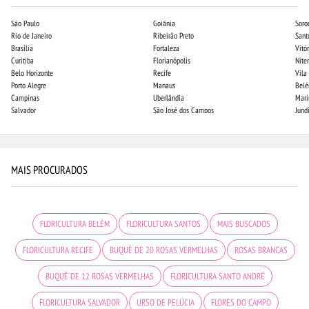
São Paulo
Goiânia
Soro
Rio de Janeiro
Ribeirão Preto
Sant
Brasília
Fortaleza
Vitór
Curitiba
Florianópolis
Niter
Belo Horizonte
Recife
Vila
Porto Alegre
Manaus
Bel
Campinas
Uberlândia
Mari
Salvador
São José dos Campos
Jund
MAIS PROCURADOS
FLORICULTURA BELÉM
FLORICULTURA SANTOS
MAIS BUSCADOS
FLORICULTURA RECIFE
BUQUÊ DE 20 ROSAS VERMELHAS
ROSAS BRANCAS
BUQUÊ DE 12 ROSAS VERMELHAS
FLORICULTURA SANTO ANDRÉ
FLORICULTURA SALVADOR
URSO DE PELÚCIA
FLORES DO CAMPO