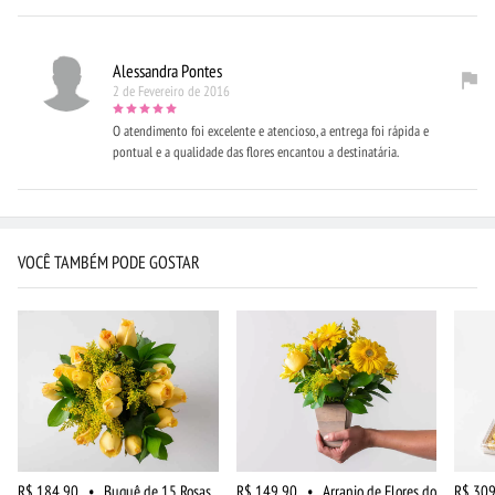
Alessandra Pontes
2 de Fevereiro de 2016
O atendimento foi excelente e atencioso, a entrega foi rápida e
pontual e a qualidade das flores encantou a destinatária.
VOCÊ TAMBÉM PODE GOSTAR
R$ 184,90
•
Buquê de 15 Rosas
R$ 149,90
•
Arranjo de Flores do
R$ 309