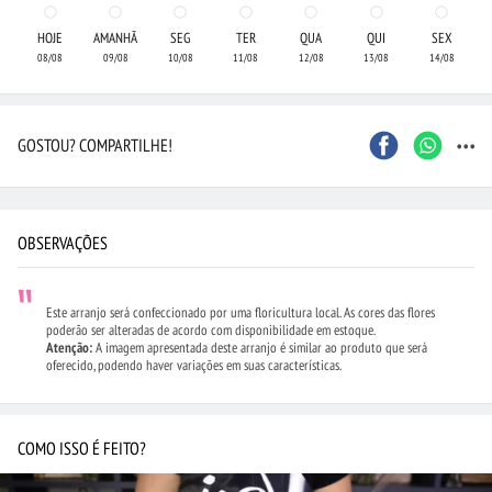
HOJE
AMANHÃ
SEG
TER
QUA
QUI
SEX
08/08
09/08
10/08
11/08
12/08
13/08
14/08
...
GOSTOU? COMPARTILHE!
OBSERVAÇÕES
Este arranjo será confeccionado por uma floricultura local. As cores das flores
poderão ser alteradas de acordo com disponibilidade em estoque.
Atenção:
A imagem apresentada deste arranjo é similar ao produto que será
oferecido, podendo haver variações em suas características.
COMO ISSO É FEITO?