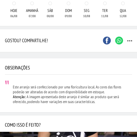
HOJE
AMANHÃ
SÁB
DOM
SEG
TER
QUA
06/08
07/08
08/08
09/08
10/08
11/08
12/08
...
GOSTOU? COMPARTILHE!
OBSERVAÇÕES
Este arranjo será confeccionado por uma floricultura local. As cores das flores
poderão ser alteradas de acordo com disponibilidade em estoque.
Atenção:
A imagem apresentada deste arranjo é similar ao produto que será
oferecido, podendo haver variações em suas características.
COMO ISSO É FEITO?