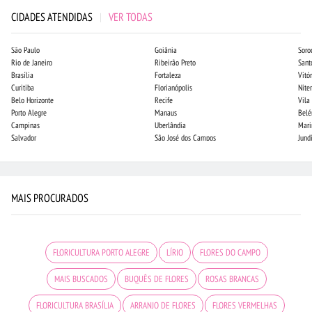
CIDADES ATENDIDAS
|
VER TODAS
São Paulo
Goiânia
Soro
Rio de Janeiro
Ribeirão Preto
Sant
Brasília
Fortaleza
Vitór
Curitiba
Florianópolis
Niter
Belo Horizonte
Recife
Vila
Porto Alegre
Manaus
Bel
Campinas
Uberlândia
Mari
Salvador
São José dos Campos
Jund
MAIS PROCURADOS
FLORICULTURA PORTO ALEGRE
LÍRIO
FLORES DO CAMPO
MAIS BUSCADOS
BUQUÊS DE FLORES
ROSAS BRANCAS
FLORICULTURA BRASÍLIA
ARRANJO DE FLORES
FLORES VERMELHAS