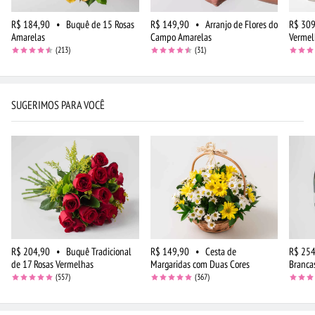
R$ 184,90
•
Buquê de 15 Rosas
R$ 149,90
•
Arranjo de Flores do
R$ 309
Amarelas
Campo Amarelas
Vermel
(213)
(31)
SUGERIMOS PARA VOCÊ
R$ 204,90
•
Buquê Tradicional
R$ 149,90
•
Cesta de
R$ 254
de 17 Rosas Vermelhas
Margaridas com Duas Cores
Branca
(557)
(367)