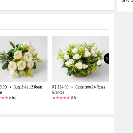
GOSTO
9,90
•
Buquê de 12 Rosas
R$ 254,90
•
Cesta com 24 Rosas
R$ 184,90
as
Brancas
Campo Bran
(446)
(92)