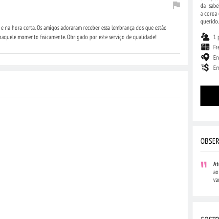
da Isabe
a coroa 
querido.
 e na hora certa. Os amigos adoraram receber essa lembrança dos que estão
1 
 naquele momento fisicamente. Obrigado por este serviço de qualidade!
Fr
En
Em
OBSER
At
ao
va