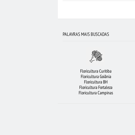
FLORICULTURA FORTALEZA
FLORICULTU
FLORICULTURA MANAUS
FLORICULTU
BUQUÊ DE 20 ROSAS VERMELHAS
F
PALAVRAS MAIS BUSCADAS
FLORICULTURA CAMPINAS
ROSAS
F
CESTA DE CHOCOLATE
ROSAS AMARELAS
FLORICULTURA SÃO JOSÉ DOS CAMPO
Floricultura Curitiba
COROA DE FLORES
CIDADES MAIS PROCUR
Floricultura Goiânia
Floricultura BH
VIOLETA
FLORICULTURA O
Floricultura Fortaleza
Floricultura Campinas