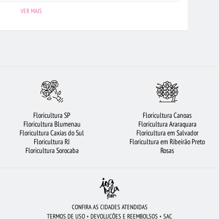
RA JUNDIAÍ
FLORICULTURA PORTO ALEGRE
ARRANJO DE FLORES
VER MAIS
RA BARUERI
RAMALHETE DE FLORES
FLORICULTURA SALVADOR
LORICULTURA CURITIBA
URSO DE PELÚCIA
FLORES BRANCAS
LORES DO CAMPO
FLORICULTURA JOÃO PESSOA
FLORES
LÍRIO
FLORICULTURA BH
FLORICULTURA SP
FLORICULTURA SANTOS
S
FLORICULTURA UBERLÂNDIA
FLORICULTURA GUARULHOS
Floricultura SP
Floricultura Canoas
ADAS
MAIS BUSCADOS
FLORICULTURA RJ
FLORICULTURA RECIFE
Floricultura Blumenau
Floricultura Araraquara
Floricultura Caxias do Sul
Floricultura em Salvador
SASCO
FLORES COLORIDAS
FLORICULTURA BRASÍLIA
Floricultura RJ
Floricultura em Ribeirão Preto
Floricultura Sorocaba
Rosas
CONFIRA AS CIDADES ATENDIDAS
TERMOS DE USO
•
DEVOLUÇÕES E REEMBOLSOS
•
SAC