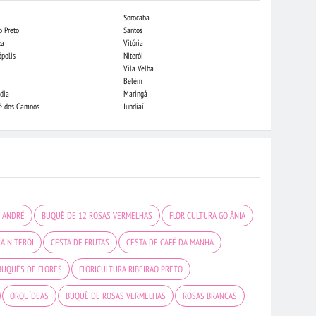
Sorocaba
Campo Grande
o Preto
Santos
Indaiatuba
za
Vitória
Londrina
ópolis
Niterói
Piracicaba
Vila Velha
Juiz de Fora
Belém
São Luis
dia
Maringá
São José do Rio
sé dos Campos
Jundiaí
João Pessoa
O ANDRÉ
BUQUÊ DE 12 ROSAS VERMELHAS
FLORICULTURA GOIÂNIA
A NITERÓI
CESTA DE FRUTAS
CESTA DE CAFÉ DA MANHÃ
BUQUÊS DE FLORES
FLORICULTURA RIBEIRÃO PRETO
ORQUÍDEAS
BUQUÊ DE ROSAS VERMELHAS
ROSAS BRANCAS