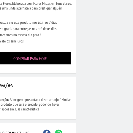
la Flores. Elaborada com Flores Mistas em tons claros,
é uma linda alternativa para prestigiar alguém
pessoa viu este produto nos últimos 7 dias
ete grátis para entregas nos próximos dias
tregamos no mesmo dia para !
 até 3x sem juros
COMPRAR PARA HOJE
VAÇÕES
enção:
A imagem apresentada deste arranjo é similar
 produto que será oferecido, podendo haver
riações em suas característica
...