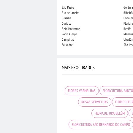
São Paulo
Goiânia
Rio de Janeiro
Ribeirã
Brasília
Fortale
Curitiba
Florian
Belo Horizonte
Recife
Porto Alegre
Manaus
Campinas
Uberlân
Salvador
São Jo
MAIS PROCURADOS
FLORES VERMELHAS
FLORICULTURA SANT
ROSAS VERMELHAS
FLORICULTUR
FLORICULTURA BELÉM
FLORICULTURA SÃO BERNARDO DO CAMPO