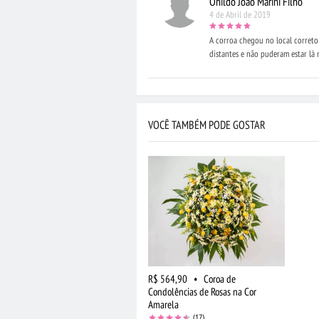
Onildo João Marini Filho
4 de Abril de 2019
A corroa chegou no local correto
distantes e não puderam estar lá
VOCÊ TAMBÉM PODE GOSTAR
R$ 564,90
•
Coroa de
Condolências de Rosas na Cor
Amarela
(17)