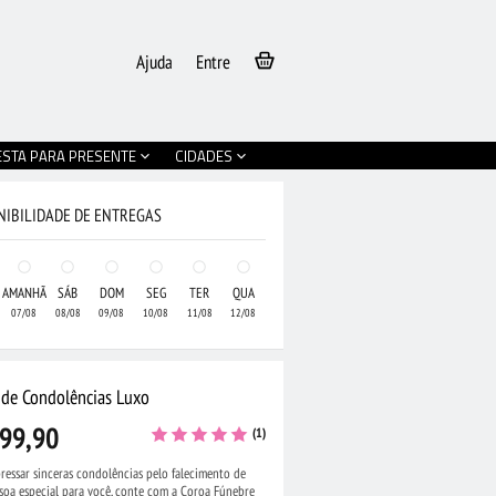
Ajuda
Entre
ESTA PARA PRESENTE
CIDADES
NIBILIDADE DE ENTREGAS
AMANHÃ
SÁB
DOM
SEG
TER
QUA
07/08
08/08
09/08
10/08
11/08
12/08
 de Condolências Luxo
99,90
(1)
ressar sinceras condolências pelo falecimento de
soa especial para você, conte com a Coroa Fúnebre