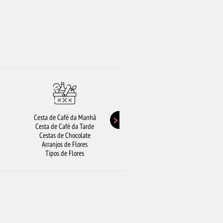
Cesta de Café da Manhã
Buquê de Girassol
Cesta de Café da Tarde
Presentes de Aniversário
Cestas de Chocolate
Buquê de Rosas Vermelhas
Arranjos de Flores
Rosas Amarelas
Tipos de Flores
Lírios