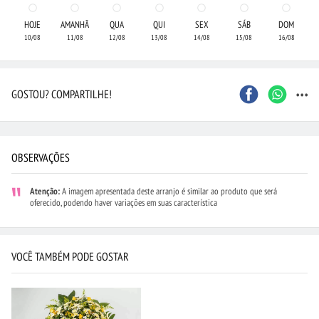
HOJE
AMANHÃ
QUA
QUI
SEX
SÁB
DOM
10/08
11/08
12/08
13/08
14/08
15/08
16/08
...
GOSTOU? COMPARTILHE!
OBSERVAÇÕES
Atenção:
A imagem apresentada deste arranjo é similar ao produto que será
oferecido, podendo haver variações em suas característica
VOCÊ TAMBÉM PODE GOSTAR