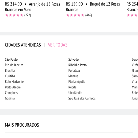
R$ 214,90
•
Arranjo de 15 Rosas
R$ 159,90
•
Buquê de 12 Rosas
R$ 254
Brancas em Vaso
Brancas
Branca
(222)
(446)
CIDADES ATENDIDAS
|
VER TODAS
São Paulo
Salvador
Soro
Rio de Janeiro
Ribeirão Preto
Vitór
Brasília
Fortaleza
Niter
Curitiba
Manaus
Sant
Belo Horizonte
Florianópolis
Vila
Porto Alegre
Recife
Mari
Campinas
Uberlândia
Bel
Goiânia
São José dos Campos
Jund
MAIS PROCURADOS