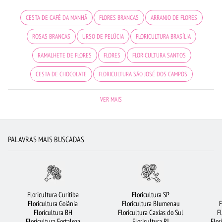
CESTA DE CAFÉ DA MANHÃ
FLORES BRANCAS
ARRANJO DE FLORES
ROSAS BRANCAS
URSO DE PELÚCIA
FLORICULTURA BRASÍLIA
RAMALHETE DE FLORES
FLORES
FLORICULTURA SANTOS
CESTA DE CHOCOLATE
FLORICULTURA SÃO JOSÉ DOS CAMPOS
FLORICULTURA CAMPINAS
LÍRIO
BUQUÊ DE 20 ROSAS VERMELHAS
VER MAIS
ORQUÍDEAS
FLORICULTURA GOIÂNIA
FLORICULTURA JOÃO PESSOA
FLORICULTURA CURITIBA
FLORICULTURA NITERÓI
BUQUÊS DE FLORES
PALAVRAS MAIS BUSCADAS
FLORICULTURA RJ
FLORICULTURA JUNDIAÍ
CIDADES MAIS PROCURADAS
FLORICULTURA SALVADOR
FLORICULTURA BELÉM
BUQUÊ DE ROSAS VERMELHAS
VIOLETA
FLORICULTURA FORTALEZA
Floricultura Curitiba
Floricultura SP
Floricultura Goiânia
Floricultura Blumenau
F
MAIS BUSCADOS
FLORICULTURA PORTO ALEGRE
Floricultura BH
Floricultura Caxias do Sul
F
Floricultura Fortaleza
Floricultura RJ
Flor