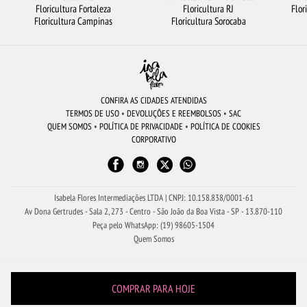
Floricultura Fortaleza
Floricultura RJ
Flor
FLORICULTURA JUNDIAÍ
FLORICULTURA BRASÍLIA
Floricultura Campinas
Floricultura Sorocaba
BUQUÊ DE 20 ROSAS VERMELHAS
CESTA DE CHOCOLATE
URSO DE PELÚCIA
FLORES DO CAMPO
FLORES VERMELHAS
CIDADES MAIS PROCURADAS
BUQUÊS DE FLORES
FLORICULTURA JOÃO PESSOA
MAIS BUSCADOS
CONFIRA AS CIDADES ATENDIDAS
TERMOS DE USO
•
DEVOLUÇÕES E REEMBOLSOS
•
SAC
BUQUÊ DE ROSAS VERMELHAS
FLORICULTURA GUARULHOS
QUEM SOMOS
•
POLÍTICA DE PRIVACIDADE
•
POLÍTICA DE COOKIES
CORPORATIVO
FLORICULTURA SANTO ANDRÉ
FLORICULTURA BARUERI
FLORES BRANCAS
ARRANJO DE FLORES
FLORICULTURA SÃO BERNARDO DO CAMPO
Isabela Flores Intermediações LTDA | CNPJ: 10.158.838/0001-61
Av Dona Gertrudes - Sala 2, 273 - Centro - São João da Boa Vista - SP - 13.870-110
Peça pelo WhatsApp: (19) 98605-1504
Quem Somos
COMPRAR PARA HOJE