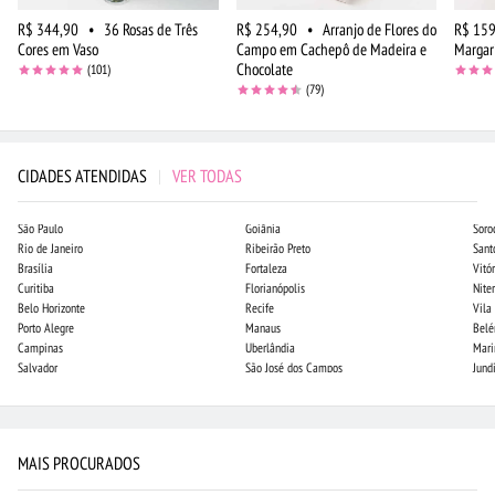
R$ 344,90
•
36 Rosas de Três
R$ 254,90
•
Arranjo de Flores do
R$ 159
Cores em Vaso
Campo em Cachepô de Madeira e
Margar
Chocolate
(101)
(79)
CIDADES ATENDIDAS
|
VER TODAS
São Paulo
Goiânia
Soro
Rio de Janeiro
Ribeirão Preto
Sant
Brasília
Fortaleza
Vitór
Curitiba
Florianópolis
Niter
Belo Horizonte
Recife
Vila
Porto Alegre
Manaus
Bel
Campinas
Uberlândia
Mari
Salvador
São José dos Campos
Jund
MAIS PROCURADOS