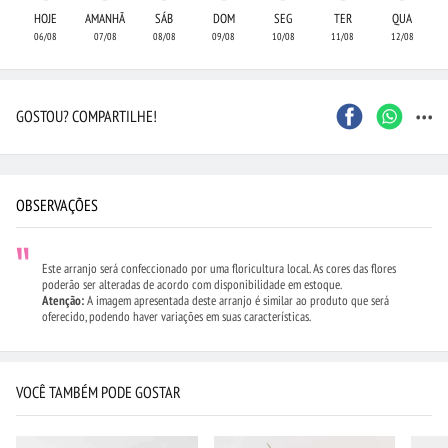
HOJE
AMANHÃ
SÁB
DOM
SEG
TER
QUA
06/08
07/08
08/08
09/08
10/08
11/08
12/08
...
GOSTOU? COMPARTILHE!
OBSERVAÇÕES
Este arranjo será confeccionado por uma floricultura local. As cores das flores
poderão ser alteradas de acordo com disponibilidade em estoque.
Atenção:
A imagem apresentada deste arranjo é similar ao produto que será
oferecido, podendo haver variações em suas características.
VOCÊ TAMBÉM PODE GOSTAR