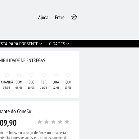
Ajuda
Entre
ESTA PARA PRESENTE
CIDADES
NIBILIDADE DE ENTREGAS
AMANHÃ
DOM
SEG
TER
QUA
QUI
08/08
09/08
10/08
11/08
12/08
13/08
ante do ConeSul
09,90
m um belíssimo arranjo de flores ou uma cesta de
erência, é possível acrescentar um espumante do