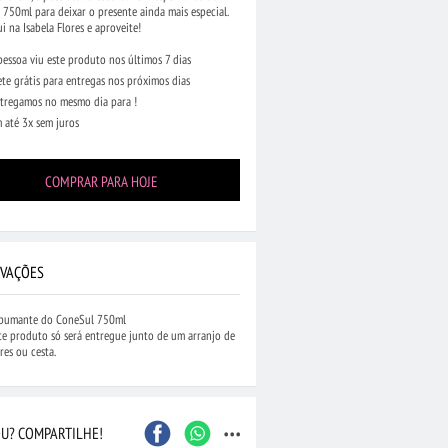
750ml para deixar o presente ainda mais especial.
i na Isabela Flores e aproveite!
pessoa viu este produto nos últimos 7 dias
ete grátis para entregas nos próximos dias
tregamos no mesmo dia para !
 até 3x sem juros
Caxias do Sul
São Bernardo do Camp
Contagem
Maceió
COMPRAR PARA HOJE
Joinville
Santo André
Barueri
Cascavel
Osasco
Itajaí
Nova Iguaçu
Taubaté
 Preto
Bauru
Aracaju
VAÇÕES
Marília
Macaé
pumante do ConeSul 750ml
te produto só será entregue junto de um arranjo de
ores ou cesta.
...
U? COMPARTILHE!