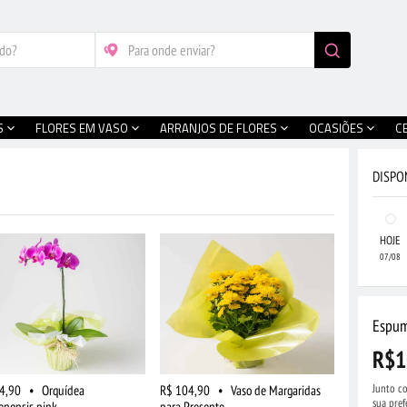
S
FLORES EM VASO
ARRANJOS DE FLORES
OCASIÕES
C
DISPO
HOJE
07/08
Espum
R$1
Junto co
4,90
•
Orquídea
R$ 104,90
•
Vaso de Margaridas
sua pref
enopsis pink
para Presente