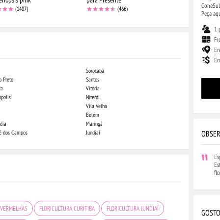
ConeSul 
(1407)
(466)
Peça aqu
1 
Fr
En
Em
Sorocaba
Campo Grande
o Preto
Santos
Indaiatuba
za
Vitória
Londrina
ópolis
Niterói
Piracicaba
Vila Velha
Juiz de Fora
Belém
São Luis
dia
Maringá
São José do Rio
OBSER
sé dos Campos
Jundiaí
João Pessoa
Es
Es
fl
 VERMELHAS
FLORICULTURA CURITIBA
FLORICULTURA JUNDIAÍ
GOSTO