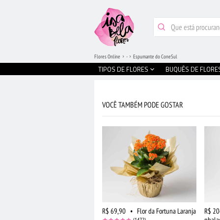
Flores Online
-
Espumante do ConeSul
TIPOS DE FLORES
BUQUÊS DE FLORE
VOCÊ TAMBÉM PODE GOSTAR
R$ 69,90
•
Flor da Fortuna Laranja
R$ 20
phala
(1472)