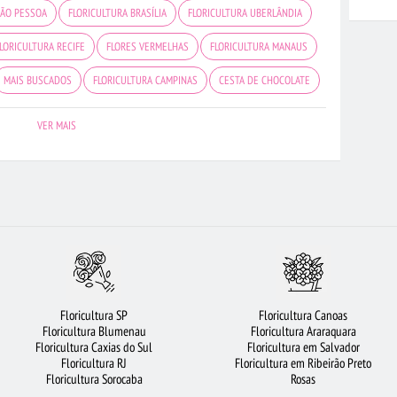
OÃO PESSOA
FLORICULTURA BRASÍLIA
FLORICULTURA UBERLÂNDIA
LORICULTURA RECIFE
FLORES VERMELHAS
FLORICULTURA MANAUS
MAIS BUSCADOS
FLORICULTURA CAMPINAS
CESTA DE CHOCOLATE
S
FLORICULTURA GUARULHOS
FLORICULTURA SÃO JOSÉ DOS CAMPOS
VER MAIS
RICULTURA RIBEIRÃO PRETO
FLORES DO CAMPO
ROSAS BRANCAS
DE FLORES
ROSAS VERMELHAS
FLORICULTURA SP
LORICULTURA SALVADOR
FLORES BRANCAS
URSO DE PELÚCIA
LTURA BELÉM
FLORICULTURA BARUERI
FLORICULTURA OSASCO
O
FLORICULTURA FORTALEZA
LÍRIO
FLORICULTURA SANTOS
Floricultura SP
Floricultura Canoas
 ROSAS VERMELHAS
FLORICULTURA SANTO ANDRÉ
FLORES
Floricultura Blumenau
Floricultura Araraquara
Floricultura Caxias do Sul
Floricultura em Salvador
FLORICULTURA GOIÂNIA
FLORICULTURA RJ
Floricultura RJ
Floricultura em Ribeirão Preto
Floricultura Sorocaba
Rosas