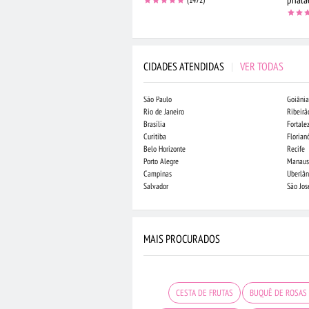
CIDADES ATENDIDAS
|
VER TODAS
São Paulo
Goiânia
Rio de Janeiro
Ribeirã
Brasília
Fortale
Curitiba
Florian
Belo Horizonte
Recife
Porto Alegre
Manaus
Campinas
Uberlân
Salvador
São Jo
MAIS PROCURADOS
CESTA DE FRUTAS
BUQUÊ DE ROSAS