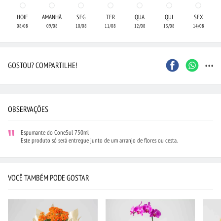
HOJE
AMANHÃ
SEG
TER
QUA
QUI
SEX
08/08
09/08
10/08
11/08
12/08
13/08
14/08
...
GOSTOU? COMPARTILHE!
OBSERVAÇÕES
Espumante do ConeSul 750ml
Este produto só será entregue junto de um arranjo de flores ou cesta.
VOCÊ TAMBÉM PODE GOSTAR