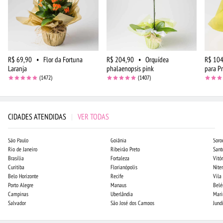
R$ 69,90
•
Flor da Fortuna
R$ 204,90
•
Orquídea
R$ 104
Laranja
phalaenopsis pink
para P
(1472)
(1407)
CIDADES ATENDIDAS
|
VER TODAS
São Paulo
Goiânia
Soro
Rio de Janeiro
Ribeirão Preto
Sant
Brasília
Fortaleza
Vitór
Curitiba
Florianópolis
Niter
Belo Horizonte
Recife
Vila
Porto Alegre
Manaus
Bel
Campinas
Uberlândia
Mari
Salvador
São José dos Campos
Jund