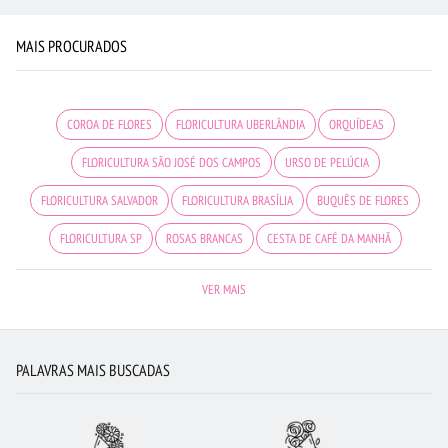
MAIS PROCURADOS
COROA DE FLORES
FLORICULTURA UBERLÂNDIA
ORQUÍDEAS
FLORICULTURA SÃO JOSÉ DOS CAMPOS
URSO DE PELÚCIA
FLORICULTURA SALVADOR
FLORICULTURA BRASÍLIA
BUQUÊS DE FLORES
FLORICULTURA SP
ROSAS BRANCAS
CESTA DE CAFÉ DA MANHÃ
FLORICULTURA MANAUS
FLORICULTURA JOÃO PESSOA
VER MAIS
FLORICULTURA JUNDIAÍ
FLORICULTURA BH
FLORICULTURA GOIÂNIA
CESTA DE FRUTAS
CIDADES MAIS PROCURADAS
FLORICULTURA RECIFE
PALAVRAS MAIS BUSCADAS
FLORICULTURA RJ
FLORICULTURA CURITIBA
FLORICULTURA SANTOS
FLORICULTURA NITERÓI
FLORICULTURA PORTO ALEGRE
FLORES BRANCAS