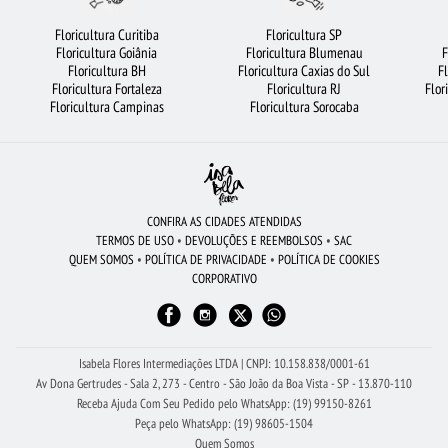
FLORICULTURA RIBEIRÃO PRETO
FLORICULTURA GUARULHOS
Floricultura Curitiba
Floricultura SP
Floricultura Goiânia
Floricultura Blumenau
F
CESTA DE CHOCOLATE
ROSAS AMARELAS
LÍRIO
FLORES VERMELHAS
Floricultura BH
Floricultura Caxias do Sul
F
Floricultura Fortaleza
Floricultura RJ
Flor
MAIS BUSCADOS
VIOLETA
BUQUÊ DE ROSAS VERMELHAS
Floricultura Campinas
Floricultura Sorocaba
FLORES DO CAMPO
ARRANJO DE FLORES
FLORICULTURA FORTALEZA
FLORICULTURA OSASCO
RAMALHETE DE FLORES
FLORICULTURA BARUERI
FLORICULTURA CAMPINAS
FLORES COLORIDAS
FLORES
CONFIRA AS CIDADES ATENDIDAS
TERMOS DE USO
•
DEVOLUÇÕES E REEMBOLSOS
•
SAC
BUQUÊ DE 20 ROSAS VERMELHAS
ROSAS
ROSAS VERMELHAS
QUEM SOMOS
•
POLÍTICA DE PRIVACIDADE
•
POLÍTICA DE COOKIES
CORPORATIVO
FLORICULTURA SANTO ANDRÉ
FLORICULTURA BELÉM
FLORICULTURA SÃO BERNARDO DO CAMPO
BUQUÊ DE 12 ROSAS VERMELHAS
Isabela Flores Intermediações LTDA | CNPJ: 10.158.838/0001-61
Av Dona Gertrudes - Sala 2, 273 - Centro - São João da Boa Vista - SP - 13.870-110
Receba Ajuda Com Seu Pedido pelo WhatsApp: (19) 99150-8261
Peça pelo WhatsApp: (19) 98605-1504
Quem Somos