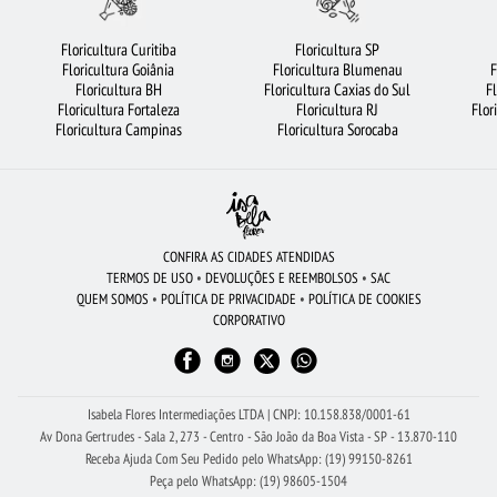
COROA DE FLORES
VIOLETA
URSO DE PELÚCIA
Floricultura Curitiba
Floricultura SP
Floricultura Goiânia
Floricultura Blumenau
F
FLORICULTURA RIBEIRÃO PRETO
MAIS BUSCADOS
FLORICULTURA SANTOS
Floricultura BH
Floricultura Caxias do Sul
F
Floricultura Fortaleza
Floricultura RJ
Flor
ROSAS BRANCAS
FLORICULTURA RJ
CESTA DE FRUTAS
Floricultura Campinas
Floricultura Sorocaba
FLORICULTURA CURITIBA
FLORICULTURA BH
BUQUÊS DE FLORES
FLORES DO CAMPO
FLORICULTURA SANTO ANDRÉ
FLORICULTURA SP
ORQUÍDEAS
FLORICULTURA SALVADOR
CONFIRA AS CIDADES ATENDIDAS
TERMOS DE USO
•
DEVOLUÇÕES E REEMBOLSOS
•
SAC
FLORICULTURA SÃO JOSÉ DOS CAMPOS
FLORICULTURA CAMPINAS
QUEM SOMOS
•
POLÍTICA DE PRIVACIDADE
•
POLÍTICA DE COOKIES
CORPORATIVO
FLORICULTURA MANAUS
BUQUÊ DE ROSAS VERMELHAS
FLORES
ROSAS
BUQUÊ DE 20 ROSAS VERMELHAS
FLORICULTURA BRASÍLIA
BUQUÊ DE 12 ROSAS VERMELHAS
Isabela Flores Intermediações LTDA | CNPJ: 10.158.838/0001-61
Av Dona Gertrudes - Sala 2, 273 - Centro - São João da Boa Vista - SP - 13.870-110
Receba Ajuda Com Seu Pedido pelo WhatsApp: (19) 99150-8261
Peça pelo WhatsApp: (19) 98605-1504