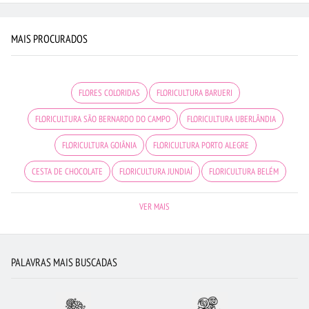
MAIS PROCURADOS
FLORES COLORIDAS
FLORICULTURA BARUERI
FLORICULTURA SÃO BERNARDO DO CAMPO
FLORICULTURA UBERLÂNDIA
FLORICULTURA GOIÂNIA
FLORICULTURA PORTO ALEGRE
CESTA DE CHOCOLATE
FLORICULTURA JUNDIAÍ
FLORICULTURA BELÉM
FLORICULTURA NITERÓI
LÍRIO
FLORICULTURA GUARULHOS
VER MAIS
CIDADES MAIS PROCURADAS
FLORICULTURA OSASCO
ROSAS VERMELHAS
FLORES BRANCAS
RAMALHETE DE FLORES
FLORICULTURA RECIFE
PALAVRAS MAIS BUSCADAS
ROSAS AMARELAS
FLORICULTURA JOÃO PESSOA
CESTA DE CAFÉ DA MANHÃ
ARRANJO DE FLORES
FLORES VERMELHAS
FLORICULTURA FORTALEZA