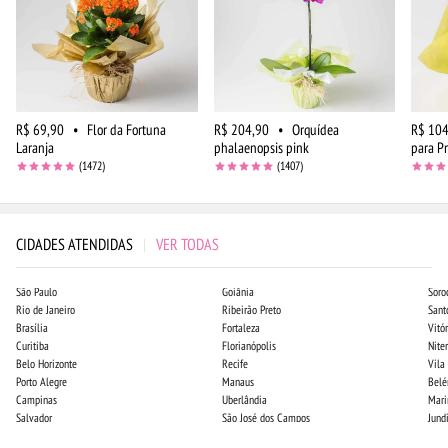
R$ 69,90
•
Flor da Fortuna
R$ 204,90
•
Orquídea
R$ 104
Laranja
phalaenopsis pink
para P
(1472)
(1407)
CIDADES ATENDIDAS
|
VER TODAS
São Paulo
Goiânia
Soro
Rio de Janeiro
Ribeirão Preto
Sant
Brasília
Fortaleza
Vitór
Curitiba
Florianópolis
Niter
Belo Horizonte
Recife
Vila
Porto Alegre
Manaus
Bel
Campinas
Uberlândia
Mari
Salvador
São José dos Campos
Jund