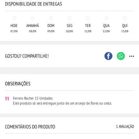
DISPONIBILIDADE DE ENTREGAS
HOJE
AMANHÃ
DOM
SEG
TER
QUA
QUI
07/08
08/08
09/08
10/08
11/08
12/08
13/08
...
GOSTOU? COMPARTILHE!
OBSERVAÇÕES
Ferrero Rocher 15 Unidades
Este produto só será entregue junto de um arranjo de flores ou cesta.
COMENTÁRIOS DO PRODUTO
1 AVALIAÇÃO