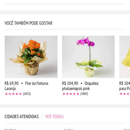
VOCÊ TAMBÉM PODE GOSTAR
R$ 69,90
•
Flor da Fortuna
R$ 204,90
•
Orquídea
R$ 104
Laranja
phalaenopsis pink
para P
(1472)
(1407)
CIDADES ATENDIDAS
|
VER TODAS