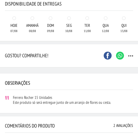
DISPONIBILIDADE DE ENTREGAS
HOJE
AMANHÃ
DOM
SEG
TER
QUA
QUI
07/08
08/08
09/08
10/08
11/08
12/08
13/08
...
GOSTOU? COMPARTILHE!
OBSERVAÇÕES
Ferrero Rocher 15 Unidades
Este produto só será entregue junto de um arranjo de flores ou cesta.
COMENTÁRIOS DO PRODUTO
2 AVALIAÇÕES