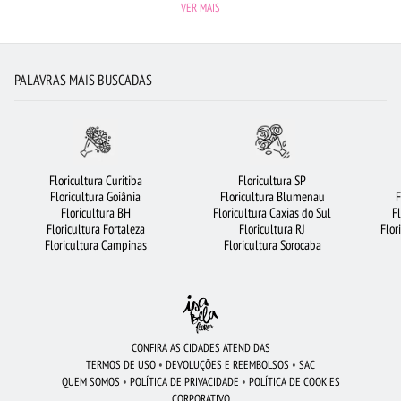
VER MAIS
BUQUÊ DE 12 ROSAS VERMELHAS
FLORICULTURA PORTO ALEGRE
FLORICULTURA SANTO ANDRÉ
CESTA DE CHOCOLATE
FLORICULTURA BELÉM
PALAVRAS MAIS BUSCADAS
FLORICULTURA RIBEIRÃO PRETO
FLORICULTURA SANTOS
ORQUÍDEAS
CESTA DE CAFÉ DA MANHÃ
VIOLETA
FLORICULTURA GOIÂNIA
FLORICULTURA GUARULHOS
FLORICULTURA CURITIBA
Floricultura Curitiba
Floricultura SP
Floricultura Goiânia
Floricultura Blumenau
F
FLORICULTURA SÃO BERNARDO DO CAMPO
FLORES DO CAMPO
Floricultura BH
Floricultura Caxias do Sul
F
Floricultura Fortaleza
Floricultura RJ
Flor
BUQUÊ DE 20 ROSAS VERMELHAS
FLORICULTURA SP
Floricultura Campinas
Floricultura Sorocaba
FLORICULTURA OSASCO
FLORES COLORIDAS
FLORES BRANCAS
FLORES
FLORICULTURA JOÃO PESSOA
FLORES VERMELHAS
ROSAS VERMELHAS
FLORICULTURA RJ
FLORICULTURA RECIFE
ROSAS
CONFIRA AS CIDADES ATENDIDAS
TERMOS DE USO
•
DEVOLUÇÕES E REEMBOLSOS
•
SAC
FLORICULTURA BARUERI
CESTA DE FRUTAS
ARRANJO DE FLORES
QUEM SOMOS
•
POLÍTICA DE PRIVACIDADE
•
POLÍTICA DE COOKIES
CORPORATIVO