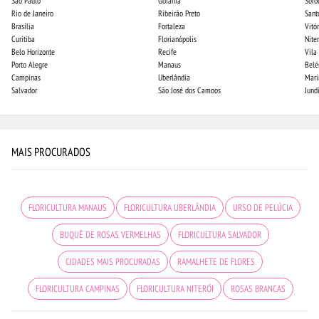
São Paulo
Goiânia
Soro
Rio de Janeiro
Ribeirão Preto
Sant
Brasília
Fortaleza
Vitór
Curitiba
Florianópolis
Niter
Belo Horizonte
Recife
Vila
Porto Alegre
Manaus
Bel
Campinas
Uberlândia
Mari
Salvador
São José dos Campos
Jund
MAIS PROCURADOS
FLORICULTURA MANAUS
FLORICULTURA UBERLÂNDIA
URSO DE PELÚCIA
BUQUÊ DE ROSAS VERMELHAS
FLORICULTURA SALVADOR
CIDADES MAIS PROCURADAS
RAMALHETE DE FLORES
FLORICULTURA CAMPINAS
FLORICULTURA NITERÓI
ROSAS BRANCAS
FLORICULTURA FORTALEZA
FLORICULTURA SÃO JOSÉ DOS CAMPOS