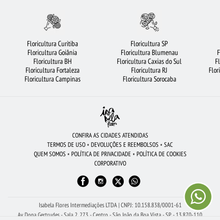
BUQUÊ DE ROSAS VERMELHAS
FLORICULTURA GOIÂNIA
FLORICULTURA MANAUS
ROSAS BRANCAS
FLORICULTURA RECIFE
Floricultura Curitiba
Floricultura SP
Floricultura Goiânia
Floricultura Blumenau
F
RAMALHETE DE FLORES
FLORICULTURA BRASÍLIA
FLORICULTURA CURITIBA
Floricultura BH
Floricultura Caxias do Sul
F
Floricultura Fortaleza
Floricultura RJ
Flor
CESTA DE CAFÉ DA MANHÃ
FLORICULTURA JOÃO PESSOA
Floricultura Campinas
Floricultura Sorocaba
FLORICULTURA BARUERI
FLORICULTURA SP
FLORES COLORIDAS
FLORES DO CAMPO
ROSAS
MAIS BUSCADOS
FLORICULTURA FORTALEZA
ROSAS VERMELHAS
FLORICULTURA SÃO BERNARDO DO CAMPO
CONFIRA AS CIDADES ATENDIDAS
TERMOS DE USO
•
DEVOLUÇÕES E REEMBOLSOS
•
SAC
BUQUÊ DE 20 ROSAS VERMELHAS
FLORICULTURA SÃO JOSÉ DOS CAMPOS
QUEM SOMOS
•
POLÍTICA DE PRIVACIDADE
•
POLÍTICA DE COOKIES
CORPORATIVO
FLORICULTURA OSASCO
FLORICULTURA SANTO ANDRÉ
FLORICULTURA RJ
CESTA DE FRUTAS
FLORES BRANCAS
CIDADES MAIS PROCURADAS
URSO DE PELÚCIA
BUQUÊS DE FLORES
Isabela Flores Intermediações LTDA | CNPJ: 10.158.838/0001-61
Av Dona Gertrudes - Sala 2, 273 - Centro - São João da Boa Vista - SP - 13.870-110