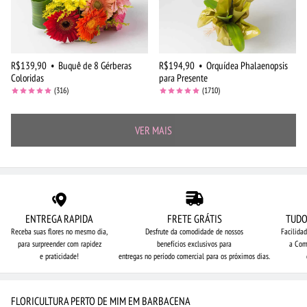
R$139,90
•
Buquê de 8 Gérberas
R$194,90
•
Orquídea Phalaenopsis
Coloridas
para Presente
(316)
(1710)
VER MAIS
ENTREGA RAPIDA
FRETE GRÁTIS
TUDO
Receba suas flores no mesmo dia,
Desfrute da comodidade de nossos
Facilida
para surpreender com rapidez
benefícios exclusivos para
a Com
e praticidade!
entregas no período comercial para os próximos dias.
FLORICULTURA PERTO DE MIM EM BARBACENA