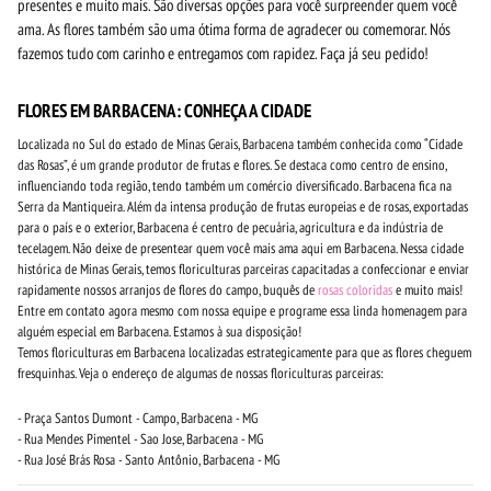
presentes e muito mais. São diversas opções para você surpreender quem você
ama. As flores também são uma ótima forma de agradecer ou comemorar. Nós
fazemos tudo com carinho e entregamos com rapidez. Faça já seu pedido!
FLORES EM BARBACENA: CONHEÇA A CIDADE
Localizada no Sul do estado de Minas Gerais, Barbacena também conhecida como “Cidade
das Rosas”, é um grande produtor de frutas e flores. Se destaca como centro de ensino,
influenciando toda região, tendo também um comércio diversificado. Barbacena fica na
Serra da Mantiqueira. Além da intensa produção de frutas europeias e de rosas, exportadas
para o país e o exterior, Barbacena é centro de pecuária, agricultura e da indústria de
tecelagem. Não deixe de presentear quem você mais ama aqui em Barbacena. Nessa cidade
histórica de Minas Gerais, temos floriculturas parceiras capacitadas a confeccionar e enviar
rapidamente nossos arranjos de flores do campo, buquês de
rosas coloridas
e muito mais!
Entre em contato agora mesmo com nossa equipe e programe essa linda homenagem para
alguém especial em Barbacena. Estamos à sua disposição!
Temos floriculturas em Barbacena localizadas estrategicamente para que as flores cheguem
fresquinhas. Veja o endereço de algumas de nossas floriculturas parceiras:
- Praça Santos Dumont - Campo, Barbacena - MG
- Rua Mendes Pimentel - Sao Jose, Barbacena - MG
- Rua José Brás Rosa - Santo Antônio, Barbacena - MG