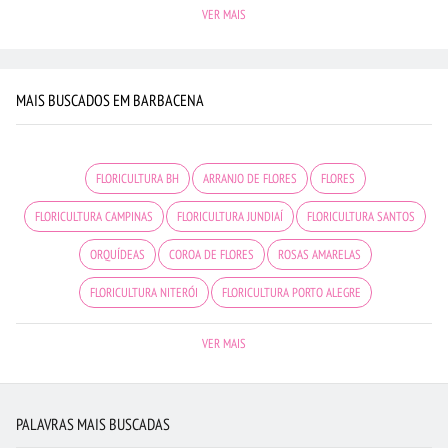
VER MAIS
MAIS BUSCADOS EM BARBACENA
FLORICULTURA BH
ARRANJO DE FLORES
FLORES
FLORICULTURA CAMPINAS
FLORICULTURA JUNDIAÍ
FLORICULTURA SANTOS
ORQUÍDEAS
COROA DE FLORES
ROSAS AMARELAS
FLORICULTURA NITERÓI
FLORICULTURA PORTO ALEGRE
CESTA DE CHOCOLATE
VIOLETA
FLORES VERMELHAS
VER MAIS
FLORICULTURA UBERLÂNDIA
LÍRIO
FLORICULTURA SALVADOR
BUQUÊ DE 12 ROSAS VERMELHAS
FLORICULTURA RIBEIRÃO PRETO
PALAVRAS MAIS BUSCADAS
FLORICULTURA GUARULHOS
FLORICULTURA BELÉM