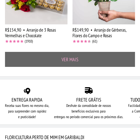
R$154,90
•
Arranjo de 3 Rosas
R$149,90
•
Arranjo de Gérberas,
Vermelhas e Chocolate
Flores do Campo e Rosas
(1910)
(61)
VER MAIS
ENTREGA RAPIDA
FRETE GRÁTIS
TUDO
Receba suas flores no mesmo dia,
Desfrute da comodidade de nossos
Facilida
para surpreender com rapidez
benefícios exclusivos para
a Com
e praticidade!
entregas no período comercial para os próximos dias.
FLORICULTURA PERTO DE MIM EM GARIBALDI