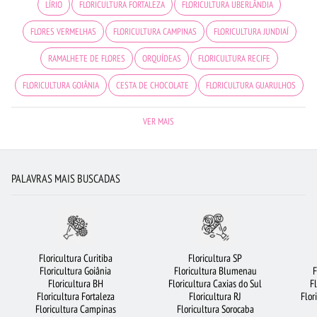
LÍRIO
FLORICULTURA FORTALEZA
FLORICULTURA UBERLÂNDIA
FLORES VERMELHAS
FLORICULTURA CAMPINAS
FLORICULTURA JUNDIAÍ
RAMALHETE DE FLORES
ORQUÍDEAS
FLORICULTURA RECIFE
FLORICULTURA GOIÂNIA
CESTA DE CHOCOLATE
FLORICULTURA GUARULHOS
FLORICULTURA SP
FLORICULTURA CURITIBA
FLORICULTURA MANAUS
VER MAIS
ARRANJO DE FLORES
CIDADES MAIS PROCURADAS
FLORES
FLORICULTURA SÃO JOSÉ DOS CAMPOS
ROSAS BRANCAS
PALAVRAS MAIS BUSCADAS
BUQUÊ DE 12 ROSAS VERMELHAS
FLORICULTURA RIBEIRÃO PRETO
FLORICULTURA BELÉM
ROSAS AMARELAS
FLORICULTURA SANTOS
FLORICULTURA OSASCO
FLORICULTURA SÃO BERNARDO DO CAMPO
VIOLETA
Floricultura Curitiba
Floricultura SP
Floricultura Goiânia
Floricultura Blumenau
F
FLORICULTURA RJ
URSO DE PELÚCIA
BUQUÊ DE ROSAS VERMELHAS
Floricultura BH
Floricultura Caxias do Sul
F
Floricultura Fortaleza
Floricultura RJ
Flor
FLORES BRANCAS
CESTA DE FRUTAS
COROA DE FLORES
Floricultura Campinas
Floricultura Sorocaba