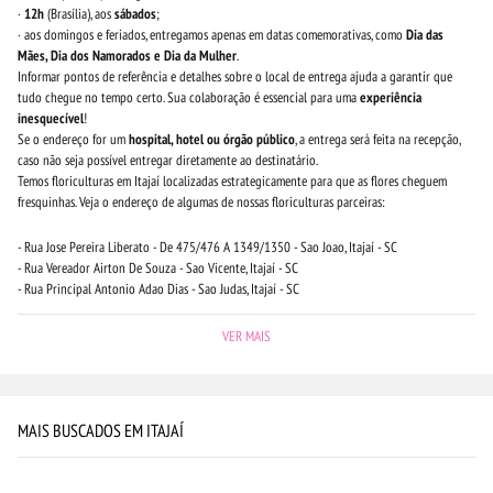
·
12h
(Brasília), aos
sábados
;
· aos domingos e feriados, entregamos apenas em datas comemorativas, como
Dia das
Mães, Dia dos Namorados e Dia da Mulher
.
Informar pontos de referência e detalhes sobre o local de entrega ajuda a garantir que
tudo chegue no tempo certo. Sua colaboração é essencial para uma
experiência
inesquecível
!
Se o endereço for um
hospital, hotel ou órgão público
, a entrega será feita na recepção,
caso não seja possível entregar diretamente ao destinatário.
Temos floriculturas em Itajaí localizadas estrategicamente para que as flores cheguem
fresquinhas. Veja o endereço de algumas de nossas floriculturas parceiras:
- Rua Jose Pereira Liberato - De 475/476 A 1349/1350 - Sao Joao, Itajaí - SC
- Rua Vereador Airton De Souza - Sao Vicente, Itajaí - SC
- Rua Principal Antonio Adao Dias - Sao Judas, Itajaí - SC
VER MAIS
MAIS BUSCADOS EM ITAJAÍ