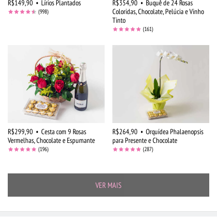
R$149,90
•
Lírios Plantados
R$354,90
•
Buquê de 24 Rosas
Coloridas, Chocolate, Pelúcia e Vinho
(998)
Tinto
(161)
R$299,90
•
Cesta com 9 Rosas
R$264,90
•
Orquídea Phalaenopsis
Vermelhas, Chocolate e Espumante
para Presente e Chocolate
(196)
(287)
VER MAIS