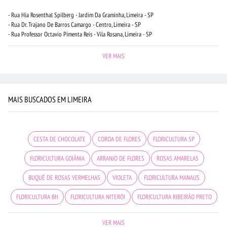
- Rua Hia Rosenthal Spilberg - Jardim Da Graminha, Limeira - SP
- Rua Dr. Trajano De Barros Camargo - Centro, Limeira - SP
- Rua Professor Octavio Pimenta Reis - Vila Rosana, Limeira - SP
VER MAIS
MAIS BUSCADOS EM LIMEIRA
CESTA DE CHOCOLATE
COROA DE FLORES
FLORICULTURA SP
FLORICULTURA GOIÂNIA
ARRANJO DE FLORES
ROSAS AMARELAS
BUQUÊ DE ROSAS VERMELHAS
VIOLETA
FLORICULTURA MANAUS
FLORICULTURA BH
FLORICULTURA NITERÓI
FLORICULTURA RIBEIRÃO PRETO
FLORICULTURA BELÉM
CESTA DE FRUTAS
FLORICULTURA PORTO ALEGRE
VER MAIS