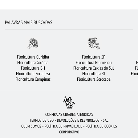
FLORES VERMELHAS
RAMALHETE DE FLORES
LÍRIO
FLORICULTURA SÃO JOSÉ DOS CAMPOS
ROSAS BRANCAS
PALAVRAS MAIS BUSCADAS
FLORES COLORIDAS
FLORICULTURA GUARULHOS
FLORICULTURA SÃO BERNARDO DO CAMPO
FLORICULTURA JUNDIAÍ
CESTA DE CAFÉ DA MANHÃ
FLORICULTURA FORTALEZA
ROSAS VERMELHAS
Floricultura Curitiba
Floricultura SP
Floricultura Goiânia
Floricultura Blumenau
F
FLORICULTURA BRASÍLIA
ROSAS
FLORICULTURA SANTO ANDRÉ
Floricultura BH
Floricultura Caxias do Sul
F
Floricultura Fortaleza
Floricultura RJ
Flor
FLORICULTURA BARUERI
URSO DE PELÚCIA
ORQUÍDEAS
FLORES
Floricultura Campinas
Floricultura Sorocaba
FLORICULTURA RJ
FLORICULTURA JOÃO PESSOA
FLORICULTURA CURITIBA
FLORICULTURA CAMPINAS
BUQUÊ DE 12 ROSAS VERMELHAS
FLORICULTURA OSASCO
BUQUÊ DE 20 ROSAS VERMELHAS
CONFIRA AS CIDADES ATENDIDAS
TERMOS DE USO
•
DEVOLUÇÕES E REEMBOLSOS
•
SAC
FLORES DO CAMPO
FLORICULTURA UBERLÂNDIA
BUQUÊS DE FLORES
QUEM SOMOS
•
POLÍTICA DE PRIVACIDADE
•
POLÍTICA DE COOKIES
CORPORATIVO
CIDADES MAIS PROCURADAS
FLORICULTURA SANTOS
FLORICULTURA RECIFE