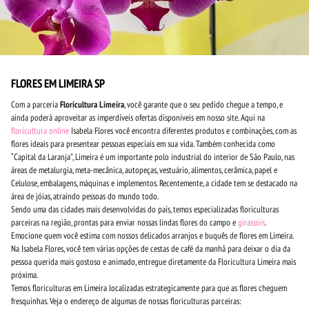
FLORES EM LIMEIRA SP
Com a parceria
Floricultura Limeira
, você garante que o seu pedido chegue a tempo, e
ainda poderá aproveitar as imperdíveis ofertas disponíveis em nosso site. Aqui na
floricultura online
Isabela Flores você encontra diferentes produtos e combinações, com as
flores ideais para presentear pessoas especiais em sua vida. Também conhecida como
“Capital da Laranja”, Limeira é um importante polo industrial do interior de São Paulo, nas
áreas de metalurgia, meta-mecânica, autopeças, vestuário, alimentos, cerâmica, papel e
Celulose, embalagens, máquinas e implementos. Recentemente, a cidade tem se destacado na
área de jóias, atraindo pessoas do mundo todo.
Sendo uma das cidades mais desenvolvidas do país, temos especializadas floriculturas
parceiras na região, prontas para enviar nossas lindas flores do campo e
girassois
.
Emocione quem você estima com nossos delicados arranjos e buquês de flores em Limeira.
Na Isabela Flores, você tem várias opções de cestas de café da manhã para deixar o dia da
pessoa querida mais gostoso e animado, entregue diretamente da Floricultura Limeira mais
próxima.
Temos floriculturas em Limeira localizadas estrategicamente para que as flores cheguem
fresquinhas. Veja o endereço de algumas de nossas floriculturas parceiras: