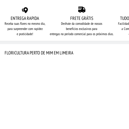
ENTREGA RAPIDA
FRETE GRÁTIS
TUDO
Receba suas flores no mesmo dia,
Desfrute da comodidade de nossos
Facilida
para surpreender com rapidez
benefícios exclusivos para
a Com
e praticidade!
entregas no período comercial para os próximos dias.
FLORICULTURA PERTO DE MIM EM LIMEIRA