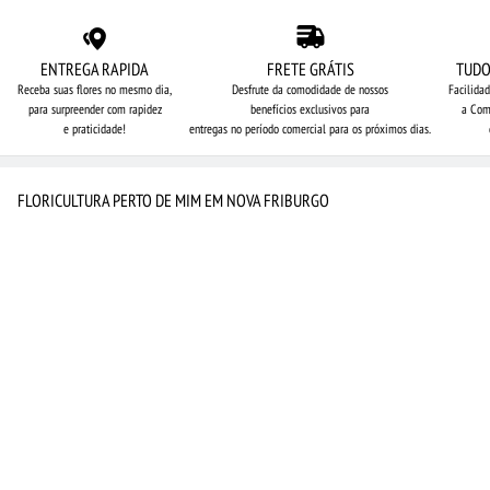
ENTREGA RAPIDA
FRETE GRÁTIS
TUDO
Receba suas flores no mesmo dia,
Desfrute da comodidade de nossos
Facilida
para surpreender com rapidez
benefícios exclusivos para
a Com
e praticidade!
entregas no período comercial para os próximos dias.
FLORICULTURA PERTO DE MIM EM NOVA FRIBURGO