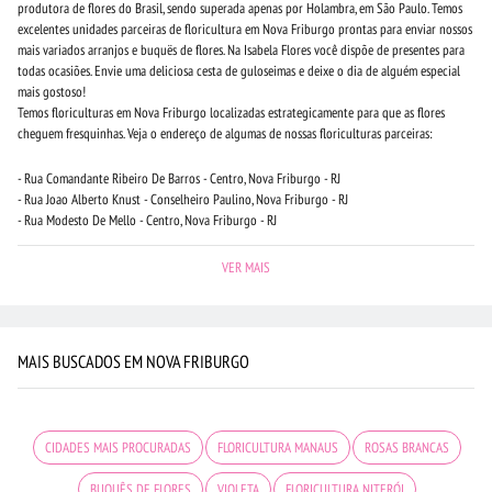
produtora de flores do Brasil, sendo superada apenas por Holambra, em São Paulo. Temos
excelentes unidades parceiras de floricultura em Nova Friburgo prontas para enviar nossos
mais variados arranjos e buquës de flores. Na Isabela Flores você dispõe de presentes para
todas ocasiões. Envie uma deliciosa cesta de guloseimas e deixe o dia de alguém especial
mais gostoso!
Temos floriculturas em Nova Friburgo localizadas estrategicamente para que as flores
cheguem fresquinhas. Veja o endereço de algumas de nossas floriculturas parceiras:
- Rua Comandante Ribeiro De Barros - Centro, Nova Friburgo - RJ
- Rua Joao Alberto Knust - Conselheiro Paulino, Nova Friburgo - RJ
- Rua Modesto De Mello - Centro, Nova Friburgo - RJ
VER MAIS
MAIS BUSCADOS EM NOVA FRIBURGO
CIDADES MAIS PROCURADAS
FLORICULTURA MANAUS
ROSAS BRANCAS
BUQUÊS DE FLORES
VIOLETA
FLORICULTURA NITERÓI