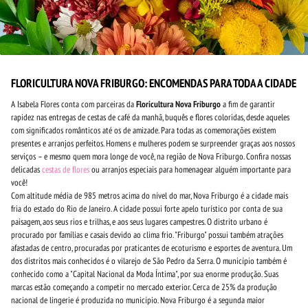
FLORICULTURA NOVA FRIBURGO: ENCOMENDAS PARA TODA A CIDADE
A Isabela Flores conta com parceiras da
Floricultura Nova Friburgo
a fim de garantir
rapidez nas entregas de cestas de café da manhã, buquês e flores coloridas, desde aqueles
com significados românticos até os de amizade. Para todas as comemorações existem
presentes e arranjos perfeitos. Homens e mulheres podem se surpreender graças aos nossos
serviços – e mesmo quem mora longe de você, na região de Nova Friburgo. Confira nossas
delicadas
cestas de flores
ou arranjos especiais para homenagear alguém importante para
você!
Com altitude média de 985 metros acima do nível do mar, Nova Friburgo é a cidade mais
fria do estado do Rio de Janeiro. A cidade possui forte apelo turístico por conta de sua
paisagem, aos seus rios e trilhas, e aos seus lugares campestres. O distrito urbano é
procurado por famílias e casais devido ao clima frio. "Friburgo" possui também atrações
afastadas de centro, procuradas por praticantes de ecoturismo e esportes de aventura. Um
dos distritos mais conhecidos é o vilarejo de São Pedro da Serra. O município também é
conhecido como a "Capital Nacional da Moda Íntima", por sua enorme produção. Suas
marcas estão começando a competir no mercado exterior. Cerca de 25% da produção
nacional de lingerie é produzida no município. Nova Friburgo é a segunda maior