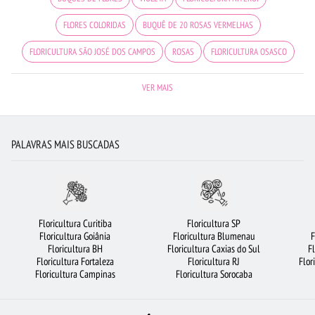
FLORES COLORIDAS
BUQUÊ DE 20 ROSAS VERMELHAS
FLORICULTURA SÃO JOSÉ DOS CAMPOS
ROSAS
FLORICULTURA OSASCO
BUQUÊ DE 12 ROSAS VERMELHAS
COROA DE FLORES
VER MAIS
FLORICULTURA SALVADOR
FLORICULTURA BRASÍLIA
FLORICULTURA PORTO ALEGRE
LÍRIO
MAIS BUSCADOS
PALAVRAS MAIS BUSCADAS
FLORICULTURA GUARULHOS
FLORICULTURA BH
FLORICULTURA RJ
FLORICULTURA UBERLÂNDIA
BUQUÊ DE ROSAS VERMELHAS
FLORES VERMELHAS
FLORICULTURA SP
FLORICULTURA BARUERI
Floricultura Curitiba
Floricultura SP
Floricultura Goiânia
Floricultura Blumenau
F
FLORICULTURA SANTOS
FLORICULTURA FORTALEZA
Floricultura BH
Floricultura Caxias do Sul
F
Floricultura Fortaleza
Floricultura RJ
Flor
CESTA DE CAFÉ DA MANHÃ
ROSAS VERMELHAS
CESTA DE CHOCOLATE
Floricultura Campinas
Floricultura Sorocaba
RAMALHETE DE FLORES
FLORICULTURA RIBEIRÃO PRETO
ROSAS AMARELAS