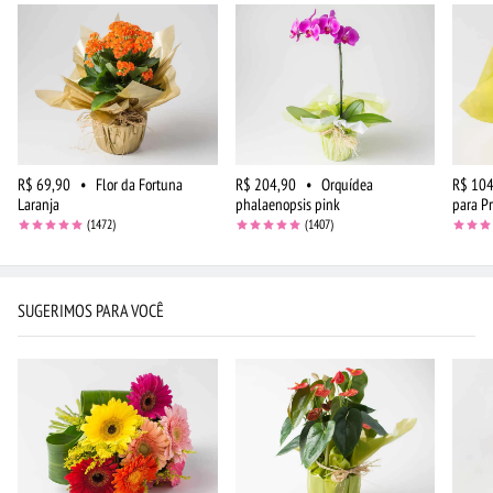
R$ 69,90
•
Flor da Fortuna
R$ 204,90
•
Orquídea
R$ 104
Laranja
phalaenopsis pink
para P
(1472)
(1407)
SUGERIMOS PARA VOCÊ