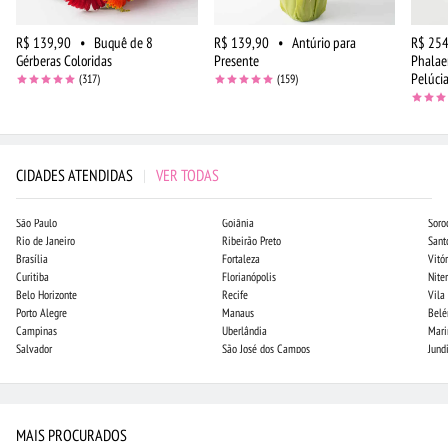
R$ 139,90
•
Buquê de 8
R$ 139,90
•
Antúrio para
R$ 254
Gérberas Coloridas
Presente
Phalae
Pelúci
(317)
(159)
CIDADES ATENDIDAS
|
VER TODAS
São Paulo
Goiânia
Soro
Rio de Janeiro
Ribeirão Preto
Sant
Brasília
Fortaleza
Vitór
Curitiba
Florianópolis
Niter
Belo Horizonte
Recife
Vila
Porto Alegre
Manaus
Bel
Campinas
Uberlândia
Mari
Salvador
São José dos Campos
Jund
MAIS PROCURADOS