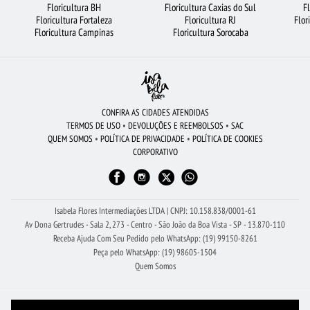
Floricultura BH
Floricultura Caxias do Sul
F
Floricultura Fortaleza
Floricultura RJ
Flor
FLORICULTURA SANTO ANDRÉ
FLORICULTURA PORTO ALEGRE
Floricultura Campinas
Floricultura Sorocaba
ROSAS BRANCAS
FLORES BRANCAS
ROSAS
FLORICULTURA SANTOS
CESTA DE CHOCOLATE
VIOLETA
BUQUÊ DE 20 ROSAS VERMELHAS
FLORICULTURA BELÉM
FLORICULTURA BARUERI
BUQUÊS DE FLORES
CONFIRA AS CIDADES ATENDIDAS
TERMOS DE USO
•
DEVOLUÇÕES E REEMBOLSOS
•
SAC
FLORICULTURA SP
FLORICULTURA SALVADOR
FLORICULTURA NITERÓI
QUEM SOMOS
•
POLÍTICA DE PRIVACIDADE
•
POLÍTICA DE COOKIES
CORPORATIVO
URSO DE PELÚCIA
CESTA DE CAFÉ DA MANHÃ
FLORICULTURA JUNDIAÍ
FLORES VERMELHAS
BUQUÊ DE 12 ROSAS VERMELHAS
LÍRIO
FLORICULTURA UBERLÂNDIA
Isabela Flores Intermediações LTDA | CNPJ: 10.158.838/0001-61
Av Dona Gertrudes - Sala 2, 273 - Centro - São João da Boa Vista - SP - 13.870-110
Receba Ajuda Com Seu Pedido pelo WhatsApp: (19) 99150-8261
Peça pelo WhatsApp: (19) 98605-1504
Quem Somos