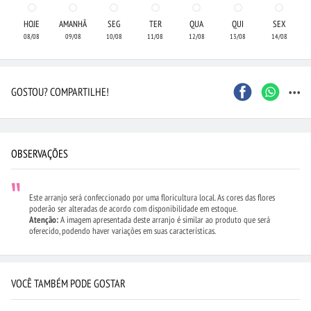
HOJE
AMANHÃ
SEG
TER
QUA
QUI
SEX
08/08
09/08
10/08
11/08
12/08
13/08
14/08
...
GOSTOU? COMPARTILHE!
OBSERVAÇÕES
Este arranjo será confeccionado por uma floricultura local. As cores das flores
poderão ser alteradas de acordo com disponibilidade em estoque.
Atenção:
A imagem apresentada deste arranjo é similar ao produto que será
oferecido, podendo haver variações em suas características.
VOCÊ TAMBÉM PODE GOSTAR