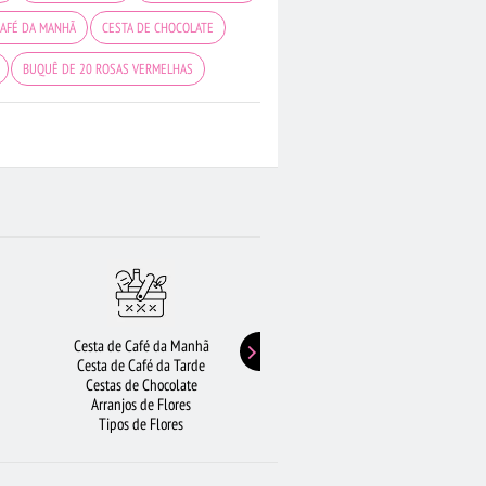
CAFÉ DA MANHÃ
CESTA DE CHOCOLATE
BUQUÊ DE 20 ROSAS VERMELHAS
ICULTURA GOIÂNIA
BUQUÊS DE FLORES
É DOS CAMPOS
FLORICULTURA CURITIBA
ULTURA BRASÍLIA
ROSAS BRANCAS
Cesta de Café da Manhã
Buquê de Girassol
Cesta de Café da Tarde
Presentes de Aniversário
Cestas de Chocolate
Buquê de Rosas Vermelhas
Arranjos de Flores
Rosas Amarelas
Tipos de Flores
Lírios