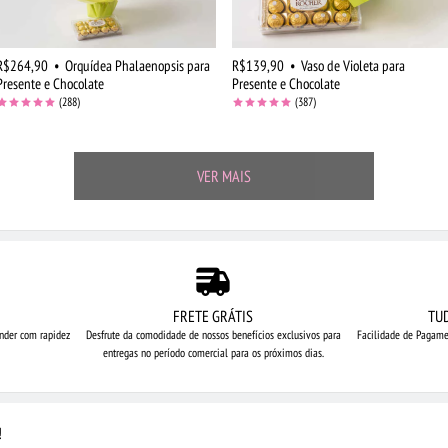
R$264,90
•
Orquídea Phalaenopsis para
R$139,90
•
Vaso de Violeta para
Presente e Chocolate
Presente e Chocolate
(288)
(387)
VER MAIS
FRETE GRÁTIS
TU
nder com rapidez
Desfrute da comodidade de nossos
benefícios exclusivos para
Facilidade de Pagame
entregas no período comercial para os próximos dias.
!