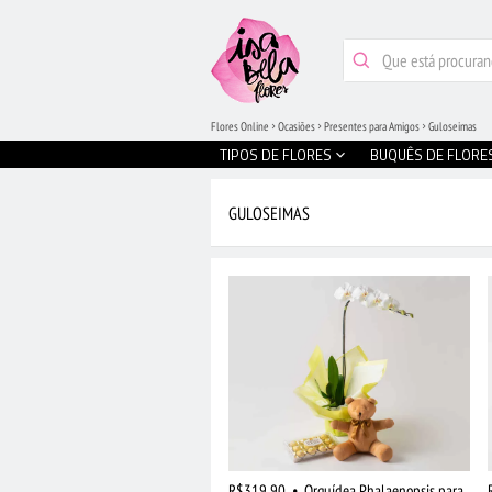
Flores Online
Ocasiões
Presentes para Amigos
Guloseimas
TIPOS DE FLORES
BUQUÊS DE FLORE
GULOSEIMAS
R$319,90
•
Orquídea Phalaenopsis para