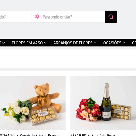
S
FLORES EM VASO
ARRANJOS DE FLORES
OCASIÕES
C
R$264,90
•
Buquê de 8 Rosas Brancas,
R$319,90
•
Buquê de Rosas e