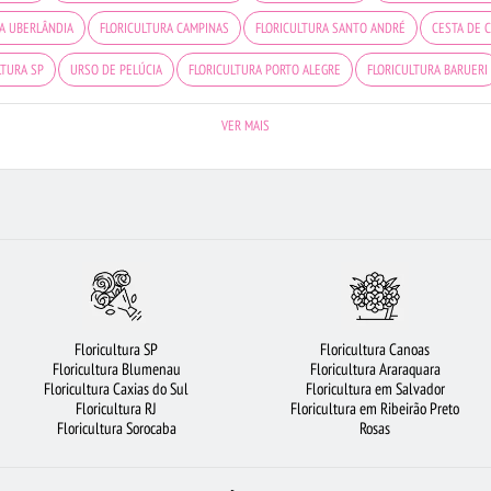
A UBERLÂNDIA
FLORICULTURA CAMPINAS
FLORICULTURA SANTO ANDRÉ
CESTA DE 
LTURA SP
URSO DE PELÚCIA
FLORICULTURA PORTO ALEGRE
FLORICULTURA BARUERI
ULTURA BH
FLORICULTURA RECIFE
FLORICULTURA GUARULHOS
ORQUÍDEAS
FLOR
VER MAIS
ÃO PESSOA
FLORICULTURA SANTOS
FLORICULTURA MANAUS
FLORICULTURA SÃO JOS
ESTA DE FRUTAS
FLORICULTURA RJ
CIDADES MAIS PROCURADAS
ROSAS
FLORIC
COROA DE FLORES
MAIS BUSCADOS
VIOLETA
FLORICULTURA JUNDIAÍ
Floricultura SP
Floricultura Canoas
Floricultura Blumenau
Floricultura Araraquara
Floricultura Caxias do Sul
Floricultura em Salvador
Floricultura RJ
Floricultura em Ribeirão Preto
Floricultura Sorocaba
Rosas