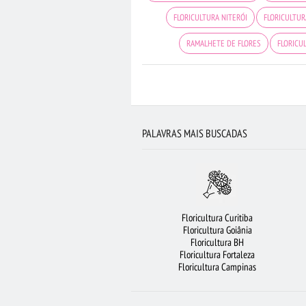
FLORICULTURA NITERÓI
FLORICULTUR
RAMALHETE DE FLORES
FLORICU
FLORES BRANCAS
FLORES
FLORIC
ROSAS VERMELHAS
FLORICULTURA JO
BUQUÊ DE ROSAS VERMELHAS
C
PALAVRAS MAIS BUSCADAS
Floricultura Curitiba
Floricultura Goiânia
Floricultura BH
Floricultura Fortaleza
Floricultura Campinas