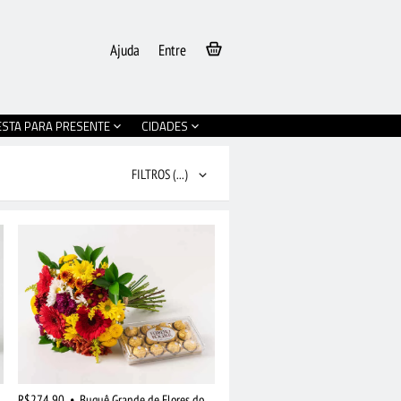
Ajuda
Entre
ESTA PARA PRESENTE
CIDADES
FILTROS
(...)
R$274,90
•
Buquê Grande de Flores do