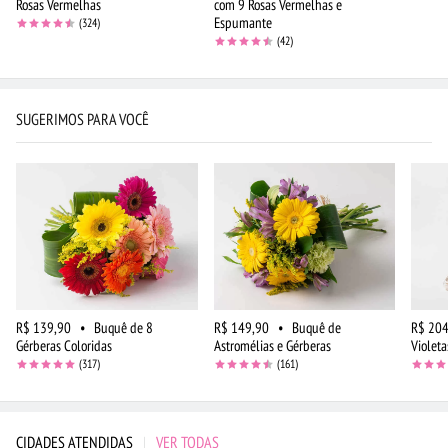
Rosas Vermelhas
com 9 Rosas Vermelhas e
Espumante
(324)
(42)
SUGERIMOS PARA VOCÊ
R$ 139,90
•
Buquê de 8
R$ 149,90
•
Buquê de
R$ 204
Gérberas Coloridas
Astromélias e Gérberas
Violeta
(317)
(161)
CIDADES ATENDIDAS
|
VER TODAS