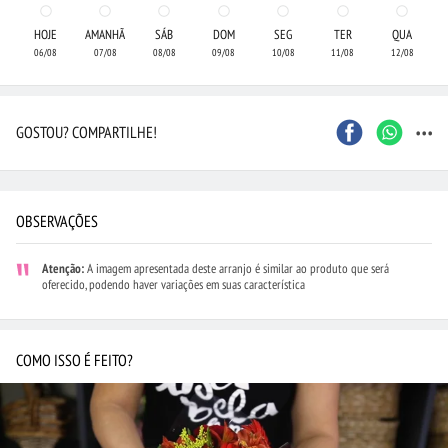
HOJE
AMANHÃ
SÁB
DOM
SEG
TER
QUA
06/08
07/08
08/08
09/08
10/08
11/08
12/08
...
GOSTOU? COMPARTILHE!
OBSERVAÇÕES
Atenção:
A imagem apresentada deste arranjo é similar ao produto que será
oferecido, podendo haver variações em suas característica
COMO ISSO É FEITO?