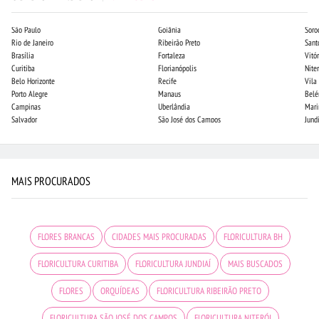
São Paulo
Goiânia
Soro
Rio de Janeiro
Ribeirão Preto
Sant
Brasília
Fortaleza
Vitór
Curitiba
Florianópolis
Niter
Belo Horizonte
Recife
Vila
Porto Alegre
Manaus
Bel
Campinas
Uberlândia
Mari
Salvador
São José dos Campos
Jund
MAIS PROCURADOS
FLORES BRANCAS
CIDADES MAIS PROCURADAS
FLORICULTURA BH
FLORICULTURA CURITIBA
FLORICULTURA JUNDIAÍ
MAIS BUSCADOS
FLORES
ORQUÍDEAS
FLORICULTURA RIBEIRÃO PRETO
FLORICULTURA SÃO JOSÉ DOS CAMPOS
FLORICULTURA NITERÓI