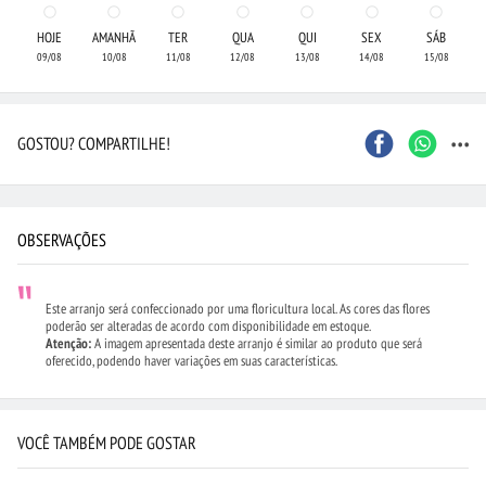
HOJE
AMANHÃ
TER
QUA
QUI
SEX
SÁB
09/08
10/08
11/08
12/08
13/08
14/08
15/08
...
GOSTOU? COMPARTILHE!
OBSERVAÇÕES
Este arranjo será confeccionado por uma floricultura local. As cores das flores
poderão ser alteradas de acordo com disponibilidade em estoque.
Atenção:
A imagem apresentada deste arranjo é similar ao produto que será
oferecido, podendo haver variações em suas características.
VOCÊ TAMBÉM PODE GOSTAR