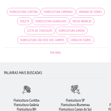
FLORICULTURA CURITIBA
FLORICULTURA CAMPINAS
ARRANJO DE FLORES
VIOLETA
FLORICULTURA GUARULHOS
ROSAS BRANCAS
CESTA DE CHOCOLATE
FLORICULTURA JUNDIAÍ
FLORICULTURA SÃO JOSÉ DOS CAMPOS
COROA DE FLORES
FLORES COLORIDAS
FLORICULTURA BARUERI
FLORICULTURA BELÉM
VER MAIS
FLORICULTURA RIBEIRÃO PRETO
LÍRIO
CESTA DE CAFÉ DA MANHÃ
BUQUÊ DE ROSAS VERMELHAS
ORQUÍDEAS
PALAVRAS MAIS BUSCADAS
BUQUÊ DE 20 ROSAS VERMELHAS
FLORICULTURA MANAUS
FLORICULTURA FORTALEZA
BUQUÊ DE 12 ROSAS VERMELHAS
FLORICULTURA OSASCO
FLORES VERMELHAS
Floricultura Curitiba
Floricultura SP
Floricultura Goiânia
Floricultura Blumenau
F
FLORICULTURA SÃO BERNARDO DO CAMPO
FLORICULTURA NITERÓI
Floricultura BH
Floricultura Caxias do Sul
F