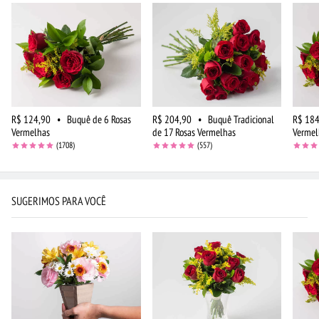
R$ 124,90
•
Buquê de 6 Rosas
R$ 204,90
•
Buquê Tradicional
R$ 184
Vermelhas
de 17 Rosas Vermelhas
Vermel
(1708)
(557)
SUGERIMOS PARA VOCÊ