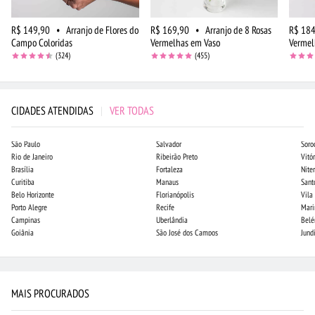
R$ 149,90
•
Arranjo de Flores do
R$ 169,90
•
Arranjo de 8 Rosas
R$ 184
Campo Coloridas
Vermelhas em Vaso
Vermel
(324)
(455)
CIDADES ATENDIDAS
|
VER TODAS
São Paulo
Salvador
Soro
Rio de Janeiro
Ribeirão Preto
Vitór
Brasília
Fortaleza
Niter
Curitiba
Manaus
Sant
Belo Horizonte
Florianópolis
Vila
Porto Alegre
Recife
Mari
Campinas
Uberlândia
Bel
Goiânia
São José dos Campos
Jund
MAIS PROCURADOS