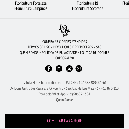
Floricultura Fortaleza
Floricultura RJ
Flor
FLORICULTURA JOÃO PESSOA
FLORICULTURA RECIFE
CESTA DE FRUTAS
Floricultura Campinas
Floricultura Sorocaba
ROSAS AMARELAS
FLORICULTURA SALVADOR
FLORICULTURA SANTO ANDRÉ
FLORICULTURA PORTO ALEGRE
MAIS BUSCADOS
FLORICULTURA UBERLÂNDIA
FLORICULTURA BH
URSO DE PELÚCIA
CONFIRA AS CIDADES ATENDIDAS
TERMOS DE USO
•
DEVOLUÇÕES E REEMBOLSOS
•
SAC
FLORES DO CAMPO
FLORES
RAMALHETE DE FLORES
FLORICULTURA SP
QUEM SOMOS
•
POLÍTICA DE PRIVACIDADE
•
POLÍTICA DE COOKIES
CORPORATIVO
CIDADES MAIS PROCURADAS
BUQUÊS DE FLORES
FLORES BRANCAS
FLORICULTURA RJ
ROSAS
FLORICULTURA GOIÂNIA
ROSAS VERMELHAS
FLORICULTURA SANTOS
FLORICULTURA BRASÍLIA
Isabela Flores Intermediações LTDA | CNPJ: 10.158.838/0001-61
Av Dona Gertrudes - Sala 2, 273 - Centro - São João da Boa Vista - SP - 13.870-110
Peça pelo WhatsApp: (19) 98605-1504
Quem Somos
COMPRAR PARA HOJE