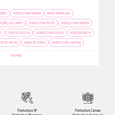
FLORES
FLORICULTURA GOIÂNIA
ROSAS VERMELHAS
FLORES DO CAMPO
FLORICULTURA RECIFE
FLORICULTURA BARUERI
TE
URSO DE PELÚCIA
FLORICULTURA OSASCO
FLORICULTURA SP
STA DE FRUTAS
COROA DE FLORES
FLORICULTURA CURITIBA
AS
FLORES
FLORICULTURA MANAUS
FLORICULTURA SANTOS
VER MAIS
LTURA BH
FLORICULTURA BRASÍLIA
FLORICULTURA UBERLÂNDIA
 SÃO JOSÉ DOS CAMPOS
FLORICULTURA RJ
ROSAS BRANCAS
FLORICULTURA FORTALEZA
FLORICULTURA PORTO ALEGRE
Ê DE ROSAS VERMELHAS
FLORICULTURA JOÃO PESSOA
VIOLETA
ELÉM
FLORICULTURA GUARULHOS
BUQUÊ DE 20 ROSAS VERMELHAS
Floricultura SP
Floricultura Canoas
HETE DE FLORES
FLORES BRANCAS
FLORES VERMELHAS
Floricultura Blumenau
Floricultura Araraquara