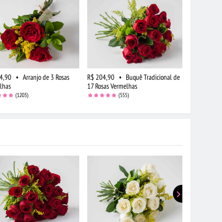
4,90
•
Arranjo de 3 Rosas
R$ 204,90
•
Buquê Tradicional de
lhas
17 Rosas Vermelhas
(1203)
(555)