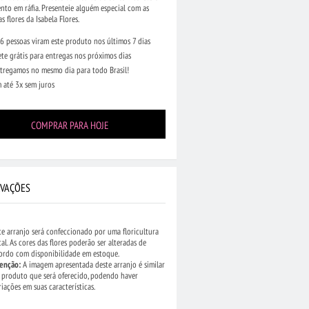
to em ráfia. Presenteie alguém especial com as
as flores da Isabela Flores.
6 pessoas viram este produto nos últimos 7 dias
ete grátis para entregas nos próximos dias
tregamos no mesmo dia para todo Brasil!
 até 3x sem juros
COMPRAR PARA HOJE
VAÇÕES
te arranjo será confeccionado por uma floricultura
cal. As cores das flores poderão ser alteradas de
ordo com disponibilidade em estoque.
enção:
A imagem apresentada deste arranjo é similar
 produto que será oferecido, podendo haver
riações em suas características.