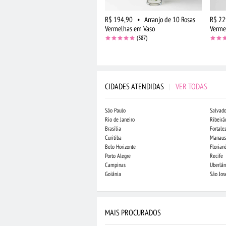
R$ 194,90
•
Arranjo de 10 Rosas
R$ 22
Vermelhas em Vaso
Verme
(387)
CIDADES ATENDIDAS
|
VER TODAS
São Paulo
Salvado
Rio de Janeiro
Ribeirã
Brasília
Fortale
Curitiba
Manaus
Belo Horizonte
Florian
Porto Alegre
Recife
Campinas
Uberlân
Goiânia
São Jo
MAIS PROCURADOS