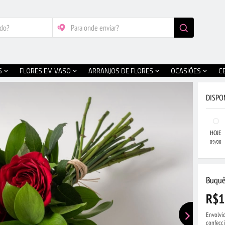
S
FLORES EM VASO
ARRANJOS DE FLORES
OCASIÕES
C
DISPO
HOJE
09/08
Buquê
R$1
Envolvi
confecc