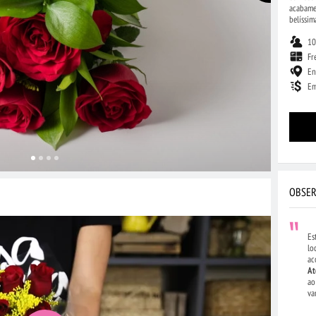
acabamen
belíssim
10
Fr
En
Em
OBSER
Es
lo
ac
At
ao
va