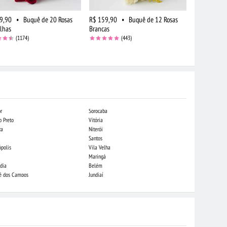
9,90
•
Buquê de 20 Rosas
R$ 159,90
•
Buquê de 12 Rosas
R$ 154,90
lhas
Brancas
Vermelhas e
(1174)
(443)
r
Sorocaba
Indaiatuba
o Preto
Vitória
Campo Grande
za
Niterói
Piracicaba
Santos
Londrina
ópolis
Vila Velha
Juiz de Fora
Maringá
São Luis
dia
Belém
São José do Rio
sé dos Campos
Jundiaí
Caxias do Sul