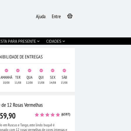
Ajuda
Entre
ESTA PARA PRESENTE
CIDADES
NIBILIDADE DE ENTREGAS
AMANHÃ
TER
QUA
QUI
SEX
SÁB
10/08
11/08
12/08
13/08
14/08
15/08
 de 12 Rosas Vermelhas
59,90
(6597)
do em Ruscus e Tango, este lindo buquê é
ionado com 12 rosas vermelhas de cores intensas e