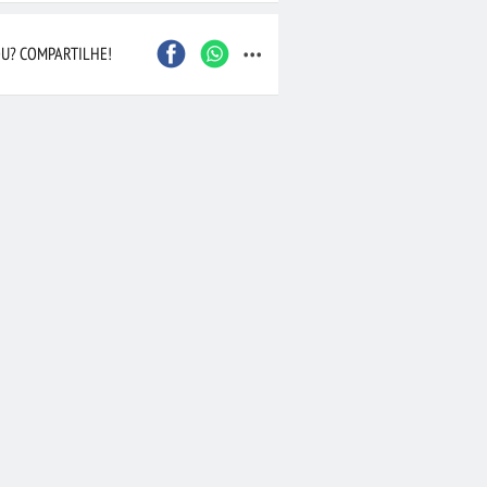
...
U? COMPARTILHE!