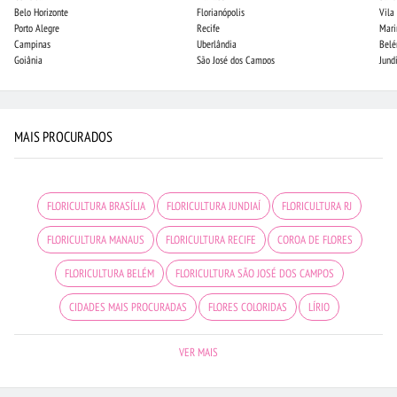
Belo Horizonte
Florianópolis
Vila
Porto Alegre
Recife
Mari
Campinas
Uberlândia
Bel
Goiânia
São José dos Campos
Jund
MAIS PROCURADOS
FLORICULTURA BRASÍLIA
FLORICULTURA JUNDIAÍ
FLORICULTURA RJ
FLORICULTURA MANAUS
FLORICULTURA RECIFE
COROA DE FLORES
FLORICULTURA BELÉM
FLORICULTURA SÃO JOSÉ DOS CAMPOS
CIDADES MAIS PROCURADAS
FLORES COLORIDAS
LÍRIO
URSO DE PELÚCIA
FLORICULTURA UBERLÂNDIA
VER MAIS
FLORICULTURA RIBEIRÃO PRETO
CESTA DE CHOCOLATE
FLORES