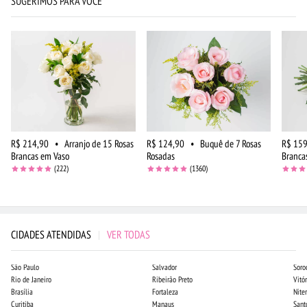
SUGERIMOS PARA VOCÊ
R$ 214,90
•
Arranjo de 15 Rosas
R$ 124,90
•
Buquê de 7 Rosas
R$ 159
Brancas em Vaso
Rosadas
Branca
(222)
(1360)
CIDADES ATENDIDAS
|
VER TODAS
São Paulo
Salvador
Soro
Rio de Janeiro
Ribeirão Preto
Vitór
Brasília
Fortaleza
Niter
Curitiba
Manaus
Sant