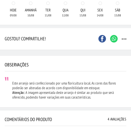
HOJE
AMANHÃ
TER
QUA
QUI
SEX
SÁB
09/08
10/08
11/08
12/08
13/08
14/08
15/08
...
GOSTOU? COMPARTILHE!
OBSERVAÇÕES
Este arranjo será confeccionado por uma floricultura local. As cores das flores
poderão ser alteradas de acordo com disponibilidade em estoque.
Atenção:
A imagem apresentada deste arranjo é similar ao produto que será
oferecido, podendo haver variações em suas características.
COMENTÁRIOS DO PRODUTO
4 AVALIAÇÕES