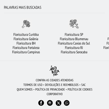
BUQUÊS DE FLORES
ROSAS AMARELAS
MAIS BUSCADOS
ROSAS
PALAVRAS MAIS BUSCADAS
BUQUÊ DE 12 ROSAS VERMELHAS
FLORICULTURA BH
FLORICULTURA OSASCO
FLORICULTURA PORTO ALEGRE
FLORICULTURA GUARULHOS
ORQUÍDEAS
BUQUÊ DE 20 ROSAS VERMELHAS
Floricultura Curitiba
Floricultura SP
Floricultura Goiânia
Floricultura Blumenau
F
FLORICULTURA SÃO BERNARDO DO CAMPO
FLORICULTURA CURITIBA
Floricultura BH
Floricultura Caxias do Sul
F
Floricultura Fortaleza
Floricultura RJ
Flor
FLORICULTURA GOIÂNIA
VIOLETA
FLORES BRANCAS
FLORES DO CAMPO
Floricultura Campinas
Floricultura Sorocaba
FLORES VERMELHAS
CESTA DE CAFÉ DA MANHÃ
ROSAS VERMELHAS
RAMALHETE DE FLORES
FLORICULTURA NITERÓI
CESTA DE FRUTAS
FLORICULTURA SALVADOR
BUQUÊ DE ROSAS VERMELHAS
CONFIRA AS CIDADES ATENDIDAS
TERMOS DE USO
•
DEVOLUÇÕES E REEMBOLSOS
•
SAC
FLORICULTURA BARUERI
FLORICULTURA SP
FLORICULTURA CAMPINAS
QUEM SOMOS
•
POLÍTICA DE PRIVACIDADE
•
POLÍTICA DE COOKIES
CORPORATIVO
ROSAS BRANCAS
ARRANJO DE FLORES
FLORICULTURA SANTOS
FLORICULTURA FORTALEZA
FLORICULTURA SANTO ANDRÉ